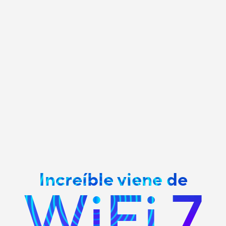
Increíble viene de
WiFi 7