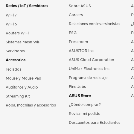
Redes / IoT / Servidores
Sobre ASUS
A
Careers
P
WiFi 7
Relaciones con inversionistas
¿
WiFi 6
ESG
P
Routers WiFi
Pressroom
A
Sistemas Mesh WiFi
ASUSTOR Inc.
A
Servidores
ASUS Cloud Corporation
A
Accesorios
UniMax Electronics Inc.
A
Teclados
Programa de reciclaje
A
Mouse y Mouse Pad
Find Jobs
A
Audífonos y Audio
ASUS Store
A
Streaming Kit
¿Dónde comprar?
Ropa, mochilas y accesorios
Revisar mi pedido
Descuentos para Estudiantes