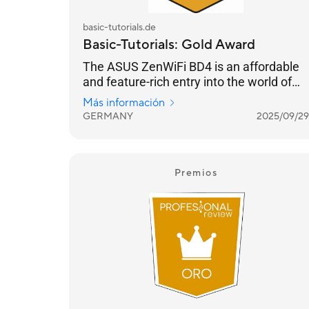
basic-tutorials.de
Basic-Tutorials: Gold Award
The ASUS ZenWiFi BD4 is an affordable
and feature-rich entry into the world of
Wi-Fi 7, offering solid coverage and a
Más información
host of impressive features.
GERMANY
2025/09/29
Premios