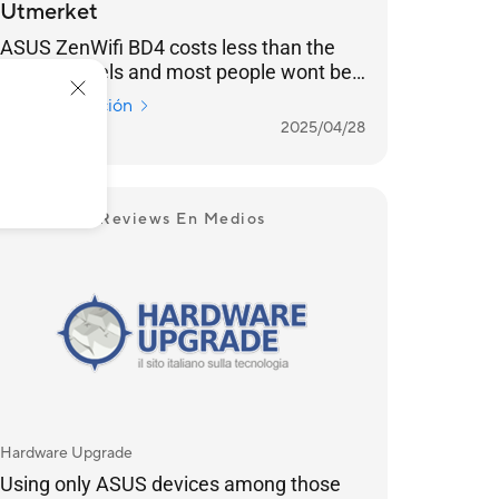
Utmerket
ASUS ZenWifi BD4 costs less than the
luxury models and most people wont be
able to tell the difference
Más información
NORWAY
2025/04/28
Reviews En Medios
Hardware Upgrade
Using only ASUS devices among those