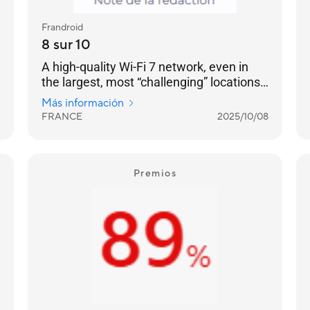
Frandroid
8 sur 10
A high-quality Wi-Fi 7 network, even in
the largest, most “challenging” locations:
no “dead zones” can resist it. [...] a very
Más información
well-designed product — with two 2.5
FRANCE
2025/10/08
GbE RJ45 Ethernet ports on each — and a
remarkable software environment.
Premios