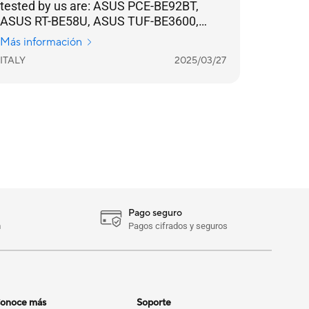
tested by us are: ASUS PCE-BE92BT,
ASUS RT-BE58U, ASUS TUF-BE3600,
ASUS ZenWifi BD4, ASUS ExpertWifi
Más información
EBR63, simplifies network management
ITALY
2025/03/27
and makes configuration and
maintenance more intuitive.
Compatibility between extensible routers
allows you to expand coverage without
having to replace the entire
infrastructure, all with a stable, high-
performance connection in every corner
of your home.
Pago seguro
m
Pagos cifrados y seguros
onoce más
Soporte