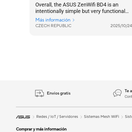
Overall, the ASUS ZenWifi BD4 is an
intentionally simple but very functional
practical solution for strengthening your
Más información
home internet coverage. And in
CZECH REPUBLIC
2025/10/24
combination with a standard lower-price
home router, it is a very beneficial and
functional set.
Te 
Envíos gratis
Con
Redes / IoT / Servidores
Sistemas Mesh WiFi
Sis
Comprar y más información