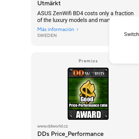
Utmärkt
ASUS ZenWifi BD4 costs only a fraction
of the luxury models and many won't be
able to tell any difference
Más información
Switch
SWEDEN
2025/04/28
Premios
www.ddworld.cz
DDs Price_Performance