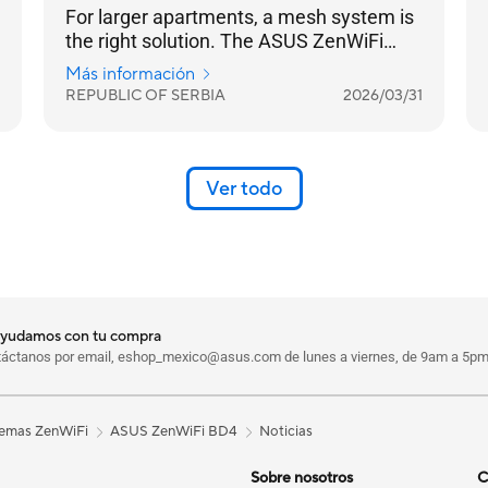
For larger apartments, a mesh system is
the right solution. The ASUS ZenWiFi
BD4 is a mesh system that effortlessly
Más información
covers a larger living space and is easily
REPUBLIC OF SERBIA
2026/03/31
expanded by adding another BD4 node.
All nodes operate under the same
network name, and the transition
between them is seamless — your
Ver todo
mobile device won't detect a change, and
your video calls won't even flicker.
ayudamos con tu compra
táctanos por email, eshop_mexico@asus.com de lunes a viernes, de 9am a 5p
temas ZenWiFi
ASUS ZenWiFi BD4
Noticias
Sobre nosotros
C