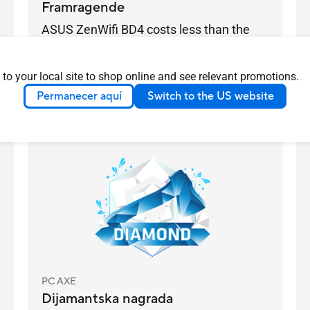
Framragende
ASUS ZenWifi BD4 costs less than the
luxury models and most people wont be
able to tell the difference
Más información
 to your local site to shop online and see relevant promotions.
DENMARK
2025/04/28
Permanecer aquí
Switch to the US website
Premios
PC AXE
Dijamantska nagrada