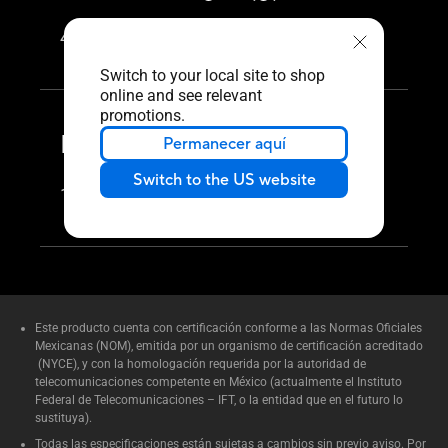
49.4 g (Device Only)
Switch to your local site to shop
online and see relevant
promotions.
Product Dimensions
Permanecer aquí
Switch to the US website
120.5 x 88.03 x 21.59 mm
Este producto cuenta con certificación conforme a las Normas Oficiales
Mexicanas (NOM), emitida por un organismo de certificación acreditado
(NYCE), y con la homologación requerida por la autoridad de
telecomunicaciones competente en México (actualmente el Instituto
Federal de Telecomunicaciones – IFT, o la entidad que en el futuro lo
sustituya).
Todas las especificaciones están sujetas a cambios sin previo aviso. Por