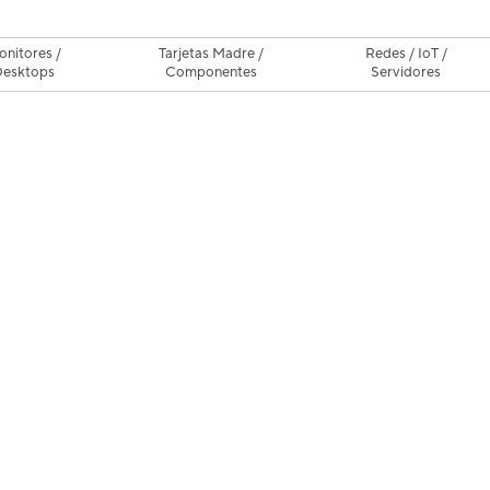
nitores /
Tarjetas Madre /
Redes / IoT /
Desktops
Componentes
Servidores