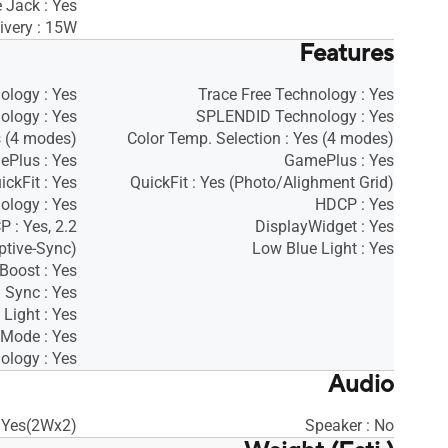
 Jack : Yes
ivery : 15W
Features
ology : Yes
Trace Free Technology : Yes
logy : Yes
SPLENDID Technology : Yes
s (4 modes)
Color Temp. Selection : Yes (4 modes)
Plus : Yes
GamePlus : Yes
ickFit : Yes
QuickFit : Yes (Photo/Alighment Grid)
ology : Yes
HDCP : Yes
 : Yes, 2.2
DisplayWidget : Yes
ptive-Sync)
Low Blue Light : Yes
oost : Yes
 Sync : Yes
Light : Yes
 Mode : Yes
ology : Yes
Audio
: Yes(2Wx2)
Speaker : No