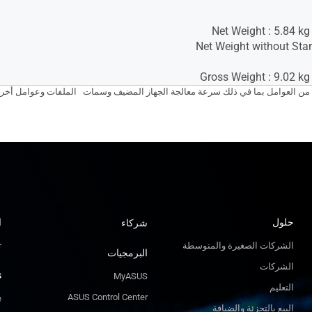
Net Weight : 5.84 kg
Net Weight without Stan
Gross Weight : 9.02 kg 
حلول
ا
شركاء
r
الشركات الصغيرة والمتوسطة
البرمجيات
الشركات
s
MyASUS
التعليم
ASUS Control Center
e
البيع بالتجزئة والضيافة