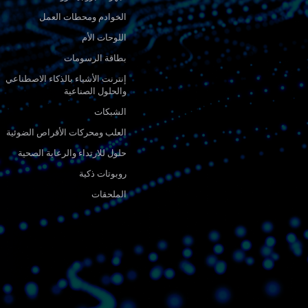
الخوادم ومحطات العمل
اللوحات الأم
بطاقة الرسومات
إنترنت الأشياء بالذكاء الاصطناعي
والحلول الصناعية
الشبكات
العلب ومحركات الأقراص الضوئية
حلول للارتداء والرعاية الصحية
روبوتات ذكية
الملحقات