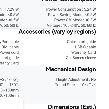
 : 17.29 W
Power Consumption : 5.24 W
de : <0.5W
Power Saving Mode : <0.5W
de : <0.5W
Power Off Mode : <0.3W
0V, 50/60Hz
Voltage : 100-240V, 50/60Hz
Accessories (vary by regions)
yPort cable
Quick start guide
HDMI cable
USB-C cable
Power cord
Warranty Card
start guide
ZenScreen sleeve
ranty Card
Mechanical Design
 (+23° ~ -5°)
Height Adjustment : No
0° ~ -180°)
1/4" Tripod Socket : Yes
 : 0~130mm
 100x100mm
 Lock : Yes
Dimensions (Esti.)