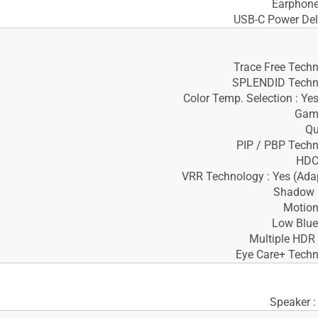
Earphone
USB-C Power Del
Trace Free Techn
SPLENDID Techno
Color Temp. Selection : Ye
Game
Qu
PIP / PBP Techn
HDCP
VRR Technology : Yes (Ada
Shadow B
Motion
Low Blue 
Multiple HDR
Eye Care+ Techn
Speaker 