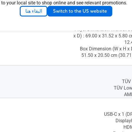
 to your local site to shop online and see relevant promotions.
Phys. Dimension (W x H x D
البقاء هنا
Switch to the US website
47.41 x 18.71 cm (27.16"
Phys. Dimension without S
x D) : 69.00 x 31.52 x 5.80 
12.
Box Dimension (W x H x D
51.50 x 20.50 cm (30.71"
TÜV 
TÜV Low 
AMD
USB-C x 1 (D
DisplayP
HDM