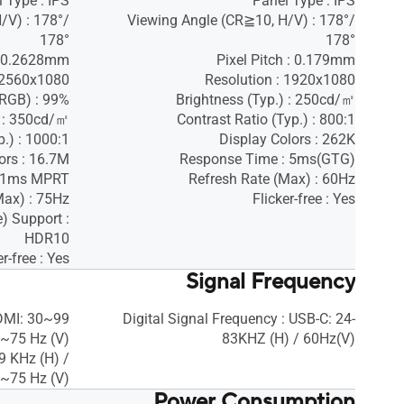
 Type : IPS
Panel Type : IPS
/V) : 178°/
Viewing Angle (CR≧10, H/V) : 178°/
178°
178°
 : 0.2628mm
Pixel Pitch : 0.179mm
: 2560x1080
Resolution : 1920x1080
sRGB) : 99%
Brightness (Typ.) : 250cd/㎡
) : 350cd/㎡
Contrast Ratio (Typ.) : 800:1
p.) : 1000:1
Display Colors : 262K
ors : 16.7M
Response Time : 5ms(GTG)
: 1ms MPRT
Refresh Rate (Max) : 60Hz
Max) : 75Hz
Flicker-free : Yes
 Support :
HDR10
er-free : Yes
Signal Frequency
HDMI: 30~99
Digital Signal Frequency : USB-C: 24-
8~75 Hz (V)
83KHZ (H) / 60Hz(V)
9 KHz (H) /
~75 Hz (V)
Power Consumption