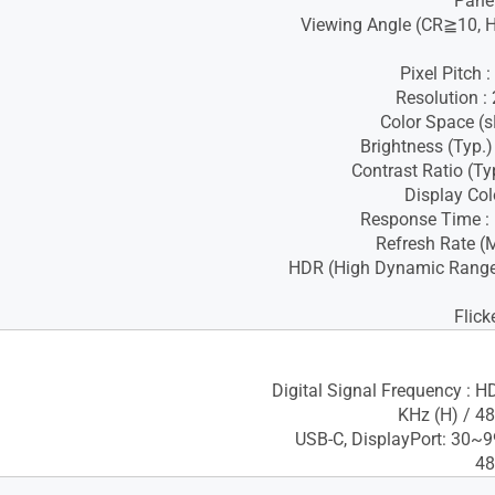
Panel
Viewing Angle (CR≧10, H
Pixel Pitch
Resolution 
Color Space (
Brightness (Typ.
Contrast Ratio (Ty
Display Col
Response Time 
Refresh Rate (
HDR (High Dynamic Range)
Flick
Digital Signal Frequency : 
KHz (H) / 4
USB-C, DisplayPort: 30~9
48