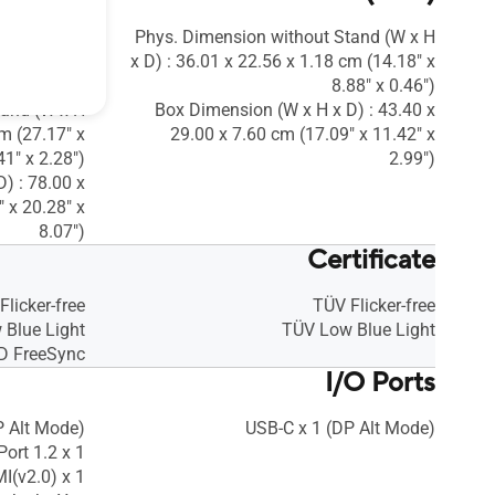
) : 68.98 x
Phys. Dimension without Stand (W x H
 x 18.67" x
x D) : 36.01 x 22.56 x 1.18 cm (14.18" x
7.37")
8.88" x 0.46")
tand (W x H
Box Dimension (W x H x D) : 43.40 x
cm (27.17" x
29.00 x 7.60 cm (17.09" x 11.42" x
41" x 2.28")
2.99")
) : 78.00 x
 x 20.28" x
8.07")
Certificate
Flicker-free
TÜV Flicker-free
Blue Light
TÜV Low Blue Light
 FreeSync
I/O Ports
P Alt Mode)
USB-C x 1 (DP Alt Mode)
ort 1.2 x 1
I(v2.0) x 1