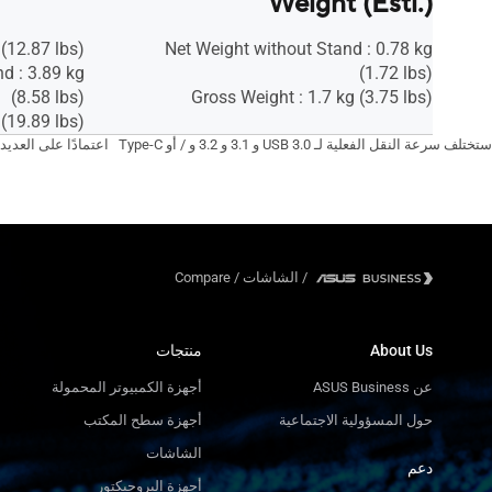
Weight (Esti.)
 (12.87 lbs)
Net Weight without Stand : 0.78 kg
d : 3.89 kg
(1.72 lbs)
(8.58 lbs)
Gross Weight : 1.7 kg (3.75 lbs)
(19.89 lbs)
ستختلف سرعة النقل الفعلية لـ USB 3.0 و 3.1 و 3.2 و / أو Type-C اعتمادًا على العديد من العوامل بما في ذلك سرعة معالجة الجهاز المضيف وسمات الملفات وعوامل أخرى متعلقة بتكوين النظام وبيئة التشغيل الخاصة بك.
Compare
/
الشاشات
/
منتجات
About Us
عن ASUS Business
أجهزة الكمبيوتر المحمولة
حول المسؤولية الاجتماعية
أجهزة سطح المكتب
الشاشات
دعم
أجهزة البروجيكتور