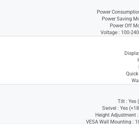
Power Consumption
Power Saving Mo
Power Off Mo
Voltage : 100-24
Displa
Quick 
War
Tilt : Yes
Swivel : Yes (+18
Height Adjustment
VESA Wall Mounting :
Kensington