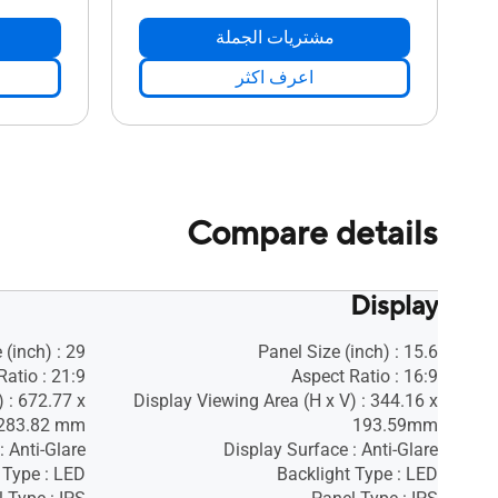
مشتريات الجملة
اعرف اكثر
Compare details
Display
 (inch) : 29
Panel Size (inch) : 15.6
Ratio : 21:9
Aspect Ratio : 16:9
 : 672.77 x
Display Viewing Area (H x V) : 344.16 x
283.82 mm
193.59mm
: Anti-Glare
Display Surface : Anti-Glare
 Type : LED
Backlight Type : LED