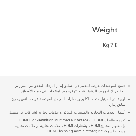
Weight
7.8 Kg
جميع المواصفات عرضه للتغيير دون سابق إنذار. الرجاء التحقق من الموردين
الخاص بك لعروض الدقيق. قد لا تتوفرجميع المنتجات في جميع الأسواق.
لون ثنائي الفينيل متعدد الكلور وإصدارات البرامج المجتمعة عرضه للتغيير دون
سابق إنذار.
أسماء العلامات التجارية والمنتجات المذكورة علامات تجارية لشركات كل منهما.
تُعد مصطلحات HDMI ، و HDMI High-Definition Multimedia Interface ،
والمظهر التجاريHDMI ، وشعارات HDMI ، علامات تجارية أو علامات تجارية
مسجلة لشركة HDMI Licensing Administrator, Inc.