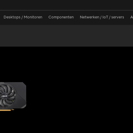
Desktops / Monitoren
Componenten
Netwerken / IoT / servers
A