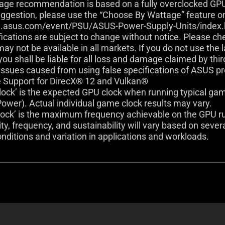
tage recommendation is based on a fully overclocked GP
uggestion, please use the “Choose By Wattage” feature o
og.asus.com/event/PSU/ASUS-Power-Supply-Units/index.
ifications are subject to change without notice. Please che
ay not be available in all markets. If you do not use the 
you shall be liable for all loss and damage claimed by thi
issues caused from using false specifications of ASUS p
e Support for DirecX® 12 and Vulkan®
ock’ is the expected GPU clock when running typical gamin
ower). Actual individual game clock results may vary.
lock’ is the maximum frequency achievable on the GPU ru
ty, frequency, and sustainability will vary based on several
nditions and variation in applications and workloads.