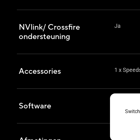
NVlink/ Crossfire
Ja
ondersteuning
Accessories
1 x Speed
Software
ASUS Drive
Switch
196 x 128