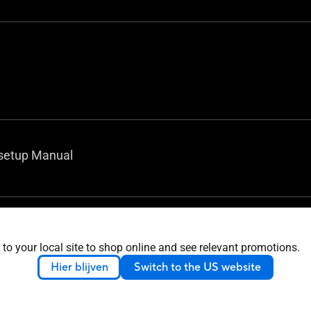
setup Manual
r, please download all software from the support site.
 to your local site to shop online and see relevant promotions.
Hier blijven
Switch to the US website
.5 x 40.5 mm