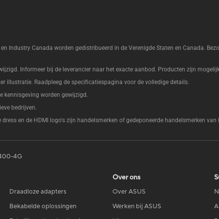
 en Industry Canada worden gedistribueerd in de Verenigde Staten en Canada. Be
zigd. Informeer bij de leverancier naar het exacte aanbod. Producten zijn mogelijk 
ter illustratie. Raadpleeg de specificatiespagina voor de volledige details.
e kennisgeving worden gewijzigd.
eve bedrijven.
e dress en de HDMI logo's zijn handelsmerken of gedeponeerde handelsmerken van 
400-4G
Over ons
S
Draadloze adapters
Over ASUS
N
Bekabelde oplossingen
Werken bij ASUS
A