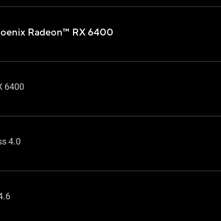
oenix Radeon™ RX 6400
X 6400
ss 4.0
4.6