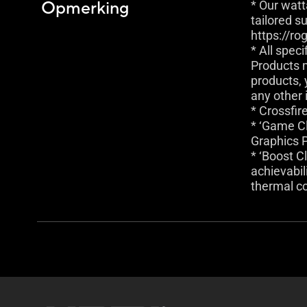
Opmerking
* Our wat
tailored s
https://r
* All spec
Products m
products, 
any other 
* Crossfir
* ‘Game Cl
Graphics P
* ‘Boost C
achievabili
thermal co