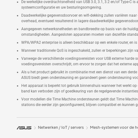
De werkelijke overdrachtsnelheid van USB 3.0, 3.1, 3.2 en/of Type-C 
systeemconfiguratie en uw besturingsomgeving.
Daadwerkelijke gegevensdoorvoer en wifi-dekking zullen variëren naa
overhead, eventueel resulterend in lagere daadwerkelijke gegevensdoo
Aangegeven netwerksnelheden en bandbreedte op basis van de huidige I
omstandigheden. Aangesloten apparaten moeten van dezelfde standaar
WPA/WPA2 enterprise is alleen beschikbaar op een enkele router, en i
Wanneer traditionele QoS is ingeschakeld, zullen er beperkingen zijn 
Vanwege de verschillende voedingsvereisten voor USB externe harde
voedingsvereisten overschrijdt, om ervoor te zorgen dat het externe ap
Als u het product gebruikt in combinatie met een dienst van een derde p
ASUS biedt geen ondersteuning en garandeert geen ondersteuning voor
Het apparaat is beperkt tot gebruik binnenshuis wanneer het werkt op
band kan verboden zijn of goedkeuring van de regelgevende instanties 
Voor modellen die Time Machine ondersteunen geldt dat Time Machin
stations die eerder zijn geconfigureerd, blijven compatibel en kunnen
Netwerken / IoT / servers
Mesh-systemen voor de h