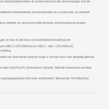
paraat, bestandskenmerken en andere factoren die samenhangen met de
eelheid netwerkverkeer, bouwmaterialen en constructies, en netwerk-
r netwerk- en service provider-factoren, interfacetype en andere
ngen, en kan er een kans op snelheidsvermindering zijn
ndaard USB 2.0 (5V/500mA) en USB 3.1 Gen 1 (5V/900mA)
 voeding.
eid van deze derde partij en loopt u ook het risico van dergelijk gebruik.
 regio Azië-Pacific, Australië en Canada. Gebruik buitenshuis op deze
n opslagapparaten niet meer ondersteunt. Bestaande Time Machine-