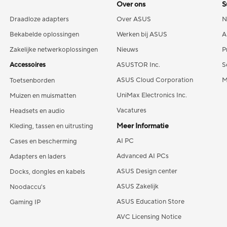
Over ons
S
Draadloze adapters
Over ASUS
N
Bekabelde oplossingen
Werken bij ASUS
A
Zakelijke netwerkoplossingen
Nieuws
P
Accessoires
ASUSTOR Inc.
S
ASUS Cloud Corporation
M
Toetsenborden
UniMax Electronics Inc.
Muizen en muismatten
Vacatures
Headsets en audio
Meer Informatie
Kleding, tassen en uitrusting
AI PC
Cases en bescherming
Advanced AI PCs
Adapters en laders
ASUS Design center
Docks, dongles en kabels
ASUS Zakelijk
Noodaccu's
ASUS Education Store
Gaming IP
AVC Licensing Notice