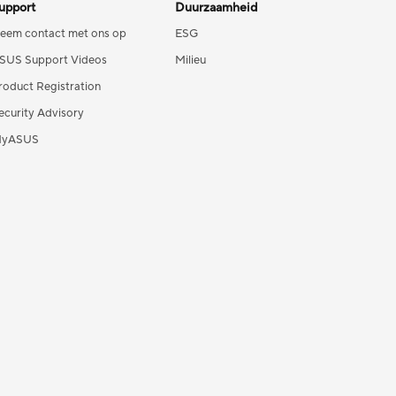
upport
Duurzaamheid
eem contact met ons op
ESG
SUS Support Videos
Milieu
roduct Registration
ecurity Advisory
yASUS