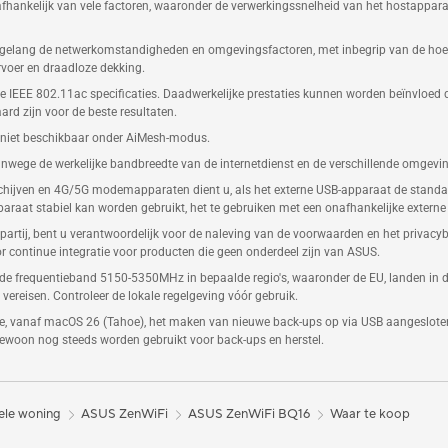
is afhankelijk van vele factoren, waaronder de verwerkingssnelheid van het hostap
r gelang de netwerkomstandigheden en omgevingsfactoren, met inbegrip van de hoev
rvoer en draadloze dekking.
EEE 802.11ac specificaties. Daadwerkelijke prestaties kunnen worden beïnvloed doo
d zijn voor de beste resultaten.
s niet beschikbaar onder AiMesh-modus.
vanwege de werkelijke bandbreedte van de internetdienst en de verschillende omgevi
 schijven en 4G/5G modemapparaten dient u, als het externe USB-apparaat de sta
paraat stabiel kan worden gebruikt, het te gebruiken met een onafhankelijke externe
artij, bent u verantwoordelijk voor de naleving van de voorwaarden en het privacybel
 continue integratie voor producten die geen onderdeel zijn van ASUS.
 de frequentieband 5150-5350MHz in bepaalde regio's, waaronder de EU, landen in de
vereisen. Controleer de lokale regelgeving vóór gebruik.
e, vanaf macOS 26 (Tahoe), het maken van nieuwe back-ups op via USB aangeslote
 gewoon nog steeds worden gebruikt voor back-ups en herstel.
ele woning
ASUS ZenWiFi
ASUS ZenWiFi BQ16
Waar te koop