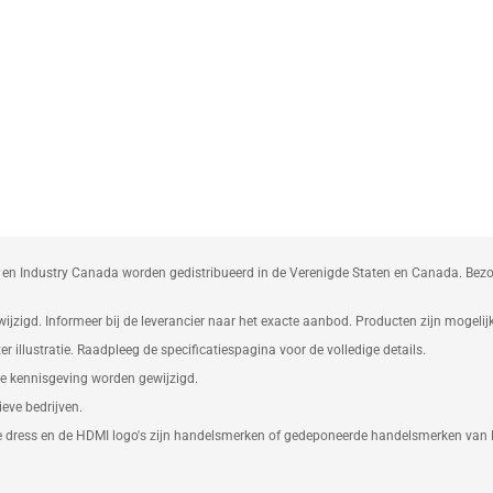
 en Industry Canada worden gedistribueerd in de Verenigde Staten en Canada. Be
zigd. Informeer bij de leverancier naar het exacte aanbod. Producten zijn mogelijk 
ter illustratie. Raadpleeg de specificatiespagina voor de volledige details.
e kennisgeving worden gewijzigd.
eve bedrijven.
e dress en de HDMI logo's zijn handelsmerken of gedeponeerde handelsmerken van 