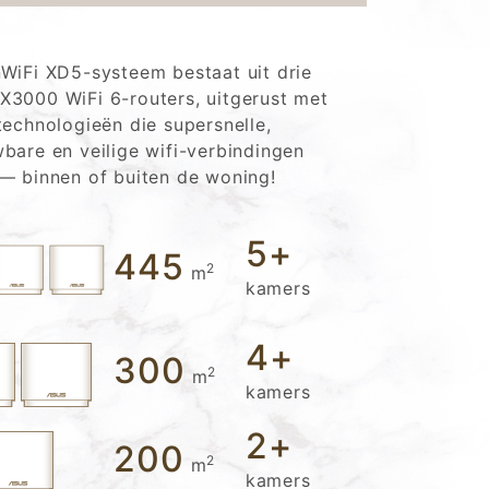
WiFi XD5-systeem bestaat uit drie
3000 WiFi 6-routers, uitgerust met
technologieën die supersnelle,
bare en veilige wifi-verbindingen
— binnen of buiten de woning!
5
+
445
2
m
kamers
4
+
300
2
m
kamers
2
+
200
2
m
kamers