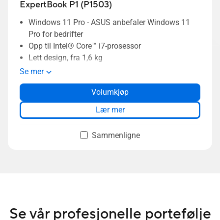
ExpertBook P1 (P1503)
Windows 11 Pro - ASUS anbefaler Windows 11
Pro for bedrifter
Opp til Intel® Core™ i7-prosessor
Lett design, fra 1,6 kg
ASUS-eksklusive AI ExpertMeet øker
Se mer
produktiviteten og effektiviteten i møter
Volumkjøp
Dual-SSD RAID støtter opptil 1 TB kapasitet
BIOS-sikkerhet på bedriftsnivå i samsvar med
Lær mer
NIST SP 800-155-kravene til robusthet
ASUS ExpertCool-design for å opprettholde
Sammenligne
ytelsen, selv i clamshell-modus
MIL-STD-810H holdbarhet i militær klasse
Se vår profesjonelle portefølje