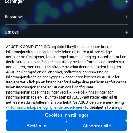
Løsninger
Ressurser
Om oss
ASUSTeK COMPUTER INC. og dets tilknyttede selskaper bruker
Service og programmer
informasjonskapsler og lignende teknologier for å utføre viktige
nettbaserte funksjoner, for eksempel autentisering og sikkerhet. Du kan
deaktivere disse ved å endre innstillingene for informasjonskapsler via
Støtter
nettleseren, men dette kan påvirke hvordan denne nettsiden fungerer.
ASUS bruker også en del analyser, målretting, annonsering og
informasjonskapsler innebygget i videoer som leveres av ASUS eller
Programvare
tredjeparter. Klikk på en knapp her for å velge dine preferanser for denne
typen informasjonskapsler. Du kan også konfigurere
informasjonskapselinnstillinger ved å klikke på «Innstillinger for
informasjonskapsler» i bunnteksten på ASUS-nettsteder eller gå til
nettleseren du installerer når som helst. Se ASUS' personvernerklæring
«informasjonskapsler og lignende teknologier»
fordetaljert informasjon.
Cookies Innstillinger
Norway / Norwegian
©ASUSTeK Computer Inc. Alle rettigheter forbeholdt.
Avslå alle
Aksepter alle
Kontakt oss
Kunngjøring om bruksvilkår
Personvernspolicy
Cookies Innstillinger