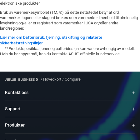
elektroniske produkter.
Bruk av varemerkesymbolet (TM, ®) på dette nettstedet betyr at ord,
varemerker, logoer eller slagord brukes som varemerker i henhold til alminnelig
lovgivning og/eller er registrert som varemerker i USA og/eller andre
land/regioner.
Lær mer om batteribruk, fjerning, utskifting og relaterte
sikkerhetsretningslinjer
**Produktspesifikasjoner og batteridesign kan variere avhengig av modell.
Hvis du har spørsmål, kan du kontakte ASUS' offisielle kundeservice.
/
Hovedkort
/
Compare
Kontakt oss
Support
Produkter