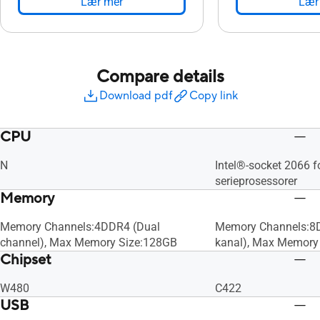
Lær mer
Lær
Compare details
Download pdf
Copy link
CPU
N
Intel®-socket 2066 f
serieprosessorer
Memory
Memory Channels:4DDR4 (Dual
Memory Channels:8D
channel), Max Memory Size:128GB
kanal), Max Memory
Chipset
W480
C422
USB