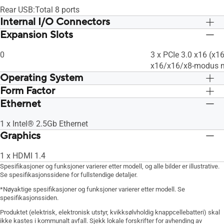
Rear USB:Total 8 ports
Internal I/O Connectors
Expansion Slots
I/T
I/T
0
3 x PCIe 3.0 x16 (x16
x16/x16/x8-modus 
Operating System
Form Factor
Windows 10 64bit
Windows 10 64bit
Ethernet
ATX, 30,5 cm*24,4 cm
ATX, 30,5 cm*24,4 
1 x Intel® 2.5Gb Ethernet
Graphics
1 x HDMI 1.4
Spesifikasjoner og funksjoner varierer etter modell, og alle bilder er illustrative.
Se spesifikasjonssidene for fullstendige detaljer.
*Nøyaktige spesifikasjoner og funksjoner varierer etter modell. Se
spesifikasjonssiden.
Produktet (elektrisk, elektronisk utstyr, kvikksølvholdig knappcellebatteri) skal
ikke kastes i kommunalt avfall. Sjekk lokale forskrifter for avhending av