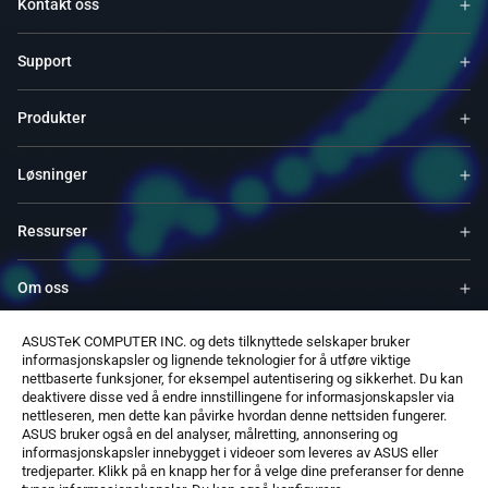
Kontakt oss
Support
Produkter
Løsninger
Ressurser
Om oss
ASUSTeK COMPUTER INC. og dets tilknyttede selskaper bruker
Service og programmer
informasjonskapsler og lignende teknologier for å utføre viktige
nettbaserte funksjoner, for eksempel autentisering og sikkerhet. Du kan
deaktivere disse ved å endre innstillingene for informasjonskapsler via
Støtter
nettleseren, men dette kan påvirke hvordan denne nettsiden fungerer.
ASUS bruker også en del analyser, målretting, annonsering og
informasjonskapsler innebygget i videoer som leveres av ASUS eller
Programvare
tredjeparter. Klikk på en knapp her for å velge dine preferanser for denne