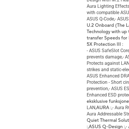
Aura Lighting Effect
with compatible ASU
ASUS Q-Code,- ASUS 
U.2 Onboard (The La
Technology with up 
transfer Speeds for
5X Protection III :
- ASUS SafeSlot Core:
prevents damage,- 
Protects against LAN
strikes and static-ele
ASUS Enhanced DRA
Protection - Short ci
prevention,- ASUS E
Enhanced ESD protec
eksklusive funksjone
LAN,
AURA :
,- Aura 
Aura Addressable Str
Quiet Thermal Solut
:
,
ASUS Q-Design :
,