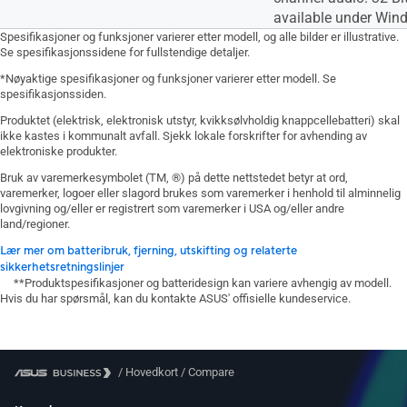
available under Wi
Spesifikasjoner og funksjoner varierer etter modell, og alle bilder er illustrative.
Se spesifikasjonssidene for fullstendige detaljer.
*Nøyaktige spesifikasjoner og funksjoner varierer etter modell. Se
spesifikasjonssiden.
Produktet (elektrisk, elektronisk utstyr, kvikksølvholdig knappcellebatteri) skal
ikke kastes i kommunalt avfall. Sjekk lokale forskrifter for avhending av
elektroniske produkter.
Bruk av varemerkesymbolet (TM, ®) på dette nettstedet betyr at ord,
varemerker, logoer eller slagord brukes som varemerker i henhold til alminnelig
lovgivning og/eller er registrert som varemerker i USA og/eller andre
land/regioner.
Lær mer om batteribruk, fjerning, utskifting og relaterte
sikkerhetsretningslinjer
**Produktspesifikasjoner og batteridesign kan variere avhengig av modell.
Hvis du har spørsmål, kan du kontakte ASUS' offisielle kundeservice.
/
Hovedkort
/
Compare