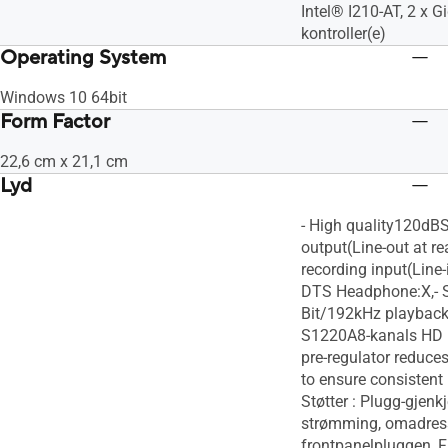
Intel® I210-AT, 2 x G
kontroller(e)
Operating System
Windows 10 64bit
Form Factor
22,6 cm x 21,1 cm
Lyd
- High quality120dB
output(Line-out at 
recording input(Line-
DTS Headphone:X,- S
Bit/192kHz playback
S1220A8-kanals HD 
pre-regulator reduce
to ensure consistent
Støtter : Plugg-gjenkj
strømming, omadres
frontpanelpluggen, 