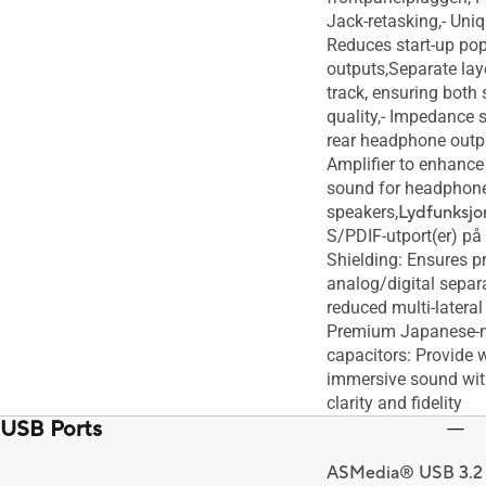
Jack-retasking,- Uniq
Reduces start-up pop
outputs,Separate laye
track, ensuring both 
quality,- Impedance 
rear headphone outpu
Amplifier to enhance 
sound for headphon
speakers,
Lydfunksjon
S/PDIF-utport(er) på
Shielding: Ensures p
analog/digital separ
reduced multi-lateral 
Premium Japanese-
capacitors: Provide 
immersive sound wit
clarity and fidelity
USB Ports
ASMedia® USB 3.2 G