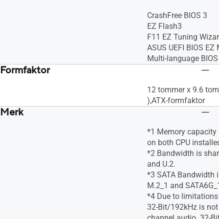
CrashFree BIOS 3
EZ Flash3
F11 EZ Tuning Wiza
ASUS UEFI BIOS EZ
Multi-language BIOS
Formfaktor
12 tommer x 9.6 tom
),ATX-formfaktor
Merk
*1 Memory capacity
on both CPU install
*2 Bandwidth is sha
and U.2.
*3 SATA Bandwidth i
M.2_1 and SATA6G_
*4 Due to limitation
32-Bit/192kHz is not
channel audio. 32-Bi