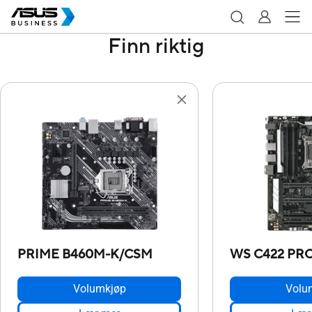
Finn riktig
PRIME B460M-K/CSM
WS C422 PR
Volumkjøp
Volu