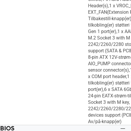
Header(s),1 x VROC_
EXT_FAN(Extension F
Tilbakestill-knapp(er
tilkobling(er) støtteri
Gen 1 port(er),1 x A
M.2 Socket 3 with M 
2242/2260/2280 sto
support (SATA & PCIE
8-pin ATX 12V-strøm-t
AIO_PUMP connector
sensor connector(s),
x COM port header,1 
tilkobling(er) støtteri
port(er),6 x SATA 6Gb
24-pin EATX-strøm-til
Socket 3 with M key,
2242/2260/2280/22
devices support (PCI
Av/på-knapp(er)
BIOS