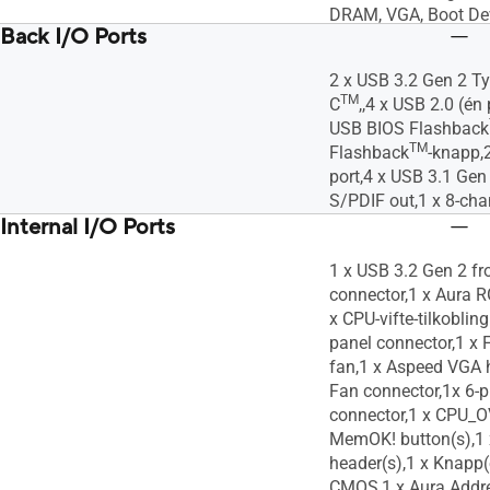
DRAM, VGA, Boot Dev
Back I/O Ports
Slot,- ASUS Q-DIMM
2 x USB 3.2 Gen 2 T
TM
C
,,4 x USB 2.0 (én 
USB BIOS Flashback
TM
Flashback
-knapp,
port,4 x USB 3.1 Gen 
S/PDIF out,1 x 8-cha
Internal I/O Ports
1 x USB 3.2 Gen 2 fr
connector,1 x Aura R
x CPU-vifte-tilkoblin
panel connector,1 x F
fan,1 x Aspeed VGA 
Fan connector,1x 6-
connector,1 x CPU_O
MemOK! button(s),1 
header(s),1 x Knapp(
CMOS,1 x Aura Addre