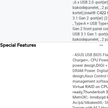
:
,6 x USB 2.0 -port(er
baksidepanelet, , 2 
kortet),
Intel® C422 
3.1 Gen 2 -port(er) (
, Type-A + USB Type-
Gen 2 front panel con
USB 3.1 Gen 1 -port(e
baksidepanelet, , 2 p
Special Features
- ASUS USB BIOS Fl
Charger+,- CPU Power
power design,
DIGI +
DRAM Power: Digital
design,Asus Control 
management softwar
Virtual RAID on C
ready
,
Thunderbolt 3
MemOK!,- Innebygd k
Av/på/tilbakestill,- S
Design with M.2 Heat-