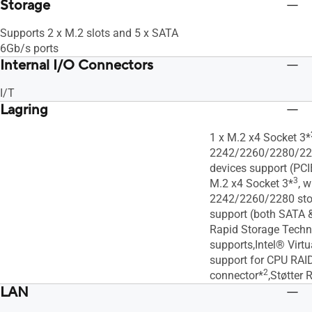
Storage
Supports 2 x M.2 slots and 5 x SATA
6Gb/s ports
Internal I/O Connectors
I/T
Lagring
1 x M.2 x4 Socket 3*
2242/2260/2280/22
devices support (PCI
3
M.2 x4 Socket 3*
, w
2242/2260/2280 sto
support (both SATA 
Rapid Storage Techn
supports,Intel® Virt
support for CPU RAID
2
connector*
,Støtter 
LAN