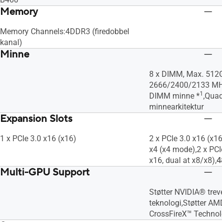
Memory
Memory Channels:4DDR3 (firedobbel
kanal)
Minne
8 x DIMM, Max. 512
2666/2400/2133 MH
1
DIMM minne *
,Qua
minnearkitektur
Expansion Slots
1 x PCIe 3.0 x16 (x16)
2 x PCIe 3.0 x16 (x1
x4 (x4 mode),2 x PCIe
x16, dual at x8/x8),
4
Multi-GPU Support
Støtter NVIDIA® trev
teknologi,Støtter A
CrossFireX™ Techno