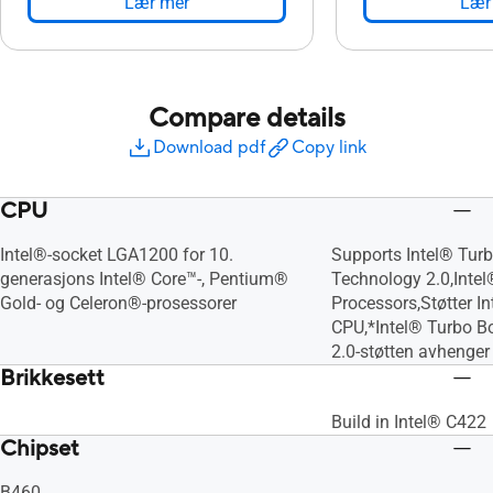
Lær mer
Lær
Compare details
Download pdf
Copy link
CPU
Intel®-socket LGA1200 for 10.
Supports Intel® Tur
generasjons Intel® Core™-, Pentium®
Technology 2.0,Inte
Gold- og Celeron®-prosessorer
Processors,Støtter I
CPU,*Intel® Turbo B
2.0-støtten avhenger
Brikkesett
Build in Intel® C422
Chipset
B460