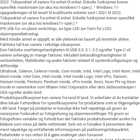
2022. Tidspunktet vil variere fra enhet til enhet. Enkelte funksjoner krever
spesifikk maskinvare (se aka.ms/windows11-spec). ¹ Windows 11-
oppgraderingen vil bli levert til kvalifiserte enheter sent i 2021 til 2022.
Tidspunktet vil variere fra enhet til enhet. Enkelte funksjoner krever spesifikk
maskinvare (se aka.ms/windows11-spec).*
IPS står for «in-plane switching», en type LED (en form for LCD)
skjermpanelteknologi.
Med mindre annet er oppgitt, er alle ytelseskrav basert på teoretisk ytelse.
Faktiske tall kan variere i virkelige situasjoner.
Den faktiske overføringshastigheten til USB 3.0, 3.1, 3.2 og/eller Type-C vil
variere avhengig av mange faktorer, inkludert behandlingshastigheten til
vertsenheten, filattributter og andre faktorer relatert til systemkonfigurasjon og
driftsmiljø.
Ultrabook, Celeron, Celeron Inside, Core Inside, Intel, Intel Logo, Intel Atom, Intel
Atom Inside, Intel Core, Intel Inside, Intel Inside Logo, Intel vPro, Itanium,
Itanium Inside, Pentium, Pentium Inside, vPro Inside, Xeon, Xeon Phi og Xeon
Inside er varemerker som tilhører Intel Corporation eller dets datterselskaper i
USA og/eller andre land.
Produktspesifikasjoner kan variere fra land til land. Vi anbefaler at du kontakter
dine lokale forhandlere for spesifikasjonene for produktene som er tilgjengelige
i ditt land. Farger på produkter er kanskje ikke helt nøyaktige på grunn av
variasjoner forårsaket av fotografering og skjerminnstillinger. På grunn av
fotografiske variabler og forhold kan det faktiske produktutseendet avvike fra
bildene som vises på dette nettstedet. Selv om vi forsøker å presentere den
mest nøyaktige og omfattende informasjonen på publiseringstidspunktet,
forbeholder vi oss retten til å gjøre endringer uten forvarsel.