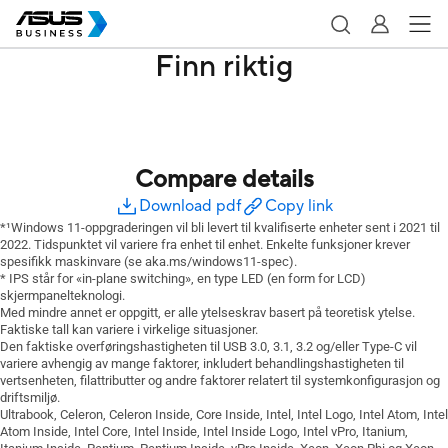
Finn riktig
Compare details
Download pdf
Copy link
*¹Windows 11-oppgraderingen vil bli levert til kvalifiserte enheter sent i 2021 til
2022. Tidspunktet vil variere fra enhet til enhet. Enkelte funksjoner krever
spesifikk maskinvare (se aka.ms/windows11-spec).
* IPS står for «in-plane switching», en type LED (en form for LCD)
skjermpanelteknologi.
Med mindre annet er oppgitt, er alle ytelseskrav basert på teoretisk ytelse.
Faktiske tall kan variere i virkelige situasjoner.
Den faktiske overføringshastigheten til USB 3.0, 3.1, 3.2 og/eller Type-C vil
variere avhengig av mange faktorer, inkludert behandlingshastigheten til
vertsenheten, filattributter og andre faktorer relatert til systemkonfigurasjon og
driftsmiljø.
Ultrabook, Celeron, Celeron Inside, Core Inside, Intel, Intel Logo, Intel Atom, Intel
Atom Inside, Intel Core, Intel Inside, Intel Inside Logo, Intel vPro, Itanium,