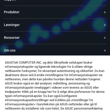
Produkter
Løsninger
Ressurser
Om oss
ASUSTeK COMPUTER INC. og dets tilknyttede selskaper bruker
Service og programmer
informasjonskapsler og lignende teknologier for å utføre viktige
nettbaserte funksjoner, for eksempel autentisering og sikkerhet. Du kan
deaktivere disse ved å endre innstillingene for informasjonskapsler via
Støtter
nettleseren, men dette kan påvirke hvordan denne nettsiden fungerer.
ASUS bruker også en del analyser, målretting, annonsering og
informasjonskapsler innebygget i videoer som leveres av ASUS eller
Programvare
tredjeparter. Klikk på en knapp her for å velge dine preferanser for denne
typen informasjonskapsler. Du kan også konfigurere
informasjonskapselinnstillinger ved å klikke på «Innstillinger for
informasjonskapsler» i bunnteksten på ASUS-nettsteder eller gå til
nettleseren du installerer når som helst. Se ASUS' personvernerklæring