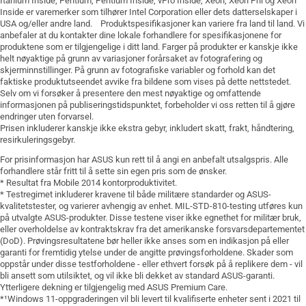
Itanium Inside, Pentium, Pentium Inside, vPro Inside, Xeon, Xeon Phi og Xeon
Inside er varemerker som tilhører Intel Corporation eller dets datterselskaper i
USA og/eller andre land. Produktspesifikasjoner kan variere fra land til land. Vi
anbefaler at du kontakter dine lokale forhandlere for spesifikasjonene for
produktene som er tilgjengelige i ditt land. Farger på produkter er kanskje ikke
helt nøyaktige på grunn av variasjoner forårsaket av fotografering og
skjerminnstillinger. På grunn av fotografiske variabler og forhold kan det
faktiske produktutseendet avvike fra bildene som vises på dette nettstedet.
Selv om vi forsøker å presentere den mest nøyaktige og omfattende
informasjonen på publiseringstidspunktet, forbeholder vi oss retten til å gjøre
endringer uten forvarsel.
Prisen inkluderer kanskje ikke ekstra gebyr, inkludert skatt, frakt, håndtering,
resirkuleringsgebyr.
For prisinformasjon har ASUS kun rett til å angi en anbefalt utsalgspris. Alle
forhandlere står fritt til å sette sin egen pris som de ønsker.
* Resultat fra Mobile 2014 kontorproduktivitet.
* Testregimet inkluderer kravene til både militære standarder og ASUS-
kvalitetstester, og varierer avhengig av enhet. MIL-STD-810-testing utføres kun
på utvalgte ASUS-produkter. Disse testene viser ikke egnethet for militær bruk,
eller overholdelse av kontraktskrav fra det amerikanske forsvarsdepartementet
(DoD). Prøvingsresultatene bør heller ikke anses som en indikasjon på eller
garanti for fremtidig ytelse under de angitte prøvingsforholdene. Skader som
oppstår under disse testforholdene - eller ethvert forsøk på å replikere dem - vil
bli ansett som utilsiktet, og vil ikke bli dekket av standard ASUS-garanti.
Ytterligere dekning er tilgjengelig med ASUS Premium Care.
*¹Windows 11-oppgraderingen vil bli levert til kvalifiserte enheter sent i 2021 til