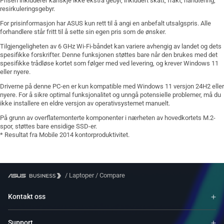
Prisen inkluderer kanskje ikke ekstra gebyr, inkludert skatt, frakt, håndtering,
resirkuleringsgebyr.
For prisinformasjon har ASUS kun rett til å angi en anbefalt utsalgspris. Alle
forhandlere står fritt til å sette sin egen pris som de ønsker.
Tilgjengeligheten av 6 GHz Wi-Fi-båndet kan variere avhengig av landet og dets
spesifikke forskrifter. Denne funksjonen støttes bare når den brukes med det
spesifikke trådløse kortet som følger med ved levering, og krever Windows 11
eller nyere.
Driverne på denne PC-en er kun kompatible med Windows 11 versjon 24H2 eller
nyere. For å sikre optimal funksjonalitet og unngå potensielle problemer, må du
ikke installere en eldre versjon av operativsystemet manuelt.
På grunn av overflatemonterte komponenter i nærheten av hovedkortets M.2-
spor, støttes bare ensidige SSD-er.
* Resultat fra Mobile 2014 kontorproduktivitet.
/
Laptoper
/
Compare
Kontakt oss
Support