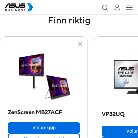
Finn riktig
ZenScreen MB27ACF
VP32UQ
Volumkjøp
Volu