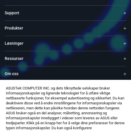
Support
Produkter
Løsninger
Ressurser
Om oss
ASUSTeK COMPUTER INC. og dets tilknyttede selskaper bruker
Service og programmer
informasjonskapsler og lignende teknologier for å utføre viktige
nettbaserte funksjoner, for eksempel autentisering og sikkerhet. Du kan
deaktivere disse ved å endre innstillingene for informasjonskapsler via
Støtter
nettleseren, men dette kan påvirke hvordan denne nettsiden fungerer.
ASUS bruker også en del analyser, målretting, annonsering og
informasjonskapsler innebygget i videoer som leveres av ASUS eller
Programvare
tredjeparter. Klikk på en knapp her for å velge dine preferanser for denne
typen informasjonskapsler. Du kan også konfigurere