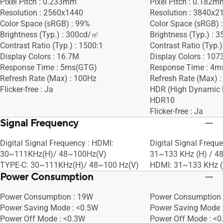
Pixel Pitch : 0.233mm
Pixel Pitch : 0.182m
Resolution : 2560x1440
Resolution : 3840x2
Color Space (sRGB) : 99%
Color Space (sRGB) 
Brightness (Typ.) : 300cd/㎡
Brightness (Typ.) :
Contrast Ratio (Typ.) : 1500:1
Contrast Ratio (Typ.)
Display Colors : 16.7M
Display Colors : 107
Response Time : 5ms(GTG)
Response Time : 4m
Refresh Rate (Max) : 100Hz
Refresh Rate (Max) 
Flicker-free : Ja
HDR (High Dynamic 
HDR10
Flicker-free : Ja
Signal Frequency
Digital Signal Frequency : HDMI:
Digital Signal Freque
30~111KHz(H)/ 48~100Hz(V)
31~133 KHz (H) / 4
TYPE-C: 30~111KHz(H)/ 48~100 Hz(V)
HDMI: 31~133 KHz (
Power Consumption
Power Consumption : 19W
Power Consumption 
Power Saving Mode : <0.5W
Power Saving Mode 
Power Off Mode : <0.3W
Power Off Mode : <