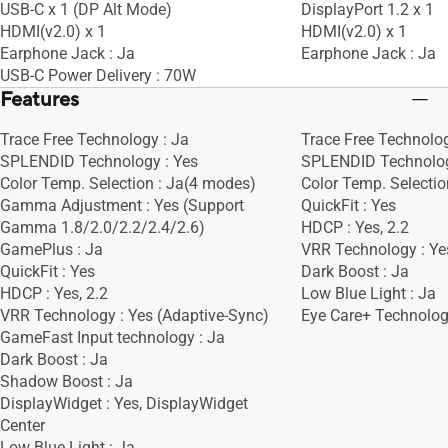
USB-C x 1 (DP Alt Mode)
DisplayPort 1.2 x 1
HDMI(v2.0) x 1
HDMI(v2.0) x 1
Earphone Jack : Ja
Earphone Jack : Ja
USB-C Power Delivery : 70W
Features
Trace Free Technology : Ja
Trace Free Technolog
SPLENDID Technology : Yes
SPLENDID Technolog
Color Temp. Selection : Ja(4 modes)
Color Temp. Selectio
Gamma Adjustment : Yes (Support
QuickFit : Yes
Gamma 1.8/2.0/2.2/2.4/2.6)
HDCP : Yes, 2.2
GamePlus : Ja
VRR Technology : Ye
QuickFit : Yes
Dark Boost : Ja
HDCP : Yes, 2.2
Low Blue Light : Ja
VRR Technology : Yes (Adaptive-Sync)
Eye Care+ Technolog
GameFast Input technology : Ja
Dark Boost : Ja
Shadow Boost : Ja
DisplayWidget : Yes, DisplayWidget
Center
Low Blue Light : Ja