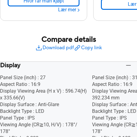
Hvor får man kjøpt
Lær
Lær mer
Compare details
Download pdf
Copy link
Display
Panel Size (inch) : 27
Panel Size (inch) : 3
Aspect Ratio : 16:9
Aspect Ratio : 16:9
Display Viewing Area (H x V) : 596.74(H)
Display Viewing Area
x 335.66(V)
392.234 mm
Display Surface : Anti-Glare
Display Surface : Ant
Backlight Type : LED
Backlight Type : LED
Panel Type : IPS
Panel Type : IPS
Viewing Angle (CR≧10, H/V) : 178°/
Viewing Angle (CR≧1
178°
178°