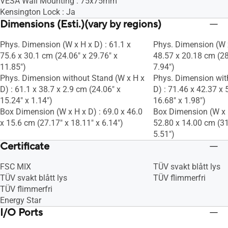
VESA Wall Mounting : 75x75mm
Kensington Lock : Ja
Dimensions (Esti.)(vary by regions)
Phys. Dimension (W x H x D) : 61.1 x
Phys. Dimension (W x
75.6 x 30.1 cm (24.06" x 29.76" x
48.57 x 20.18 cm (28
11.85")
7.94")
Phys. Dimension without Stand (W x H x
Phys. Dimension wit
D) : 61.1 x 38.7 x 2.9 cm (24.06" x
D) : 71.46 x 42.37 x 
15.24" x 1.14")
16.68" x 1.98")
Box Dimension (W x H x D) : 69.0 x 46.0
Box Dimension (W x H
x 15.6 cm (27.17" x 18.11" x 6.14")
52.80 x 14.00 cm (31
5.51")
Certificate
FSC MIX
TÜV svakt blått lys
TÜV svakt blått lys
TÜV flimmerfri
TÜV flimmerfri
Energy Star
I/O Ports