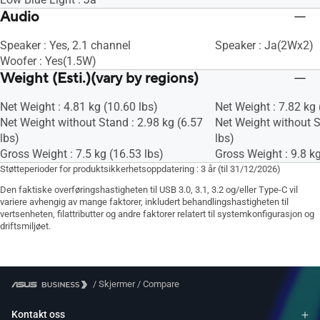
Audio
Speaker : Yes, 2.1 channel
Speaker : Ja(2Wx2)
Woofer : Yes(1.5W)
Weight (Esti.)(vary by regions)
Net Weight : 4.81 kg (10.60 lbs)
Net Weight : 7.82 kg 
Net Weight without Stand : 2.98 kg (6.57
Net Weight without S
lbs)
lbs)
Gross Weight : 7.5 kg (16.53 lbs)
Gross Weight : 9.8 kg
Støtteperioder for produktsikkerhetsoppdatering : 3 år (til 31/12/2026)
Den faktiske overføringshastigheten til USB 3.0, 3.1, 3.2 og/eller Type-C vil
variere avhengig av mange faktorer, inkludert behandlingshastigheten til
vertsenheten, filattributter og andre faktorer relatert til systemkonfigurasjon og
driftsmiljøet.
/
Skjermer
/
Compare
Kontakt oss