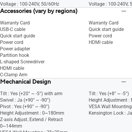
Voltage : 100-240V, 50/60Hz
Voltage : 100-240V,
Accessories (vary by regions)
Warranty Card
Warranty Card
USB-C cable
Quick start guide
Quick start guide
Power cord
Power cord
HDMI cable
Power adapter
Partition hook
L-shaped Screwdriver
HDMI cable
C-Clamp Arm
Mechanical Design
Tilt : Yes (+20° ~ -5°) with arm
Tilt : Yes (+8° ~ -5°)
Swivel : Ja (+90° ~ -90°)
Height Adjustment :
Pivot : Yes (+90° ~ -90°)
VESA Wall Mountin
Height Adjustment : 0~180mm
Kensington Lock : J
Z-axis Adjust.:Extend / Retract
0~144mm