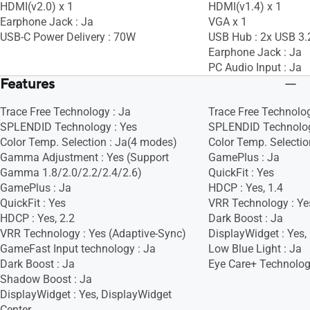
HDMI(v2.0) x 1
HDMI(v1.4) x 1
Earphone Jack : Ja
VGA x 1
USB-C Power Delivery : 70W
USB Hub : 2x USB 3.
Earphone Jack : Ja
PC Audio Input : Ja
Features
Trace Free Technology : Ja
Trace Free Technolog
SPLENDID Technology : Yes
SPLENDID Technolog
Color Temp. Selection : Ja(4 modes)
Color Temp. Selectio
Gamma Adjustment : Yes (Support
GamePlus : Ja
Gamma 1.8/2.0/2.2/2.4/2.6)
QuickFit : Yes
GamePlus : Ja
HDCP : Yes, 1.4
QuickFit : Yes
VRR Technology : Ye
HDCP : Yes, 2.2
Dark Boost : Ja
VRR Technology : Yes (Adaptive-Sync)
DisplayWidget : Yes,
GameFast Input technology : Ja
Low Blue Light : Ja
Dark Boost : Ja
Eye Care+ Technolog
Shadow Boost : Ja
DisplayWidget : Yes, DisplayWidget
Center