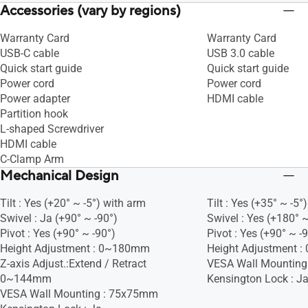
Accessories (vary by regions)
Warranty Card
Warranty Card
USB-C cable
USB 3.0 cable
Quick start guide
Quick start guide
Power cord
Power cord
Power adapter
HDMI cable
Partition hook
L-shaped Screwdriver
HDMI cable
C-Clamp Arm
Mechanical Design
Tilt : Yes (+20° ~ -5°) with arm
Tilt : Yes (+35° ~ -5°)
Swivel : Ja (+90° ~ -90°)
Swivel : Yes (+180° ~
Pivot : Yes (+90° ~ -90°)
Pivot : Yes (+90° ~ -
Height Adjustment : 0~180mm
Height Adjustment 
Z-axis Adjust.:Extend / Retract
VESA Wall Mountin
0~144mm
Kensington Lock : J
VESA Wall Mounting : 75x75mm