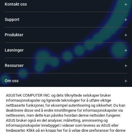
Kontakt oss
Support
Produkter
Løsninger
Ressurser
Om oss
ASUSTeK COMPUTER INC. og dets tilknyttede selskaper bruker
Service og programmer
informasjonskapsler og lignende teknologier for å utføre viktige
nettbaserte funksjoner, for eksempel autentisering og sikkerhet. Du kan
deaktivere disse ved å endre innstillingene for informasjonskapsler via
Støtter
nettleseren, men dette kan påvirke hvordan denne nettsiden fungerer.
ASUS bruker også en del analyser, målretting, annonsering og
informasjonskapsler innebygget i videoer som leveres av ASUS eller
Programvare
tredjeparter. Klikk på en knapp her for å velge dine preferanser for denne