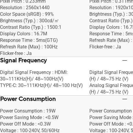
Pixel Pitch : 0.233mm
Pixel Pitch : 0.311m
Resolution : 2560x1440
Resolution : 1920x1
Color Space (sRGB) : 99%
Brightness (Typ.) :
Brightness (Typ.) : 300cd/㎡
Contrast Ratio (Typ.)
Contrast Ratio (Typ.) : 1500:1
Display Colors : 16.
Display Colors : 16.7M
Response Time : 5m
Response Time : 5ms(GTG)
Refresh Rate (Max) 
Refresh Rate (Max) : 100Hz
Flicker-free : Ja
Flicker-free : Ja
Signal Frequency
Digital Signal Frequency : HDMI:
Digital Signal Frequ
30~111KHz(H)/ 48~100Hz(V)
(H) / 48~75 Hz (V)
TYPE-C: 30~111KHz(H)/ 48~100 Hz(V)
Analog Signal Frequ
(H) / 48~75 Hz (V)
Power Consumption
Power Consumption : 19W
Power Consumption 
Power Saving Mode : <0.5W
Power Saving Mode 
Power Off Mode : <0.3W
Power Off Mode : <
Voltage : 100-240V, 50/60Hz
Voltage : 100-240V,