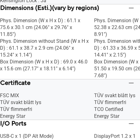
Kensington Lock : Ja
Dimensions (Esti.)(vary by regions)
Phys. Dimension (W x H x D) : 61.1 x
Phys. Dimension (W x
75.6 x 30.1 cm (24.06" x 29.76" x
52.38 x 22.63 cm (24
11.85")
8.91")
Phys. Dimension without Stand (W x H x
Phys. Dimension wit
D) : 61.1 x 38.7 x 2.9 cm (24.06" x
D) : 61.33 x 36.59 x 
15.24" x 1.14")
14.41" x 2.15")
Box Dimension (W x H x D) : 69.0 x 46.0
Box Dimension (W x H
x 15.6 cm (27.17" x 18.11" x 6.14")
51.50 x 19.50 cm (26
7.68")
Certificate
FSC MIX
TÜV svakt blått lys
TÜV svakt blått lys
TÜV flimmerfri
TÜV flimmerfri
TCO Certified
Energy Star
Energy Star
I/O Ports
USB-C x 1 (DP Alt Mode)
DisplayPort 1.2 x 1