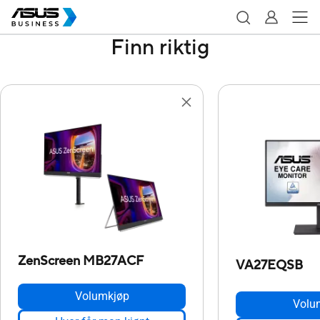
Finn riktig
ZenScreen MB27ACF
VA27EQSB
Volumkjøp
Volu