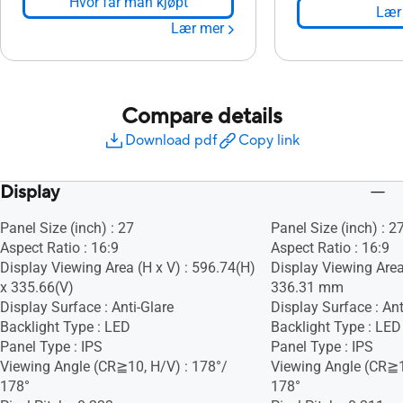
Hvor får man kjøpt
Lær
Lær mer
Compare details
Download pdf
Copy link
Display
Panel Size (inch) : 27
Panel Size (inch) : 2
Aspect Ratio : 16:9
Aspect Ratio : 16:9
Display Viewing Area (H x V) : 596.74(H)
Display Viewing Area
x 335.66(V)
336.31 mm
Display Surface : Anti-Glare
Display Surface : Ant
Backlight Type : LED
Backlight Type : LED
Panel Type : IPS
Panel Type : IPS
Viewing Angle (CR≧10, H/V) : 178°/
Viewing Angle (CR≧1
178°
178°