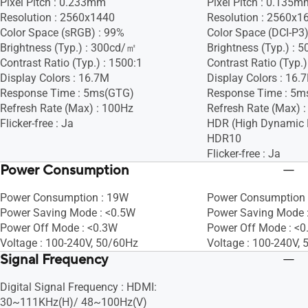
Pixel Pitch : 0.233mm
Pixel Pitch : 0.135m
Resolution : 2560x1440
Resolution : 2560x1
Color Space (sRGB) : 99%
Color Space (DCI-P3
Brightness (Typ.) : 300cd/㎡
Brightness (Typ.) :
Contrast Ratio (Typ.) : 1500:1
Contrast Ratio (Typ.)
Display Colors : 16.7M
Display Colors : 16.
Response Time : 5ms(GTG)
Response Time : 5m
Refresh Rate (Max) : 100Hz
Refresh Rate (Max) 
Flicker-free : Ja
HDR (High Dynamic 
HDR10
Flicker-free : Ja
Power Consumption
Power Consumption : 19W
Power Consumption 
Power Saving Mode : <0.5W
Power Saving Mode 
Power Off Mode : <0.3W
Power Off Mode : <
Voltage : 100-240V, 50/60Hz
Voltage : 100-240V,
Signal Frequency
Digital Signal Frequency : HDMI:
30~111KHz(H)/ 48~100Hz(V)