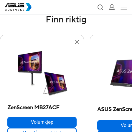
Finn riktig
ZenScreen MB27ACF
ASUS ZenScr
Volumkjøp
Volu