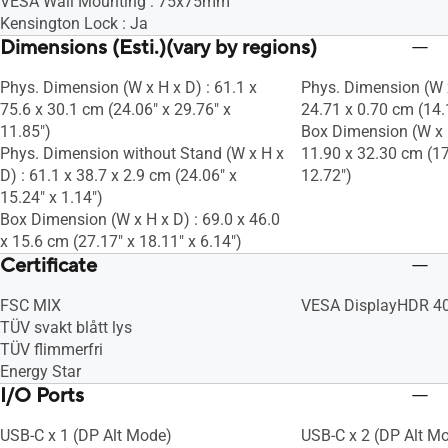
VESA Wall Mounting : 75x75mm
Kensington Lock : Ja
Dimensions (Esti.)(vary by regions)
Phys. Dimension (W x H x D) : 61.1 x
Phys. Dimension (W x
75.6 x 30.1 cm (24.06" x 29.76" x
24.71 x 0.70 cm (14.1
11.85")
Box Dimension (W x H
Phys. Dimension without Stand (W x H x
11.90 x 32.30 cm (17
D) : 61.1 x 38.7 x 2.9 cm (24.06" x
12.72")
15.24" x 1.14")
Box Dimension (W x H x D) : 69.0 x 46.0
x 15.6 cm (27.17" x 18.11" x 6.14")
Certificate
FSC MIX
VESA DisplayHDR 4
TÜV svakt blått lys
TÜV flimmerfri
Energy Star
I/O Ports
USB-C x 1 (DP Alt Mode)
USB-C x 2 (DP Alt M