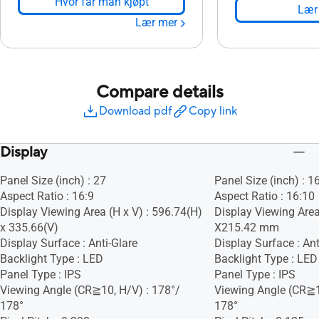
Hvor får man kjøpt
Lær
Lær mer
Compare details
Download pdf
Copy link
Display
Panel Size (inch) : 27
Panel Size (inch) : 1
Aspect Ratio : 16:9
Aspect Ratio : 16:10
Display Viewing Area (H x V) : 596.74(H)
Display Viewing Area
x 335.66(V)
X215.42 mm
Display Surface : Anti-Glare
Display Surface : Ant
Backlight Type : LED
Backlight Type : LED
Panel Type : IPS
Panel Type : IPS
Viewing Angle (CR≧10, H/V) : 178°/
Viewing Angle (CR≧1
178°
178°