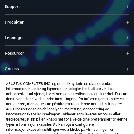
Support
Produkter
Løsninger
Ressurser
Om oss
ASUSTeK COMPUTER INC. og dets tilknyttede selskaper bruker
Service og programmer
informasjonskapsler og lignende teknologier for å utføre viktige
nettbaserte funksjoner, for eksempel autentisering og sikkerhet. Du kan
deaktivere disse ved å endre innstillingene for informasjonskapsler via
Støtter
nettleseren, men dette kan påvirke hvordan denne nettsiden fungerer.
ASUS bruker også en del analyser, målretting, annonsering og
informasjonskapsler innebygget i videoer som leveres av ASUS eller
Programvare
tredjeparter. Klikk på en knapp her for å velge dine preferanser for denne
typen informasjonskapsler. Du kan også konfigurere
informasjonskapselinnstillinger ved å klikke på «Innstillinger for