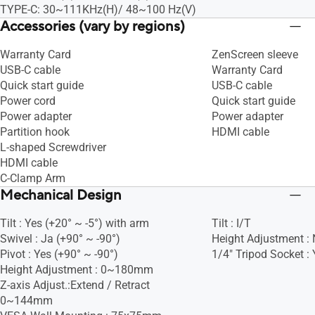
TYPE-C: 30~111KHz(H)/ 48~100 Hz(V)
Accessories (vary by regions)
Warranty Card
ZenScreen sleeve
USB-C cable
Warranty Card
Quick start guide
USB-C cable
Power cord
Quick start guide
Power adapter
Power adapter
Partition hook
HDMI cable
L-shaped Screwdriver
HDMI cable
C-Clamp Arm
Mechanical Design
Tilt : Yes (+20° ~ -5°) with arm
Tilt : I/T
Swivel : Ja (+90° ~ -90°)
Height Adjustment :
Pivot : Yes (+90° ~ -90°)
1/4" Tripod Socket : 
Height Adjustment : 0~180mm
Z-axis Adjust.:Extend / Retract
0~144mm