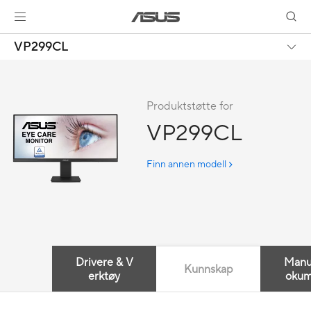
VP299CL
Produktstøtte for
VP299CL
Finn annen modell
Drivere & V
Manu
Kunnskap
erktøy
okum