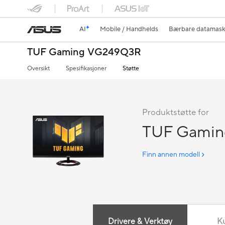
AI
Mobile / Handhelds
Bærbare datamask
TUF Gaming VG249Q3R
Oversikt
Spesifikasjoner
Støtte
Produktstøtte for
TUF Gami
Finn annen modell
Drivere & Verktøy
K