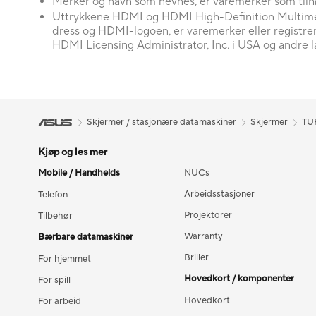
Merker og navn som nevnes, er varemerker som tilhø
Uttrykkene HDMI og HDMI High-Definition Multime
dress og HDMI-logoen, er varemerker eller registre
HDMI Licensing Administrator, Inc. i USA og andre l
Skjermer / stasjonære datamaskiner
Skjermer
TU
Kjøp og les mer
Mobile / Handhelds
NUCs
Arbeidsstasjoner
Telefon
Projektorer
Tilbehør
Warranty
Bærbare datamaskiner
Briller
For hjemmet
Hovedkort / komponenter
For spill
Hovedkort
For arbeid