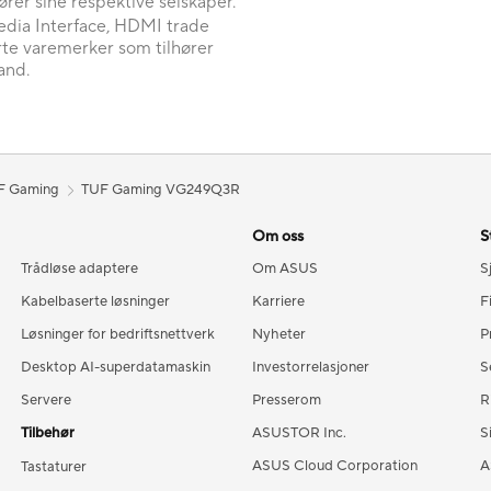
rer sine respektive selskaper.
dia Interface, HDMI trade
rte varemerker som tilhører
and.
F Gaming
TUF Gaming VG249Q3R
Om oss
S
Trådløse adaptere
Om ASUS
S
Kabelbaserte løsninger
Karriere
F
Løsninger for bedriftsnettverk
Nyheter
P
Desktop AI-superdatamaskin
Investorrelasjoner
S
Servere
Presserom
R
Tilbehør
ASUSTOR Inc.
S
ASUS Cloud Corporation
A
Tastaturer