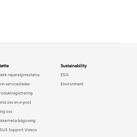
tøtte
Sustainability
jekk reparasjonsstatus
ESG
inn servicesteder
Environment
roduktregistrering
end oss en e-post
ing oss
ikkerhetsrådgivning
SUS Support Videos