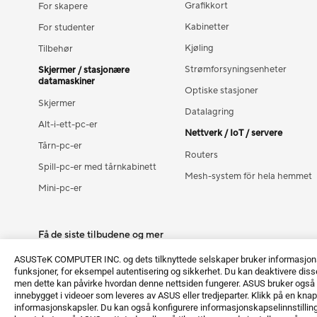
Grafikkort
For skapere
Kabinetter
For studenter
Kjøling
Tilbehør
Strømforsyningsenheter
Skjermer / stasjonære
datamaskiner
Optiske stasjoner
Skjermer
Datalagring
Alt-i-ett-pc-er
Nettverk / IoT / servere
Tårn-pc-er
Routers
Spill-pc-er med tårnkabinett
Mesh-system för hela hemmet
Mini-pc-er
Få de siste tilbudene og mer
Registrer deg
ASUSTeK COMPUTER INC. og dets tilknyttede selskaper bruker informasjonska
funksjoner, for eksempel autentisering og sikkerhet. Du kan deaktivere disse
men dette kan påvirke hvordan denne nettsiden fungerer. ASUS bruker også 
innebygget i videoer som leveres av ASUS eller tredjeparter. Klikk på en knap
informasjonskapsler. Du kan også konfigurere informasjonskapselinnstillinger