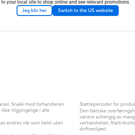
 to your local site to shop online and see relevant promotions.
Jeg blir her
Switch to the US website
varsel. Snakk med forhandleren
Støtteperioder for produk
ikke tilgjengelige i alle
Den faktiske overføringsha
variere avhengig av mange
an endres når som helst uten
vertsenheten, filattributt
driftsmiljøet.