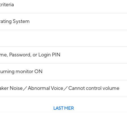
iteria
rating System
me, Password, or Login PIN
 turning monitor ON
eaker Noise／Abnormal Voice／Cannot control volume
LAST MER