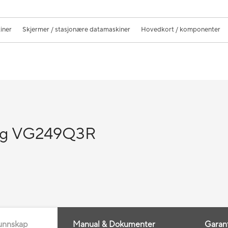
iner
Skjermer / stasjonære datamaskiner
Hovedkort / komponenter
ng VG249Q3R
unnskap
Manual & Dokumenter
Garan