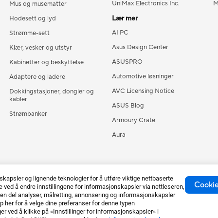
UniMax Electronics Inc.
M
Mus og musematter
Lær mer
Hodesett og lyd
AI PC
Strømme-sett
Asus Design Center
Klær, vesker og utstyr
ASUSPRO
Kabinetter og beskyttelse
Automotive løsninger
Adaptere og ladere
AVC Licensing Notice
Dokkingstasjoner, dongler og
kabler
ASUS Blog
Strømbanker
Armoury Crate
Aura
psler og lignende teknologier for å utføre viktige nettbaserte
Cookies
 ved å endre innstillingene for informasjonskapsler via nettleseren,
en del analyser, målretting, annonsering og informasjonskapsler
p her for å velge dine preferanser for denne typen
 ved å klikke på «Innstillinger for informasjonskapsler» i