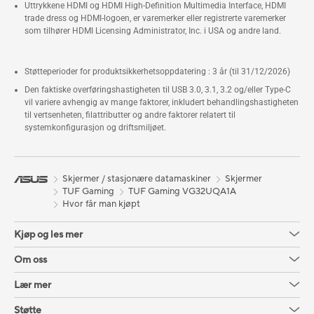
Uttrykkene HDMI og HDMI High-Definition Multimedia Interface, HDMI
trade dress og HDMI-logoen, er varemerker eller registrerte varemerker
som tilhører HDMI Licensing Administrator, Inc. i USA og andre land.
Støtteperioder for produktsikkerhetsoppdatering : 3 år (til 31/12/2026)
Den faktiske overføringshastigheten til USB 3.0, 3.1, 3.2 og/eller Type-C
vil variere avhengig av mange faktorer, inkludert behandlingshastigheten
til vertsenheten, filattributter og andre faktorer relatert til
systemkonfigurasjon og driftsmiljøet.
Skjermer / stasjonære datamaskiner
Skjermer
TUF Gaming
TUF Gaming VG32UQA1A
Hvor får man kjøpt
Kjøp og les mer
Om oss
Lær mer
Støtte