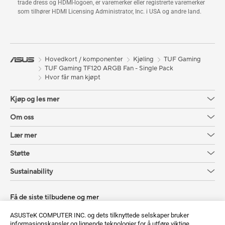
trade dress og HDMI-logoen, er varemerker eller registrerte varemerker
som tilhører HDMI Licensing Administrator, Inc. i USA og andre land.
Hovedkort / komponenter
Kjøling
TUF Gaming
TUF Gaming TF120 ARGB Fan - Single Pack
Hvor får man kjøpt
Kjøp og les mer
Om oss
Lær mer
Støtte
Sustainability
Få de siste tilbudene og mer
Registrer deg
ASUSTeK COMPUTER INC. og dets tilknyttede selskaper bruker
informasjonskapsler og lignende teknologier for å utføre viktige