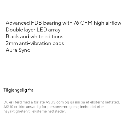
Advanced FDB bearing with 76 CFM high airflow
Double layer LED array
Black and white editions
2mm anti-vibration pads
Aura Sync
Tilgjengelig fra
Du er i ferd med å forlate ASUS.com og gå inn på et eksternt nettsted.
ASUS er ikke ansvarlig for personvernreglene, innholdet eller
nøyaktigheten til eksterne nettsteder.