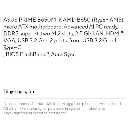
ASUS PRIME B650M-K AMD B650 (Ryzen AM5)
micro ATX motherboard, Advanced AI PC ready,
DDR5 support, two M.2 slots, 2.5 Gb LAN, HDMI™,
VGA, USB 3.2 Gen 2 ports, front USB 3.2 Gen 1
Type-C
®
, BIOS FlashBack™, Aura Sync
Tilgjengelig fra
Du er i ferd med å forlate ASUS.com og gå inn på et eksternt nettsted.
ASUS er ikke ansvarlig for personvernreglene, innholdet eller
nøyaktigheten til eksterne nettsteder.