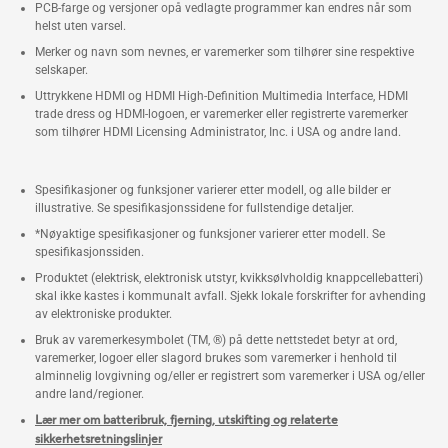
PCB-farge og versjoner opå vedlagte programmer kan endres når som
helst uten varsel.
Merker og navn som nevnes, er varemerker som tilhører sine respektive
selskaper.
Uttrykkene HDMI og HDMI High-Definition Multimedia Interface, HDMI
trade dress og HDMI-logoen, er varemerker eller registrerte varemerker
som tilhører HDMI Licensing Administrator, Inc. i USA og andre land.
Spesifikasjoner og funksjoner varierer etter modell, og alle bilder er
illustrative. Se spesifikasjonssidene for fullstendige detaljer.
*Nøyaktige spesifikasjoner og funksjoner varierer etter modell. Se
spesifikasjonssiden.
Produktet (elektrisk, elektronisk utstyr, kvikksølvholdig knappcellebatteri)
skal ikke kastes i kommunalt avfall. Sjekk lokale forskrifter for avhending
av elektroniske produkter.
Bruk av varemerkesymbolet (TM, ®) på dette nettstedet betyr at ord,
varemerker, logoer eller slagord brukes som varemerker i henhold til
alminnelig lovgivning og/eller er registrert som varemerker i USA og/eller
andre land/regioner.
Lær mer om batteribruk, fjerning, utskifting og relaterte
sikkerhetsretningslinjer