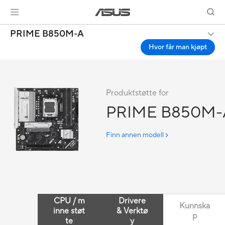
PRIME B850M-A
Hvor får man kjøpt
Produktstøtte for
PRIME B850M-
Finn annen modell
CPU / m
Drivere
Kunnska
inne støt
& Verktø
p
te
y