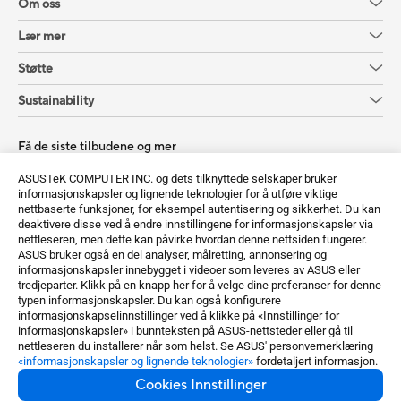
Om oss
Lær mer
Støtte
Sustainability
Få de siste tilbudene og mer
Registrer deg
ASUSTeK COMPUTER INC. og dets tilknyttede selskaper bruker
informasjonskapsler og lignende teknologier for å utføre viktige
nettbaserte funksjoner, for eksempel autentisering og sikkerhet. Du kan
deaktivere disse ved å endre innstillingene for informasjonskapsler via
nettleseren, men dette kan påvirke hvordan denne nettsiden fungerer.
ASUS bruker også en del analyser, målretting, annonsering og
informasjonskapsler innebygget i videoer som leveres av ASUS eller
tredjeparter. Klikk på en knapp her for å velge dine preferanser for denne
typen informasjonskapsler. Du kan også konfigurere
Norway / Norwegian
informasjonskapselinnstillinger ved å klikke på «Innstillinger for
informasjonskapsler» i bunnteksten på ASUS-nettsteder eller gå til
©ASUSTeK Computer Inc. Alle rettigheter forbeholdt.
nettleseren du installerer når som helst. Se ASUS' personvernerklæring
«informasjonskapsler og lignende teknologier»
fordetaljert informasjon.
Kunngjøring om bruksvilkår
Personvernspolicy
Cookies Innstillinger
Cookies Innstillinger