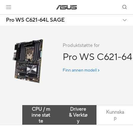
Pro WS C621-64L SAGE
Produktstøtte for
Pro WS C621-6
Finn annen modell
CPU / m
Drivere
Kunnska
inne støt
& Verktø
p
te
y