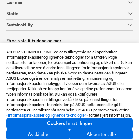
Lær mer
Støtte
Sustainability
Få de siste tilbudene og mer
Registrer deg
ASUSTeK COMPUTER INC. og dets tilknyttede selskaper bruker
informasjonskapsler og lignende teknologier for å utføre viktige
nettbaserte funksjoner, for eksempel autentisering og sikkerhet. Du kan
deaktivere disse ved å endre innstillingene for informasjonskapsler via
nettleseren, men dette kan påvirke hvordan denne nettsiden fungerer.
ASUS bruker også en del analyser, målretting, annonsering og
informasjonskapsler innebygget i videoer som leveres av ASUS eller
tredjeparter. Klikk på en knapp her for å velge dine preferanser for denne
typen informasjonskapsler. Du kan også konfigurere
Norway / Norwegian
informasjonskapselinnstillinger ved å klikke på «Innstillinger for
informasjonskapsler» i bunnteksten på ASUS-nettsteder eller gå til
©ASUSTeK Computer Inc. Alle rettigheter forbeholdt.
nettleseren du installerer når som helst. Se ASUS' personvernerklæring
«informasjonskapsler og lignende teknologier»
fordetaljert informasjon.
Kunngjøring om bruksvilkår
Personvernspolicy
Cookies Innstillinger
Cookies Innstillinger
Avslå alle
Aksepter alle