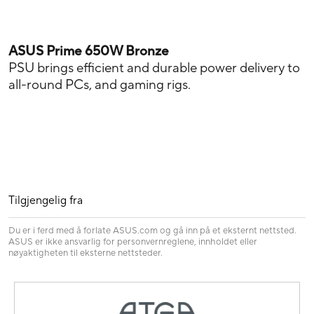
ASUS Prime 650W Bronze
PSU brings efficient and durable power delivery to
all-round PCs, and gaming rigs.
Tilgjengelig fra
Du er i ferd med å forlate ASUS.com og gå inn på et eksternt nettsted.
ASUS er ikke ansvarlig for personvernreglene, innholdet eller
nøyaktigheten til eksterne nettsteder.