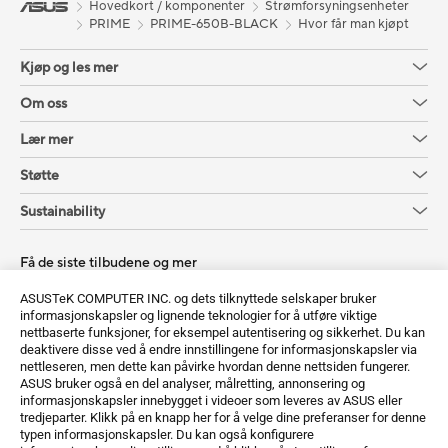
Hovedkort / komponenter
Strømforsyningsenheter
PRIME
PRIME-650B-BLACK
Hvor får man kjøpt
Kjøp og les mer
Om oss
Lær mer
Støtte
Sustainability
Få de siste tilbudene og mer
Registrer deg
ASUSTeK COMPUTER INC. og dets tilknyttede selskaper bruker
informasjonskapsler og lignende teknologier for å utføre viktige
nettbaserte funksjoner, for eksempel autentisering og sikkerhet. Du kan
deaktivere disse ved å endre innstillingene for informasjonskapsler via
nettleseren, men dette kan påvirke hvordan denne nettsiden fungerer.
ASUS bruker også en del analyser, målretting, annonsering og
informasjonskapsler innebygget i videoer som leveres av ASUS eller
tredjeparter. Klikk på en knapp her for å velge dine preferanser for denne
typen informasjonskapsler. Du kan også konfigurere
Norway / Norwegian