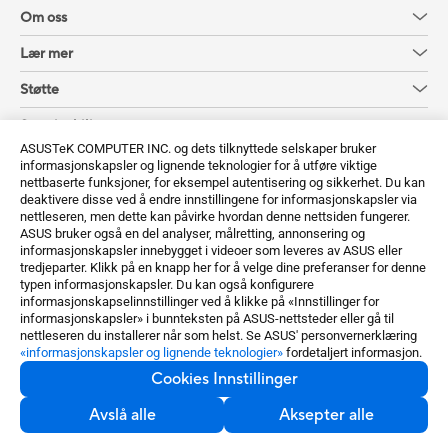
Om oss
Lær mer
Støtte
Sustainability
ASUSTeK COMPUTER INC. og dets tilknyttede selskaper bruker
informasjonskapsler og lignende teknologier for å utføre viktige
Få de siste tilbudene og mer
nettbaserte funksjoner, for eksempel autentisering og sikkerhet. Du kan
deaktivere disse ved å endre innstillingene for informasjonskapsler via
Registrer deg
nettleseren, men dette kan påvirke hvordan denne nettsiden fungerer.
ASUS bruker også en del analyser, målretting, annonsering og
informasjonskapsler innebygget i videoer som leveres av ASUS eller
tredjeparter. Klikk på en knapp her for å velge dine preferanser for denne
typen informasjonskapsler. Du kan også konfigurere
informasjonskapselinnstillinger ved å klikke på «Innstillinger for
informasjonskapsler» i bunnteksten på ASUS-nettsteder eller gå til
nettleseren du installerer når som helst. Se ASUS' personvernerklæring
«informasjonskapsler og lignende teknologier»
fordetaljert informasjon.
Norway / Norwegian
Cookies Innstillinger
©ASUSTeK Computer Inc. Alle rettigheter forbeholdt.
Avslå alle
Aksepter alle
Kunngjøring om bruksvilkår
Personvernspolicy
Cookies Innstillinger