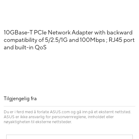
10GBase-T PCIe Network Adapter with backward
compatibility of 5/2.5/1G and 100Mbps ; RJ45 port
and built-in QoS
Tilgjengelig fra
Du er i ferd med å forlate ASUS.com og gå inn på et eksternt nettsted.
ASUS er ikke ansvarlig for personvernreglene, innholdet eller
nøyaktigheten til eksterne nettsteder.