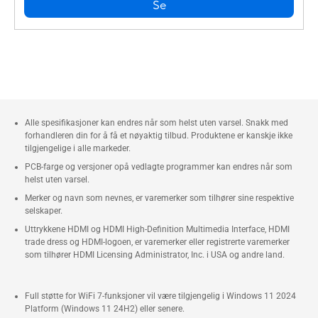
Se
Alle spesifikasjoner kan endres når som helst uten varsel. Snakk med
forhandleren din for å få et nøyaktig tilbud. Produktene er kanskje ikke
tilgjengelige i alle markeder.
PCB-farge og versjoner opå vedlagte programmer kan endres når som
helst uten varsel.
Merker og navn som nevnes, er varemerker som tilhører sine respektive
selskaper.
Uttrykkene HDMI og HDMI High-Definition Multimedia Interface, HDMI
trade dress og HDMI-logoen, er varemerker eller registrerte varemerker
som tilhører HDMI Licensing Administrator, Inc. i USA og andre land.
Full støtte for WiFi 7-funksjoner vil være tilgjengelig i Windows 11 2024
Platform (Windows 11 24H2) eller senere.