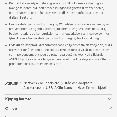
Den faktiske overføringshastigheten for USB vil variere avhengig av
mange faktorer, inkludert prosesseringshastigheten til vertsenheten,
filattributter og andre faktorer knyttet til systemkonfigurasjonen og
driftsmiljøet ditt.
Faktisk datagjennomstrømning og WiFi-dekning vil variere avhengig av
nettverksforhold og miljøfaktorer, inkludert mengden nettverkstrafikk,
byggemateriale og konstruksjon samt nettverksbelastning, noe som kan
føre til lavere faktisk datagjennomstrømning og trådløs dekning.
Hvis du bruker produktet sammen med en tjeneste fra en tredjepart, er du
ansvarlig for å overholde tredjepartsleverandørens vilkår og betingelser
samt personvernpolicy, og du påtar deg også risikoen ved slik bruk.
ASUS tilbyr ikke støtte eller garanterer kontinuerlig integrasjonsstøtte for
produkter som ikke er en del av ASUS.
Nettverk / IoT / servere
Trådløse adaptere
Alle seriene
USB-AX56 Nano
Hvor får man kjøpt
Kjøp og les mer
Om oss