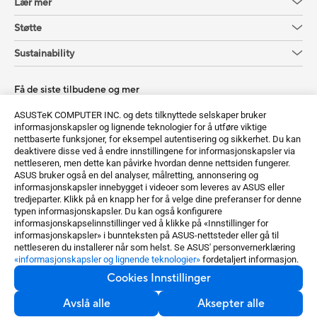
Lær mer
Støtte
Sustainability
Få de siste tilbudene og mer
Registrer deg
ASUSTeK COMPUTER INC. og dets tilknyttede selskaper bruker
informasjonskapsler og lignende teknologier for å utføre viktige
nettbaserte funksjoner, for eksempel autentisering og sikkerhet. Du kan
deaktivere disse ved å endre innstillingene for informasjonskapsler via
nettleseren, men dette kan påvirke hvordan denne nettsiden fungerer.
ASUS bruker også en del analyser, målretting, annonsering og
informasjonskapsler innebygget i videoer som leveres av ASUS eller
tredjeparter. Klikk på en knapp her for å velge dine preferanser for denne
typen informasjonskapsler. Du kan også konfigurere
Norway / Norwegian
informasjonskapselinnstillinger ved å klikke på «Innstillinger for
informasjonskapsler» i bunnteksten på ASUS-nettsteder eller gå til
©ASUSTeK Computer Inc. Alle rettigheter forbeholdt.
nettleseren du installerer når som helst. Se ASUS' personvernerklæring
«informasjonskapsler og lignende teknologier»
fordetaljert informasjon.
Kunngjøring om bruksvilkår
Personvernspolicy
Cookies Innstillinger
Cookies Innstillinger
Avslå alle
Aksepter alle