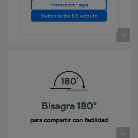
Permanecer aquí
Audio sin distorsión y con un
Switch to the US website
volumen un 350 % más alto
Bisagra 180
°
para compartir con facilidad