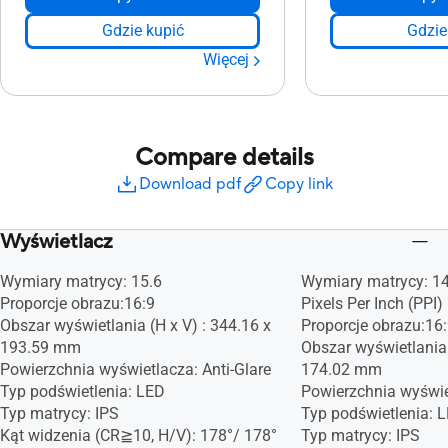
Gdzie kupić
Gdzie
Więcej
Compare details
Download pdf
Copy link
Wyświetlacz
Wymiary matrycy: 15.6
Wymiary matrycy: 1
Proporcje obrazu:16:9
Pixels Per Inch (PPI)
Obszar wyświetlania (H x V) : 344.16 x
Proporcje obrazu:16
193.59 mm
Obszar wyświetlania 
Powierzchnia wyświetlacza: Anti-Glare
174.02 mm
Typ podświetlenia: LED
Powierzchnia wyświet
Typ matrycy: IPS
Typ podświetlenia: 
Kąt widzenia (CR≧10, H/V): 178°/ 178°
Typ matrycy: IPS