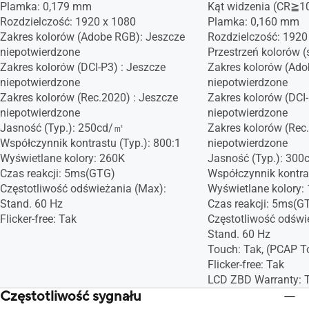
Plamka: 0,179 mm
Kąt widzenia (CR≧10
Rozdzielczość: 1920 x 1080
Plamka: 0,160 mm
Zakres kolorów (Adobe RGB): Jeszcze
Rozdzielczość: 1920
niepotwierdzone
Przestrzeń kolorów 
Zakres kolorów (DCI-P3) : Jeszcze
Zakres kolorów (Ado
niepotwierdzone
niepotwierdzone
Zakres kolorów (Rec.2020) : Jeszcze
Zakres kolorów (DCI-
niepotwierdzone
niepotwierdzone
Jasność (Typ.): 250cd/㎡
Zakres kolorów (Rec
Współczynnik kontrastu (Typ.): 800:1
niepotwierdzone
Wyświetlane kolory: 260K
Jasność (Typ.): 30
Czas reakcji: 5ms(GTG)
Współczynnik kontras
Częstotliwość odświeżania (Max):
Wyświetlane kolory:
Stand. 60 Hz
Czas reakcji: 5ms(G
Flicker-free: Tak
Częstotliwość odświ
Stand. 60 Hz
Touch: Tak, (PCAP T
Flicker-free: Tak
LCD ZBD Warranty: T
Częstotliwość sygnału