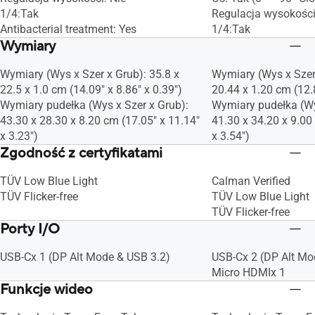
1/4:Tak
Regulacja wysokości
Antibacterial treatment: Yes
1/4:Tak
Wymiary
Wymiary (Wys x Szer x Grub): 35.8 x
Wymiary (Wys x Szer 
22.5 x 1.0 cm (14.09" x 8.86" x 0.39")
20.44 x 1.20 cm (12.8
Wymiary pudełka (Wys x Szer x Grub):
Wymiary pudełka (Wy
43.30 x 28.30 x 8.20 cm (17.05" x 11.14"
41.30 x 34.20 x 9.00
x 3.23")
x 3.54")
Zgodność z certyfikatami
TÜV Low Blue Light
Calman Verified
TÜV Flicker-free
TÜV Low Blue Light
TÜV Flicker-free
Porty I/O
USB-Cx 1 (DP Alt Mode & USB 3.2)
USB-Cx 2 (DP Alt Mo
Micro HDMIx 1
Funkcje wideo