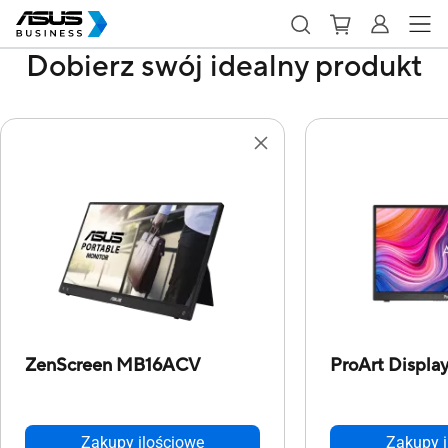
Dobierz swój idealny produkt
ZenScreen MB16ACV
ProArt Displ
Zakupy ilościowe
Zakupy i