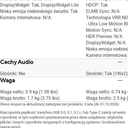
DisplayWidget: Tak, DisplayWidget Lite
HDCP: Tak
Niska emisja niebieskiego światła: Tak
ELMB Sync: N/A
Kamera internetowa: N/A
Technologia VRR:ND
- Ultra Low Motion Bl
Motion Sync: N/A
HDR Preview: N/A
DisplayWidget: N/A
Niska emisja niebies
Kamera internetowa
Cechy Audio
Głośniki: Nie
Głośniki: Tak (1Wx2)
Waga
Waga netto: 0.9 kg (1.98 lbs)
Waga netto: 0.74 kg 
Waga brutto: 1.7 kg (3.75 lbs)
Waga brutto: 2.5 kg (
Okres wsparcia aktualizacji zabezpieczeń produktu: 3 lata (do 31.12.2026)
Rzeczywista prędkość transferu USB 3.0, 3.1, 3.2 i / lub Type-C zależy od wielu
czynników, w tym szybkości przetwarzania przez dane urządzenie, atrybutów
plików i innych czynników związanych z konfiguracją systemu i środowiskiem
operacyjnym.