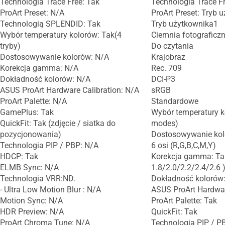
Technologia Trace Free: Tak
Technologia Trace Fr
ProArt Preset: N/A
ProArt Preset: Tryb 
Technologią SPLENDID: Tak
Tryb użytkownika1
Wybór temperatury kolorów: Tak(4
Ciemnia fotograficz
tryby)
Do czytania
Dostosowywanie kolorów: N/A
Krajobraz
Korekcja gamma: N/A
Rec. 709
Dokładność kolorów: N/A
DCI-P3
ASUS ProArt Hardware Calibration: N/A
sRGB
ProArt Palette: N/A
Standardowe
GamePlus: Tak
Wybór temperatury k
QuickFit: Tak (zdjęcie / siatka do
modes)
pozycjonowania)
Dostosowywanie kol
Technologia PIP / PBP: N/A
6 osi (R,G,B,C,M,Y)
HDCP: Tak
Korekcja gamma: T
ELMB Sync: N/A
1.8/2.0/2.2/2.4/2.6 
Technologia VRR:ND.
Dokładność kolorów
- Ultra Low Motion Blur : N/A
ASUS ProArt Hardwar
Motion Sync: N/A
ProArt Palette: Tak
HDR Preview: N/A
QuickFit: Tak
ProArt Chroma Tune: N/A
Technologia PIP / P