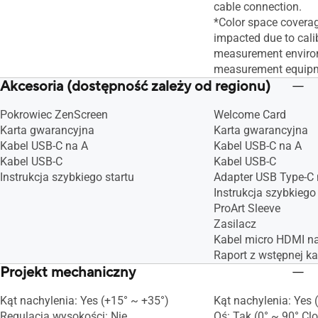
cable connection.
*Color space covera
impacted due to calib
measurement enviro
measurement equip
Akcesoria (dostępność zależy od regionu)
Pokrowiec ZenScreen
Welcome Card
Karta gwarancyjna
Karta gwarancyjna
Kabel USB-C na A
Kabel USB-C na A
Kabel USB-C
Kabel USB-C
Instrukcja szybkiego startu
Adapter USB Type-C 
Instrukcja szybkiego 
ProArt Sleeve
Zasilacz
Kabel micro HDMI n
Raport z wstępnej ka
Projekt mechaniczny
Kąt nachylenia: Yes (+15° ~ +35°)
Kąt nachylenia: Yes 
Regulacja wysokości: Nie
Oś: Tak (0° ~ 90° Cl