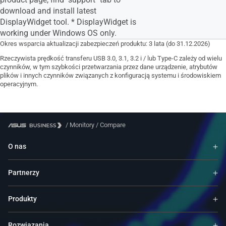
download and install latest
DisplayWidget tool. * DisplayWidget is
working under Windows OS only.
Okres wsparcia aktualizacji zabezpieczeń produktu: 3 lata (do 31.12.2026)
Rzeczywista prędkość transferu USB 3.0, 3.1, 3.2 i / lub Type-C zależy od wielu
czynników, w tym szybkości przetwarzania przez dane urządzenie, atrybutów
plików i innych czynników związanych z konfiguracją systemu i środowiskiem
operacyjnym.
/
Monitory
/
Compare
O nas
Partnerzy
Produkty
Rozwiązania