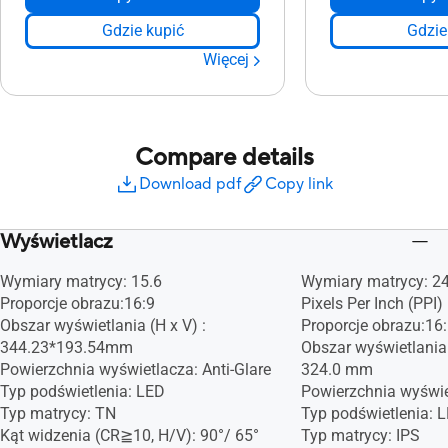
Gdzie kupić
Gdzie
Więcej
Compare details
Download pdf
Copy link
Wyświetlacz
Wymiary matrycy: 15.6
Wymiary matrycy: 24
Proporcje obrazu:16:9
Pixels Per Inch (PPI) 
Obszar wyświetlania (H x V) :
Proporcje obrazu:16
344.23*193.54mm
Obszar wyświetlania 
Powierzchnia wyświetlacza: Anti-Glare
324.0 mm
Typ podświetlenia: LED
Powierzchnia wyświet
Typ matrycy: TN
Typ podświetlenia: 
Kąt widzenia (CR≧10, H/V): 90°/ 65°
Typ matrycy: IPS