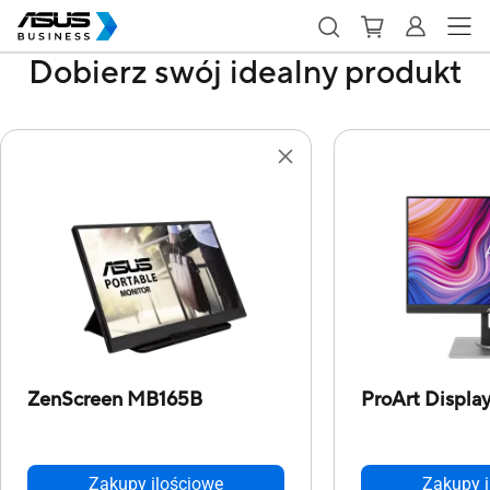
Dobierz swój idealny produkt
ZenScreen MB165B
ProArt Displ
Zakupy ilościowe
Zakupy i