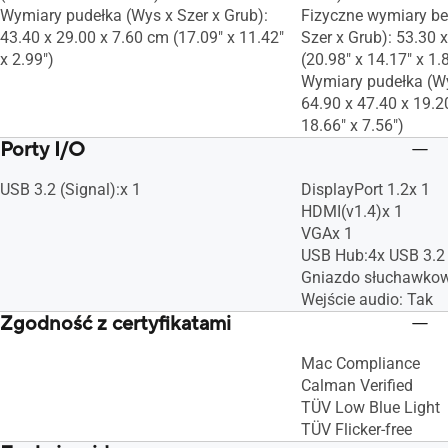
Wymiary pudełka (Wys x Szer x Grub):
Fizyczne wymiary b
43.40 x 29.00 x 7.60 cm (17.09" x 11.42"
Szer x Grub): 53.30 
x 2.99")
(20.98" x 14.17" x 1.
Wymiary pudełka (Wy
64.90 x 47.40 x 19.2
18.66" x 7.56")
Porty I/O
USB 3.2 (Signal):x 1
DisplayPort 1.2x 1
HDMI(v1.4)x 1
VGAx 1
USB Hub:4x USB 3.2
Gniazdo słuchawkow
Wejście audio: Tak
Zgodność z certyfikatami
Mac Compliance
Calman Verified
TÜV Low Blue Light
TÜV Flicker-free