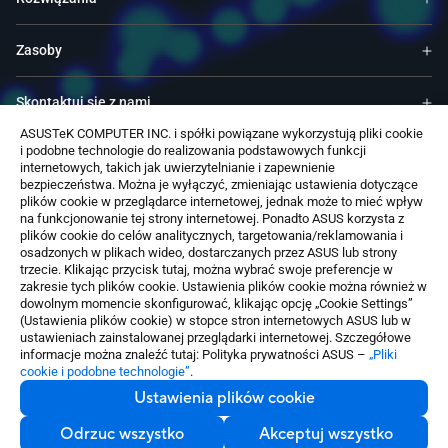
Zasoby
Skontaktuj się z nami
ASUSTeK COMPUTER INC. i spółki powiązane wykorzystują pliki cookie
i podobne technologie do realizowania podstawowych funkcji
Usługi & Programy
internetowych, takich jak uwierzytelnianie i zapewnienie
bezpieczeństwa. Można je wyłączyć, zmieniając ustawienia dotyczące
plików cookie w przeglądarce internetowej, jednak może to mieć wpływ
Wsparcie techniczne
na funkcjonowanie tej strony internetowej. Ponadto ASUS korzysta z
plików cookie do celów analitycznych, targetowania/reklamowania i
osadzonych w plikach wideo, dostarczanych przez ASUS lub strony
Oprogramowanie
trzecie. Klikając przycisk tutaj, można wybrać swoje preferencje w
zakresie tych plików cookie. Ustawienia plików cookie można również w
dowolnym momencie skonfigurować, klikając opcję „Cookie Settings”
(Ustawienia plików cookie) w stopce stron internetowych ASUS lub w
ustawieniach zainstalowanej przeglądarki internetowej. Szczegółowe
informacje można znaleźć tutaj: Polityka prywatności ASUS –
„Pliki
cookie i podobne technologie”
.
Poland / Polski
Ustawienia plików cookie
©ASUSTeK Computer Inc. Wszelkie prawa zastrzeżone.
Informacja o Warunkach Uzytkowania
Odrzuc wszystko
Polityka prywatności
Akceptuj wszystko
Skontaktuj się z nami
Ustawienia plików cookie