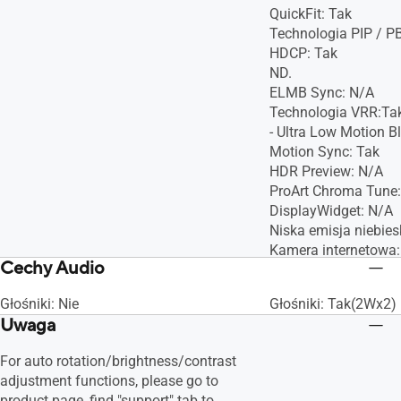
QuickFit: Tak
Technologia PIP / P
HDCP: Tak
ND.
ELMB Sync: N/A
Technologia VRR:Tak
- Ultra Low Motion Bl
Motion Sync: Tak
HDR Preview: N/A
ProArt Chroma Tune:
DisplayWidget: N/A
Niska emisja niebies
Kamera internetowa
Cechy Audio
Głośniki: Nie
Głośniki: Tak(2Wx2)
Uwaga
For auto rotation/brightness/contrast
adjustment functions, please go to
product page, find "support" tab to