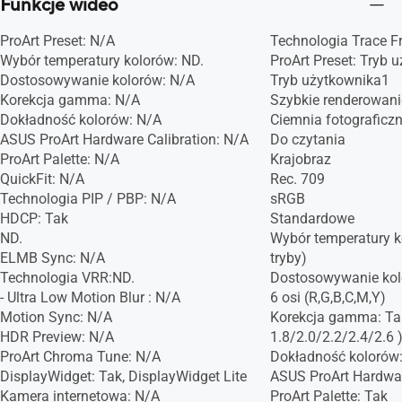
Funkcje wideo
ProArt Preset: N/A
Technologia Trace Fr
Wybór temperatury kolorów: ND.
ProArt Preset: Tryb 
Dostosowywanie kolorów: N/A
Tryb użytkownika1
Korekcja gamma: N/A
Szybkie renderowani
Dokładność kolorów: N/A
Ciemnia fotograficz
ASUS ProArt Hardware Calibration: N/A
Do czytania
ProArt Palette: N/A
Krajobraz
QuickFit: N/A
Rec. 709
Technologia PIP / PBP: N/A
sRGB
HDCP: Tak
Standardowe
ND.
Wybór temperatury k
ELMB Sync: N/A
tryby)
Technologia VRR:ND.
Dostosowywanie kol
- Ultra Low Motion Blur : N/A
6 osi (R,G,B,C,M,Y)
Motion Sync: N/A
Korekcja gamma: T
HDR Preview: N/A
1.8/2.0/2.2/2.4/2.6 
ProArt Chroma Tune: N/A
Dokładność kolorów
DisplayWidget: Tak, DisplayWidget Lite
ASUS ProArt Hardwar
Kamera internetowa: N/A
ProArt Palette: Tak