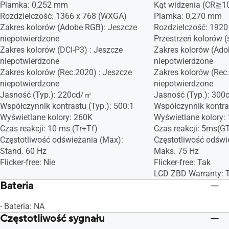
Plamka: 0,252 mm
Kąt widzenia (CR≧10
Rozdzielczość: 1366 x 768 (WXGA)
Plamka: 0,270 mm
Zakres kolorów (Adobe RGB): Jeszcze
Rozdzielczość: 1920
niepotwierdzone
Przestrzeń kolorów 
Zakres kolorów (DCI-P3) : Jeszcze
Zakres kolorów (Ado
niepotwierdzone
niepotwierdzone
Zakres kolorów (Rec.2020) : Jeszcze
Zakres kolorów (Rec
niepotwierdzone
niepotwierdzone
Jasność (Typ.): 220cd/㎡
Jasność (Typ.): 30
Współczynnik kontrastu (Typ.): 500:1
Współczynnik kontras
Wyświetlane kolory: 260K
Wyświetlane kolory:
Czas reakcji: 10 ms (Tr+Tf)
Czas reakcji: 5ms(G
Częstotliwość odświeżania (Max):
Częstotliwość odświ
Stand. 60 Hz
Maks. 75 Hz
Flicker-free: Nie
Flicker-free: Tak
LCD ZBD Warranty: T
Bateria
- Bateria: NA
Częstotliwość sygnału