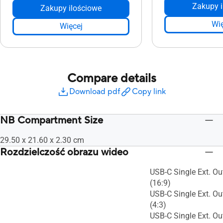
Zakupy i
Zakupy ilościowe
Wię
Więcej
Compare details
Download pdf
Copy link
NB Compartment Size
29.50 x 21.60 x 2.30 cm
Rozdzielczość obrazu wideo
USB-C Single Ext. O
(16:9)
USB-C Single Ext. O
(4:3)
USB-C Single Ext. Ou