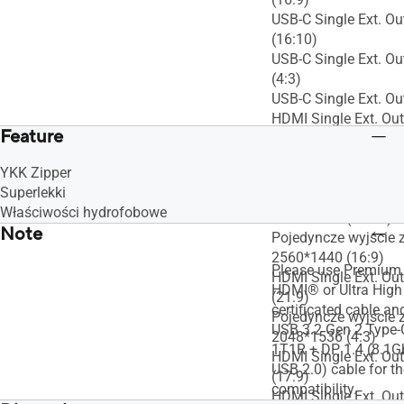
USB-C Single Ext. O
(16:10)
USB-C Single Ext. O
(4:3)
USB-C Single Ext. Ou
HDMI Single Ext. Ou
Feature
(4:3)
Pojedyncze wyjście 
YKK Zipper
2560*2048 (5:4)
Superlekki
Pojedyncze wyjście 
Właściwości hydrofobowe
2560*1600 (16:10)
Note
Pojedyncze wyjście 
2560*1440 (16:9)
Please use Premium
HDMI Single Ext. Ou
HDMI® or Ultra Hig
(21:9)
certificated cable an
Pojedyncze wyjście 
USB 3.2 Gen 2 Type-
2048*1536 (4:3)
1T1R + DP 1.4 (8.1Gb
HDMI Single Ext. Ou
USB 2.0) cable for th
(17:9)
compatibility.
HDMI Single Ext. Out