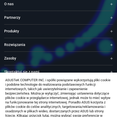
O nas
Partnerzy
Produkty
Rozwiązania
Zasoby
Skontaktuj się z nami
ASUSTeK COMPUTER INC. i spółki powiązane wykorzystują pliki cookie
i podobne technologie do realizowania podstawowych funkcji
Usługi & Programy
internetowych, takich jak uwierzytelnianie i zapewnienie
bezpieczeństwa. Można je wyłączyć, zmieniając ustawienia dotyczące
plików cookie w przeglądarce internetowej, jednak może to mieć wpływ
Wsparcie techniczne
na funkcjonowanie tej strony internetowej. Ponadto ASUS korzysta z
plików cookie do celów analitycznych, targetowania/reklamowania i
osadzonych w plikach wideo, dostarczanych przez ASUS lub strony
Oprogramowanie
trzecie. Klikając przycisk tutaj, można wybrać swoje preferencje w