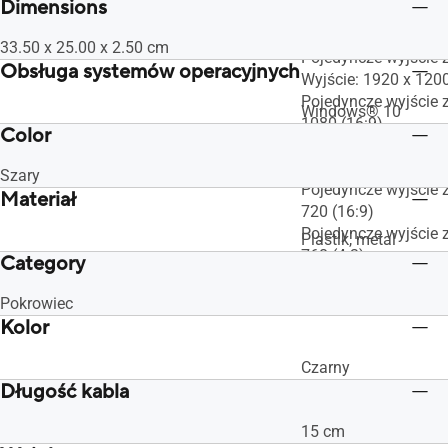
Dimensions
Pojedyncze wyjście 
x 2160 (16:9)
33.50 x 25.00 x 2.50 cm
Pojedyncze wyjście
Obsługa systemów operacyjnych
Wyjście: 1920 x 1200
Pojedyncze wyjście 
Windows® 10
1080 (16:9)
Color
Pojedyncze wyjście 
800 (16:10)
Szary
Pojedyncze wyjście 
Materiał
720 (16:9)
Pojedyncze wyjście 
Plastik, metal
768 (4:3)
Category
Pojedyncze wyjście 
600 (4:3)
Pokrowiec
Kolor
Czarny
Długość kabla
15 cm