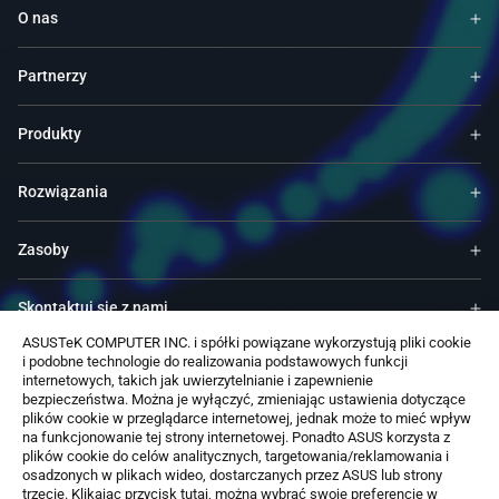
O nas
Partnerzy
Produkty
Rozwiązania
Zasoby
Skontaktuj się z nami
ASUSTeK COMPUTER INC. i spółki powiązane wykorzystują pliki cookie
i podobne technologie do realizowania podstawowych funkcji
Usługi & Programy
internetowych, takich jak uwierzytelnianie i zapewnienie
bezpieczeństwa. Można je wyłączyć, zmieniając ustawienia dotyczące
plików cookie w przeglądarce internetowej, jednak może to mieć wpływ
Wsparcie techniczne
na funkcjonowanie tej strony internetowej. Ponadto ASUS korzysta z
plików cookie do celów analitycznych, targetowania/reklamowania i
osadzonych w plikach wideo, dostarczanych przez ASUS lub strony
Oprogramowanie
trzecie. Klikając przycisk tutaj, można wybrać swoje preferencje w