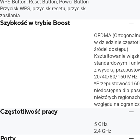
WPS Button, Reset Button, Power Button
Przycisk WPS, przycisk resetu, przycisk
zasilania
Szybkość w trybie Boost
OFDMA (Ortogonalne 
w dziedzinie częstotl
źródeł dostępu)
Kształtowanie wiązki
standardowym i uni
z wysoką przepusto
20/40/80/160 MHz
*Przepustowość 16
niedostępna dla pa
niektórych regionach
względu na ogranicz
Częstotliwość pracy
5 GHz
2,4 GHz
Porty