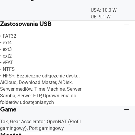
konfiguracji, Narzędzia diagnostyczne,
konfiguracji, Narzęd
USA: 10,0 W
System feedbacku, Dziennik systemowy,
System feedbacku, D
UE: 9,1 W
Powiadomienia o podłączeniu nowego
Powiadomienia o po
Zastosowania USB
urządzenia, Zabezpieczenie Captcha
urządzenia, Zabezpi
podczas logowania, Diagnozowanie
podczas logowania,
• FAT32
połączenia, Automatyczne aktualizacje
połączenia, Automat
• ext4
oprogramowania firmware
oprogramowania fir
• ext3
• ext2
• vFAT
• NTFS
• HFS+, Bezpieczne odłączenie dysku,
AiCloud, Download Master, AiDisk,
Serwer mediów, Time Machine, Serwer
Samba, Serwer FTP, Uprawnienia do
folderów udostępnianych
Game
Tak, Gear Accelerator, OpenNAT (Profil
gamingowy), Port gamingowy