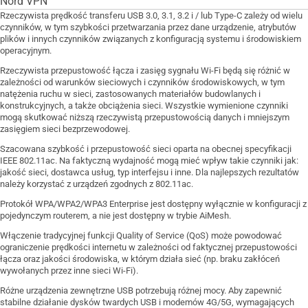
Nord VPN
Rzeczywista prędkość transferu USB 3.0, 3.1, 3.2 i / lub Type-C zależy od wielu
czynników, w tym szybkości przetwarzania przez dane urządzenie, atrybutów
plików i innych czynników związanych z konfiguracją systemu i środowiskiem
operacyjnym.
Rzeczywista przepustowość łącza i zasięg sygnału Wi-Fi będą się różnić w
zależności od warunków sieciowych i czynników środowiskowych, w tym
natężenia ruchu w sieci, zastosowanych materiałów budowlanych i
konstrukcyjnych, a także obciążenia sieci. Wszystkie wymienione czynniki
mogą skutkować niższą rzeczywistą przepustowością danych i mniejszym
zasięgiem sieci bezprzewodowej.
Szacowana szybkość i przepustowość sieci oparta na obecnej specyfikacji
IEEE 802.11ac. Na faktyczną wydajność mogą mieć wpływ takie czynniki jak:
jakość sieci, dostawca usług, typ interfejsu i inne. Dla najlepszych rezultatów
należy korzystać z urządzeń zgodnych z 802.11ac.
Protokół WPA/WPA2/WPA3 Enterprise jest dostępny wyłącznie w konfiguracji z
pojedynczym routerem, a nie jest dostępny w trybie AiMesh.
Włączenie tradycyjnej funkcji Quality of Service (QoS) może powodować
ograniczenie prędkości internetu w zależności od faktycznej przepustowości
łącza oraz jakości środowiska, w którym działa sieć (np. braku zakłóceń
wywołanych przez inne sieci Wi-Fi).
Różne urządzenia zewnętrzne USB potrzebują różnej mocy. Aby zapewnić
stabilne działanie dysków twardych USB i modemów 4G/5G, wymagających