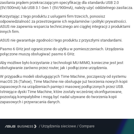
zasilania prądem przekraczającym specyfikację dla standardu USB 2.0
(5V/500mA) lub USB 3.1 Gen 1 (5V/900mA), należy użyć oddzielnego zasilacza.
Korzystając z tego produktu z usługami firm trzecich, ponosisz
odpowiedzialność za przestrzeganie ich regulaminów i polityki prywatności.
ASUS nie zapewnia wsparcia technicznego ani ciągłej integracji z produktami
innych firm.
ASUS nie gwarantuje zgodności tego produktu z przyszłymi standardami.
Pasmo 6 GHz jest ograniczone do użytku w pomieszczeniach. Urządzenia
połączone muszą obsługiwać pasmo 6 GHz.
Aby możliwe było korzystanie z technologii MU-MIMO, konieczne jest jest
obsługiwanie zarówno przez router, jak i podłączone urządzenia.
W przypadku modeli obsługujących Time Machine, począwszy od systemu
macOS 26 (Tahoe), Time Machine nie obsługuje już tworzenia nowych kopii
zapasowych na urządzeniach pamięci masowej podłączonych przez USB.
Istniejące dyski Time Machine, które zostały wcześniej skonfigurowane,
pozostają kompatybilne i mogą być nadal używane do tworzenia kopii
zapasowych i przywracania danych.
/
Urządzenia sieciowe
/
Compare