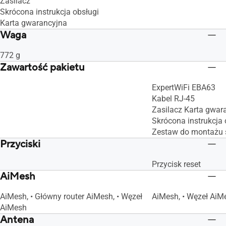
Zasilacz
Skrócona instrukcja obsługi
Karta gwarancyjna
Waga
772 g
Zawartość pakietu
ExpertWiFi EBA63
Kabel RJ-45
Zasilacz Karta gwar
Skrócona instrukcja 
Zestaw do montażu 
Przyciski
Przycisk reset
AiMesh
AiMesh, • Główny router AiMesh, • Węzeł
AiMesh, • Węzeł AiM
AiMesh
Antena