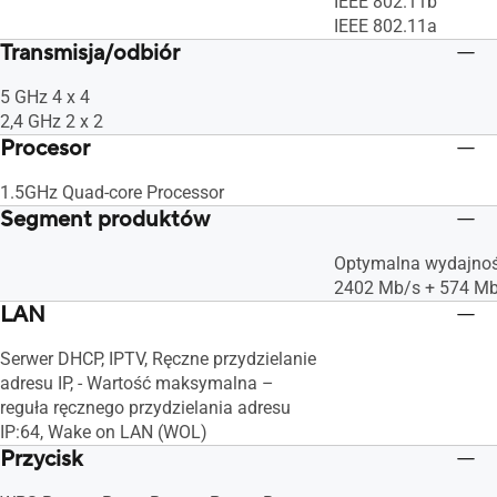
IEEE 802.11b
IEEE 802.11a
Transmisja/odbiór
5 GHz 4 x 4
2,4 GHz 2 x 2
Procesor
1.5GHz Quad-core Processor
Segment produktów
Optymalna wydajno
2402 Mb/s + 574 M
LAN
Serwer DHCP, IPTV, Ręczne przydzielanie
adresu IP, - Wartość maksymalna –
reguła ręcznego przydzielania adresu
IP:64, Wake on LAN (WOL)
Przycisk