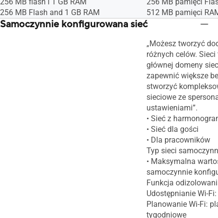
256 MB flash i 1 GB RAM
256 MB pamięci Fla
256 MB Flash and 1 GB RAM
512 MB pamięci RA
Samoczynnie konfigurowana sieć
„Możesz tworzyć dod
różnych celów. Sieci
głównej domeny siec
zapewnić większe be
stworzyć komplekso
sieciowe ze sperson
ustawieniami”.
• Sieć z harmonogr
• Sieć dla gości
• Dla pracowników
Typ sieci samoczynn
• Maksymalna wartoś
samoczynnie konfig
Funkcja odizolowani
Udostępnianie Wi-Fi:
Planowanie Wi-Fi: p
tygodniowe