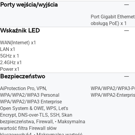
Porty wejścia/wyjścia
Port Gigabit Etherne
obsługą PoE) x 1
Wskaźnik LED
WAN(Internet) x1
LAN x1
5GHz x 1
2.4GHz x1
Power x1
Bezpieczeństwo
AiProtection Pro, VPN,
WPA/WPA2/WPA3-Pe
WPA/WPA2/WPA3 Personal
WPA/WPA2-Enterpris
WPA/WPA2/WPA3 Enterprise
Open System & OWE, WPS, Let's
Encrypt, DNS-over-TLS, SSH, Skan
bezpieczeństwa, Firewall, • Maksymalna
wartość filtra Firewall słów
kluczowych:64, • Maksymalna wartość