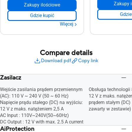
Zakupy i
Zakupy ilościowe
Gdzie
Gdzie kupić
Więcej
Compare details
Download pdf
Copy link
Zasilacz
Wejście zasilania prądem przemiennym
Obsługa technologii
(AC): 110 V ~ 240 V (50 ~ 60 Hz)
12 V z maks. natężen
Napięcie prądu stałego (DC) na wyjściu:
prądem stałym (DC) (
12 V z maks. natężeniem 2,5 A
zawarty w zestawie)
AC Input : 110V~240V(50~60Hz)
DC Output : 12 V with max. 2.5 A current
AiProtection