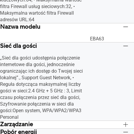
filtra Firewall usług sieciowych:32, •
Maksymalna wartość filtra Firewall
adresów URL:64
Nazwa modelu
EBA63
Sieć dla gości
„Sieć dla gości udostępnia połączenie
internetowe dla gości, jednocześnie
ograniczając ich dostęp do Twojej sieci
lokalnej”., Support Guest Network, •
Reguła dotycząca maksymalnej liczby
gości w sieci:2.4 GHz + 5 GHz : 3, Limit
czasu połączenia przez sieć dla gości,
Szyfrowanie połączenia w sieci dla
gości:Open system, WPA/WPA2/WPA3
Personal
Zarządzanie
Pobór energii
Funkcja kopii zapasowej i przywrócenia
Funkcja kopii zapas