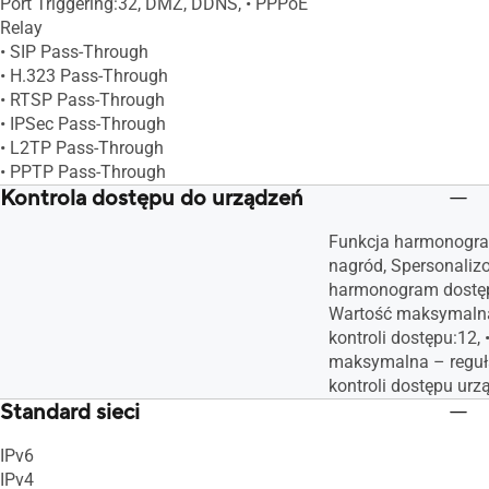
Port Triggering:32, DMZ, DDNS, • PPPoE
Relay
• SIP Pass-Through
• H.323 Pass-Through
• RTSP Pass-Through
• IPSec Pass-Through
• L2TP Pass-Through
• PPTP Pass-Through
Kontrola dostępu do urządzeń
Funkcja harmonogra
nagród, Spersonali
harmonogram dostępu
Wartość maksymalna 
kontroli dostępu:12, 
maksymalna – reguła 
kontroli dostępu urz
Standard sieci
IPv6
IPv4