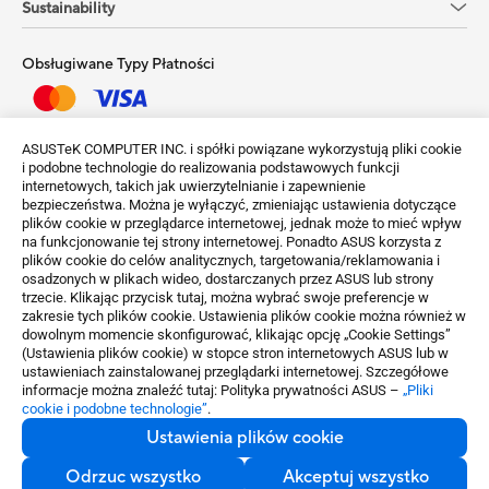
Sustainability
Obsługiwane Typy Płatności
Uzyskaj najnowsze oferty i więcej
ASUSTeK COMPUTER INC. i spółki powiązane wykorzystują pliki cookie
i podobne technologie do realizowania podstawowych funkcji
Sign up
internetowych, takich jak uwierzytelnianie i zapewnienie
bezpieczeństwa. Można je wyłączyć, zmieniając ustawienia dotyczące
plików cookie w przeglądarce internetowej, jednak może to mieć wpływ
na funkcjonowanie tej strony internetowej. Ponadto ASUS korzysta z
plików cookie do celów analitycznych, targetowania/reklamowania i
osadzonych w plikach wideo, dostarczanych przez ASUS lub strony
trzecie. Klikając przycisk tutaj, można wybrać swoje preferencje w
zakresie tych plików cookie. Ustawienia plików cookie można również w
dowolnym momencie skonfigurować, klikając opcję „Cookie Settings”
Poland / Polski
(Ustawienia plików cookie) w stopce stron internetowych ASUS lub w
ustawieniach zainstalowanej przeglądarki internetowej. Szczegółowe
©ASUSTeK Computer Inc. Wszelkie prawa zastrzeżone.
informacje można znaleźć tutaj: Polityka prywatności ASUS –
„Pliki
cookie i podobne technologie”
.
Informacja o Warunkach Uzytkowania
Polityka prywatności
Ustawienia plików cookie
Ustawienia plików cookie
Odrzuc wszystko
Akceptuj wszystko