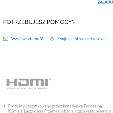
ZAŁADU
POTRZEBUJESZ POMOCY?
Wyślij wiadomość
Znajdź centrum serwisowe
Produkty certyfikowane przez kanadyjską Federalną
Komisję Łączności i Przemysłu będą rozpowszechniane w