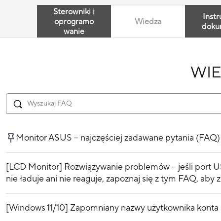
Sterowniki i
Instr
oprogramo
Wiedza
doku
wanie
WI
Monitor ASUS – najczęściej zadawane pytania (FAQ)
[LCD Monitor] Rozwiązywanie problemów – jeśli port U
nie ładuje ani nie reaguje, zapoznaj się z tym FAQ, aby 
[Windows 11/10] Zapomniany nazwy użytkownika konta M