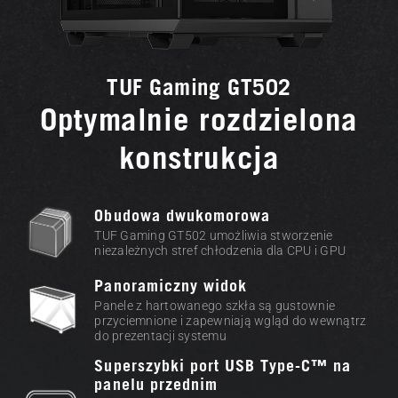
TUF Gaming GT502
Optymalnie rozdzielona
konstrukcja
Obudowa dwukomorowa
TUF Gaming GT502 umożliwia stworzenie
niezależnych stref chłodzenia dla CPU i GPU
Panoramiczny widok
Panele z hartowanego szkła są gustownie
przyciemnione i zapewniają wgląd do wewnątrz
do prezentacji systemu
Superszybki port USB Type-C™ na
panelu przednim