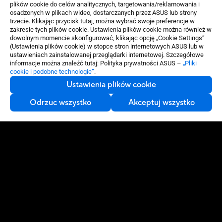
plików cookie do celów analitycznych, targetowania/reklamowania i
osadzonych w plikach wideo, dostarczanych przez ASUS lub strony
trzecie. Klikając przycisk tutaj, można wybrać swoje preferencje w
zakresie tych plików cookie. Ustawienia plików cookie można również w
dowolnym momencie skonfigurować, klikając opcję „Cookie Settings”
(Ustawienia plików cookie) w stopce stron internetowych ASUS lub w
ustawieniach zainstalowanej przeglądarki internetowej. Szczegółowe
informacje można znaleźć tutaj: Polityka prywatności ASUS –
„Pliki
cookie i podobne technologie”
.
Ustawienia plików cookie
Odrzuc wszystko
Akceptuj wszystko