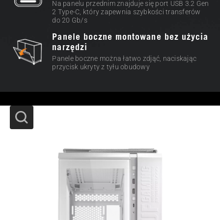
Na panelu przednim znajduje się port USB 3.2 Gen
2 Type-C, który zapewnia szybkości transferów
do 20 Gb/s
Panele boczne montowane bez użycia
narzędzi
Panele boczne można łatwo zdjąć, naciskając
przycisk ukryty z tyłu obudowy