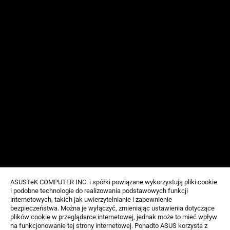
ASUSTeK COMPUTER INC. i spółki powiązane wykorzystują pliki cookie
i podobne technologie do realizowania podstawowych funkcji
internetowych, takich jak uwierzytelnianie i zapewnienie
bezpieczeństwa. Można je wyłączyć, zmieniając ustawienia dotyczące
plików cookie w przeglądarce internetowej, jednak może to mieć wpływ
na funkcjonowanie tej strony internetowej. Ponadto ASUS korzysta z