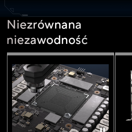
Niezrównana
niezawodność
Zbliżenie na element zabezpieczający GPU Guard i wspornik, zaprojektow