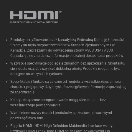
Produkty certyfikowane przez kanadyjską Federalną Komisję Łączności i
Przemysłu będą rozpowszechniane w Stanach Zjednoczonych i w
Kanadzie. Zapraszamy do odwiedzenia strony ASUS USA i ASUS
Canada, gdzie znajdziesz informacje o lokalnej dostępności produktów.
Wszystkie specyfikacje podlegają zmianom bez uprzedzenia. Skontaktuj
się z dostawcą, aby uzyskać dokładną ofertę. Produkty mogą nie być
dostępne na wszystkich rynkach.
Specyfikacje i funkcje są zależne od modelu, a wszystkie zdjęcia mają
charakter poglądowy. Aby uzyskać szczegółowe informacje, zapoznaj się
ze specyfikacją.
Kolory i dołączone oprogramowanie mogą ulec zmianie bez
wcześniejszego powiadomienia.
Wymienione nazwy marek i produktów są znakami towarowymi
poszczególnych firm.
Pojęcia HDMI i HDMI High-Definition Multimedia Interface, wzory
użytkowe HDMI i znaki logo HDMI są znakami towarowymi lub