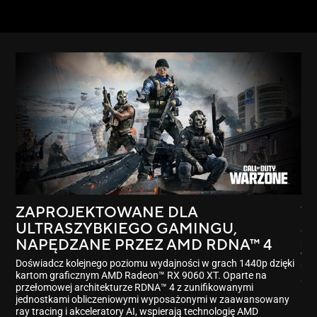
ZAPROJEKTOWANE DLA
W
ULTRASZYBKIEGO GAMINGU,
Cie
NAPĘDZANE PRZEZ AMD RDNA™ 4
rea
wzm
Doświadcz kolejnego poziomu wydajności w grach 1440p dzięki
ups
kartom graficznym AMD Radeon™ RX 9060 XT. Oparte na
str
przełomowej architekturze RDNA™ 4 z zunifikowanymi
jednostkami obliczeniowymi wyposażonymi w zaawansowany
ray tracing i akceleratory AI, wspierają technologię AMD