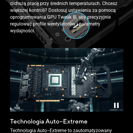
cichszą pracę przy średnich temperaturach. Chcesz
większej kontroli? Dostosuj ustawienia za pomocą
oprogramowania GPU Tweak III, aby precyzyjnie
regulować profile wentylatorów i parametry
wydajności.
Film wyjaśniający technologię ASUS Auto-Extreme.
Technologia Auto−Extreme
Technologia Auto−Extreme to zautomatyzowany