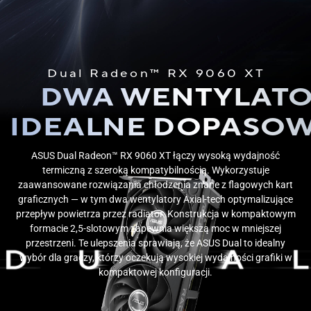
Dual Radeon™ RX 9060 XT
DWA WENTYLATO
IDEALNE DOPASOW
ASUS Dual Radeon™ RX 9060 XT łączy wysoką wydajność
termiczną z szeroką kompatybilnością. Wykorzystuje
zaawansowane rozwiązania chłodzenia znane z flagowych kart
graficznych — w tym dwa wentylatory Axial-tech optymalizujące
przepływ powietrza przez radiator. Konstrukcja w kompaktowym
formacie 2,5-slotowym zapewnia większą moc w mniejszej
przestrzeni. Te ulepszenia sprawiają, że ASUS Dual to idealny
wybór dla graczy, którzy oczekują wysokiej wydajności grafiki w
kompaktowej konfiguracji.