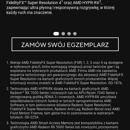
1
2
FidelityFX™ Super Resolution 4
oraz AMD HYPR-RX
,
zapewniając ultra płynną i responsywną rozgrywkę, w której
każdy ruch ma znaczenie.
ZAMÓW SWÓJ EGZEMPLARZ
Wersje AMD FidelityFX Super Resolution (FSR) 1, 2, 3 oraz 4 są dostępne
w wybranych grach, które wymagają integracji przez twórców gier i są
wspierane na wybranych produktach AMD. Firma AMD nie zapewnia
wsparcia technicznego ani gwarancyjnego dla aktywacji AMD FidelityFX
Super Resolution na kartach graficznych innych producentów. Więcej
informacji można znaleźć w AMD FidelityFX Super Resolution. GD-187b.
Technologia AMD HYPR-RX działa na kartach graficznych AMD
Radeon™ RX 7000 Series i nowszych lub na APU Ryzen 7040 Series z
zintegrowaną grafiką RDNA 3 i nowszych. AMD HYPR-RX umożliwia
współdziałanie różnych funkcji w ramach oprogramowania AMD
Software, w tym jednoczesne działanie Radeon Super Resolution,
FidelityFX Super Resolution, Radeon Anti-Lag, Radeon Boost oraz AMD
Fluid Motion Frames, tam gdzie ma to zastosowanie w wybranych
tytułach. GD-225A.
Technologia AMD Smart Access Memory jest kompatybilna z kartami
graficznymi AMD Radeon RX 5000 Series lub nowszymi, procesorami