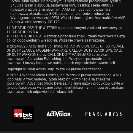
Ryzen 3000 Series lub nowszymi (z wyłączeniem procesorów Ryzen 5
3400G i Ryzen 3 3200G), zestawami AMD desktop (seria 4800S i
nowsze) oraz płytami głównymi AMD serii 500 lub nowszymi z
najnowszą aktualizacją BIOS dostępną na stronie producenta.
Wymagane jest wsparcie OEM. Więcej informacji można znaleźć w AMD
Smart Access Memory. GD-178.
®
®
11 BIT STUDIOS
, THE ALTERS
są zastrzeżonymi znakami towarowymi
11 BIT STUDIOS S.A.
© 11 BIT STUDIOS S.A. Wszystkie pozostałe znaki i znaki towarowe należą
do ich odpowiednich właścicieli. Wszelkie prawa zastrzeżone.
© 2024-2025 Activision Publishing, Inc. ACTIVISION, CALL OF DUTY, CALL
OF DUTY LEAGUE, MODERN WARFARE, CALL OF DUTY BLACK OPS, CALL
OF DUTY WARZONE oraz CALL OF DUTY VANGUARD są znakami
towarowymi Activision Publishing, Inc. Wszystkie pozostałe znaki
towarowe i nazwy handlowe należą do ich odpowiednich właścicieli.
Copyright © Pearl Abyss Corp. Wszelkie prawa zastrzeżone.
© 2025 Advanced Micro Devices, Inc. Wszelkie prawa zastrzeżone. AMD,
logo AMD Arrow, Radeon, Ryzen oraz ich kombinacje są znakami
towarowymi Advanced Micro Devices, Inc. Inne nazwy produktów użyte w
tej publikacji służą wyłącznie celom identyfikacyjnym i mogą być znakami
towarowymi ich odpowiednich właścicieli.