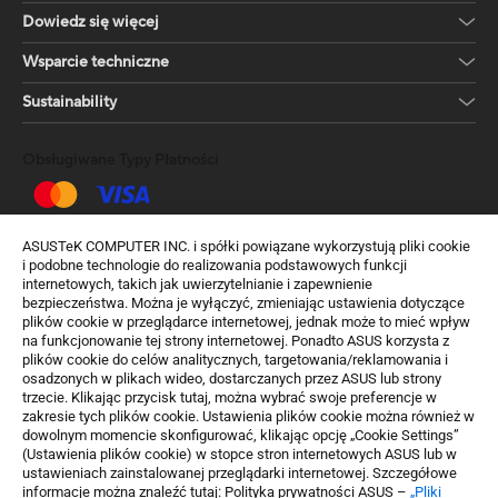
Dowiedz się więcej
Wsparcie techniczne
Sustainability
Obsługiwane Typy Płatności
Uzyskaj najnowsze oferty i więcej
ASUSTeK COMPUTER INC. i spółki powiązane wykorzystują pliki cookie
i podobne technologie do realizowania podstawowych funkcji
Sign up
internetowych, takich jak uwierzytelnianie i zapewnienie
bezpieczeństwa. Można je wyłączyć, zmieniając ustawienia dotyczące
plików cookie w przeglądarce internetowej, jednak może to mieć wpływ
na funkcjonowanie tej strony internetowej. Ponadto ASUS korzysta z
plików cookie do celów analitycznych, targetowania/reklamowania i
osadzonych w plikach wideo, dostarczanych przez ASUS lub strony
trzecie. Klikając przycisk tutaj, można wybrać swoje preferencje w
zakresie tych plików cookie. Ustawienia plików cookie można również w
dowolnym momencie skonfigurować, klikając opcję „Cookie Settings”
Poland / Polski
(Ustawienia plików cookie) w stopce stron internetowych ASUS lub w
ustawieniach zainstalowanej przeglądarki internetowej. Szczegółowe
©ASUSTeK Computer Inc. Wszelkie prawa zastrzeżone.
informacje można znaleźć tutaj: Polityka prywatności ASUS –
„Pliki