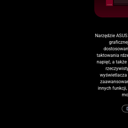
Narzędzie ASUS 
graficzn
dostosowan
taktowania rdze
napięć, a takż
rzeczywis
wyświetlacza
zaawansowaną
innych funkcji
moż