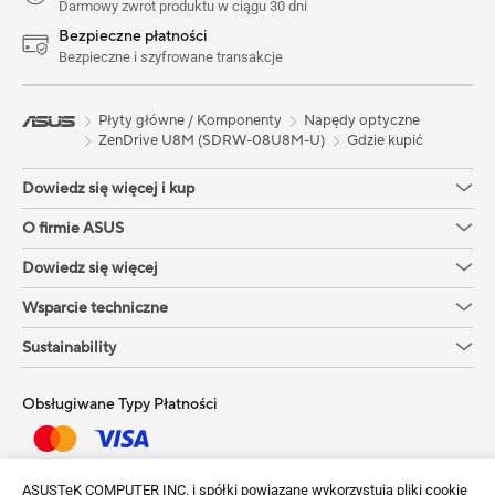
Darmowy zwrot produktu w ciągu 30 dni
Bezpieczne płatności
Bezpieczne i szyfrowane transakcje
Płyty główne / Komponenty
Napędy optyczne
ZenDrive U8M (SDRW-08U8M-U)
Gdzie kupić
Dowiedz się więcej i kup
O firmie ASUS
Dowiedz się więcej
Wsparcie techniczne
Sustainability
Obsługiwane Typy Płatności
Uzyskaj najnowsze oferty i więcej
ASUSTeK COMPUTER INC. i spółki powiązane wykorzystują pliki cookie