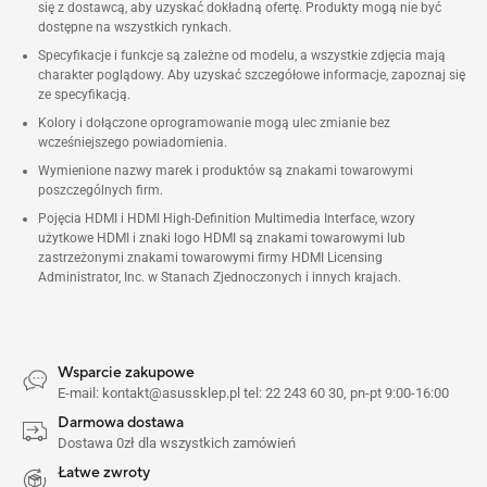
się z dostawcą, aby uzyskać dokładną ofertę. Produkty mogą nie być
dostępne na wszystkich rynkach.
Specyfikacje i funkcje są zależne od modelu, a wszystkie zdjęcia mają
charakter poglądowy. Aby uzyskać szczegółowe informacje, zapoznaj się
ze specyfikacją.
Kolory i dołączone oprogramowanie mogą ulec zmianie bez
wcześniejszego powiadomienia.
Wymienione nazwy marek i produktów są znakami towarowymi
poszczególnych firm.
Pojęcia HDMI i HDMI High-Definition Multimedia Interface, wzory
użytkowe HDMI i znaki logo HDMI są znakami towarowymi lub
zastrzeżonymi znakami towarowymi firmy HDMI Licensing
Administrator, Inc. w Stanach Zjednoczonych i innych krajach.
Wsparcie zakupowe
E-mail: kontakt@asussklep.pl tel: 22 243 60 30, pn-pt 9:00-16:00
Darmowa dostawa
Dostawa 0zł dla wszystkich zamówień
Łatwe zwroty