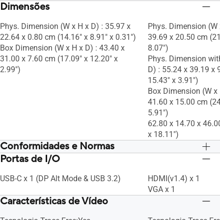
Dimensões
Phys. Dimension (W x H x D) : 35.97 x
Phys. Dimension (W x
22.64 x 0.80 cm (14.16" x 8.91" x 0.31")
39.69 x 20.50 cm (21
Box Dimension (W x H x D) : 43.40 x
8.07")
31.00 x 7.60 cm (17.09" x 12.20" x
Phys. Dimension wit
2.99")
D) : 55.24 x 39.19 x 
15.43" x 3.91")
Box Dimension (W x H
41.60 x 15.00 cm (24
5.91")
62.80 x 14.70 x 46.0
x 18.11")
Conformidades e Normas
Portas de I/O
TÜV Low Blue Light
TÜV Low Blue Light
TÜV Flicker-free
TÜV Flicker-free
USB-C x 1 (DP Alt Mode & USB 3.2)
HDMI(v1.4) x 1
VGA x 1
Características de Vídeo