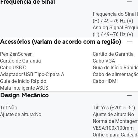
Frequência de Sinal
Frequência do Sinal
(H) / 49~76 Hz (V)
Analog Signal Frequ
(H) / 49~76 Hz (V)
Acessórios (variam de acordo com a região)
Pen ZenScreen
Cartão de Garantia
Cartão de Garantia
Cabo VGA
Cabo USB-C
Guia de Início Rápid
Adaptador USB Tipo-C para A
Cabo de alimentaçã
Guia de Início Rápido
Cabo HDMI
Mala inteligente ASUS
Design Mecânico
Tilt:Não
Tilt:Yes (+20° ~ -5°)
Ajuste de altura:No
Ajuste de altura:No
Norma de Montagem
VESA:100x100mm
Orifício para Cadea