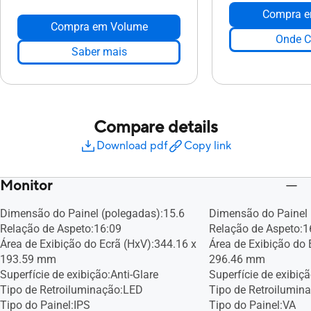
Compra e
Compra em Volume
Onde C
Saber mais
Compare details
Download pdf
Copy link
Monitor
Dimensão do Painel (polegadas):15.6
Dimensão do Painel 
Relação de Aspeto:16:09
Relação de Aspeto:1
Área de Exibição do Ecrã (HxV):344.16 x
Área de Exibição do 
193.59 mm
296.46 mm
Superfície de exibição:Anti-Glare
Superfície de exibiçã
Tipo de Retroiluminação:LED
Tipo de Retroilumin
Tipo do Painel:IPS
Tipo do Painel:VA