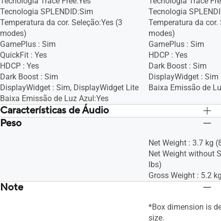
Tecnologia Trace Free:Yes
Tecnologia Trace Fr
Tecnologia SPLENDID:Sim
Tecnologia SPLEND
Temperatura da cor. Seleção:Yes (3
Temperatura da cor. 
modes)
modes)
GamePlus : Sim
GamePlus : Sim
QuickFit : Yes
HDCP : Yes
HDCP : Yes
Dark Boost : Sim
Dark Boost : Sim
DisplayWidget : Sim
DisplayWidget : Sim, DisplayWidget Lite
Baixa Emissão de Lu
Baixa Emissão de Luz Azul:Yes
Características de Áudio
Peso
Altifalantes:No
Altifalantes:No
Net Weight : 3.7 kg (
Net Weight without S
lbs)
Gross Weight : 5.2 kg
Note
*Box dimension is d
size.