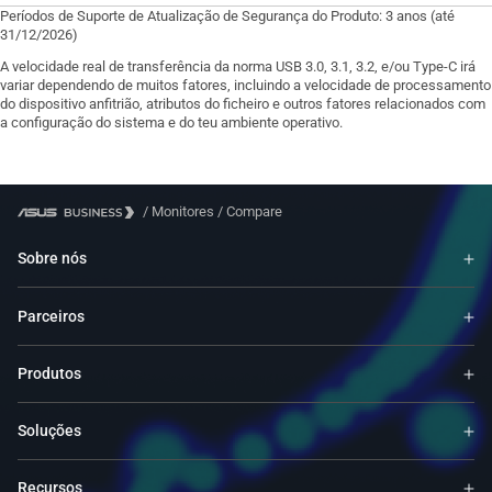
Períodos de Suporte de Atualização de Segurança do Produto: 3 anos (até
31/12/2026)
A velocidade real de transferência da norma USB 3.0, 3.1, 3.2, e/ou Type-C irá
variar dependendo de muitos fatores, incluindo a velocidade de processamento
do dispositivo anfitrião, atributos do ficheiro e outros fatores relacionados com
a configuração do sistema e do teu ambiente operativo.
/
Monitores
/
Compare
Sobre nós
Parceiros
Produtos
Soluções
Recursos