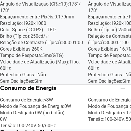
Ângulo de Visualização (CR≧10):178°/
Ângulo de Visualiza
178°
178°
Espaçamento entre Pixéis:0.179mm
Espaçamento entre 
Resolução:1920x1080
Resolução:1920x10
Color Space (DCI-P3) : TBD
Brilho (Típico):250
Brilho (Típico):250cd/㎡
Relação de Contrast
Relação de Contraste (Típica):800:01:00
(Típica):3000:01:00
Cores Exibidas:260K
Cores Exibidas:16.7
Tempo de Resposta:5ms(GTG)
Tempo de Resposta
Velocidade de Atualização (Max):Tipo.
Velocidade de Atual
60Hz
60Hz
Protection Glass : Não
Protection Glass : N
Sem Oscilações:Sim
Sem Oscilações:Sim
Consumo de Energia
Consumo de Energia:<8W
Consumo de Energia
Modo de Poupança de Energia:0W
Modo de Poupança d
Modo Desligado:0W (no botão)
Modo Desligado:<0
0W
Tensão:100-240V, 5
Tensão:100-240V, 50/60Hz