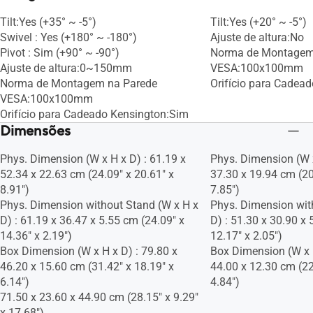
Tilt:Yes (+35° ~ -5°)
Tilt:Yes (+20° ~ -5°)
Swivel : Yes (+180° ~ -180°)
Ajuste de altura:No
Pivot : Sim (+90° ~ -90°)
Norma de Montagem
Ajuste de altura:0~150mm
VESA:100x100mm
Norma de Montagem na Parede
Orifício para Cadea
VESA:100x100mm
Orifício para Cadeado Kensington:Sim
Dimensões
Phys. Dimension (W x H x D) : 61.19 x
Phys. Dimension (W x
52.34 x 22.63 cm (24.09" x 20.61" x
37.30 x 19.94 cm (20
8.91")
7.85")
Phys. Dimension without Stand (W x H x
Phys. Dimension wit
D) : 61.19 x 36.47 x 5.55 cm (24.09" x
D) : 51.30 x 30.90 x 
14.36" x 2.19")
12.17" x 2.05")
Box Dimension (W x H x D) : 79.80 x
Box Dimension (W x H
46.20 x 15.60 cm (31.42" x 18.19" x
44.00 x 12.30 cm (22
6.14")
4.84")
71.50 x 23.60 x 44.90 cm (28.15" x 9.29"
x 17.68")