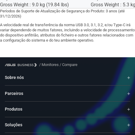
Gross Weight : 9.0 kg (19.84 lbs)
Gross Weight : 5.3 kg
Períodos de Suporte de Atualização de Segurança do Produto: 3 anos (até
31/12/2026)
A velocidade real de transferência da norma USB 3.0, 3.1, 3.2, e/ou Type-C irá
variar dependendo de muitos fatores, incluindo a velocidade de processamento
do dispositivo anfitrião, atributos do ficheiro e outros fatores relacionados com
a configuração do sistema e do teu ambiente operativo.
/
Monitores
/
Compare
Sobre nós
Parceiros
Produtos
Soluções