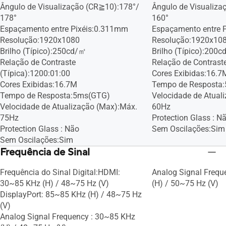
Ângulo de Visualização (CR≧10):178°/
Ângulo de Visualiza
178°
160°
Espaçamento entre Pixéis:0.311mm
Espaçamento entre 
Resolução:1920x1080
Resolução:1920x10
Brilho (Típico):250cd/㎡
Brilho (Típico):200
Relação de Contraste
Relação de Contraste
(Típica):1200:01:00
Cores Exibidas:16.7
Cores Exibidas:16.7M
Tempo de Resposta
Tempo de Resposta:5ms(GTG)
Velocidade de Atual
Velocidade de Atualização (Max):Máx.
60Hz
75Hz
Protection Glass : N
Protection Glass : Não
Sem Oscilações:Sim
Sem Oscilações:Sim
Frequência de Sinal
Frequência do Sinal Digital:HDMI:
Analog Signal Frequ
30~85 KHz (H) / 48~75 Hz (V)
(H) / 50~75 Hz (V)
DisplayPort: 85~85 KHz (H) / 48~75 Hz
(V)
Analog Signal Frequency : 30~85 KHz