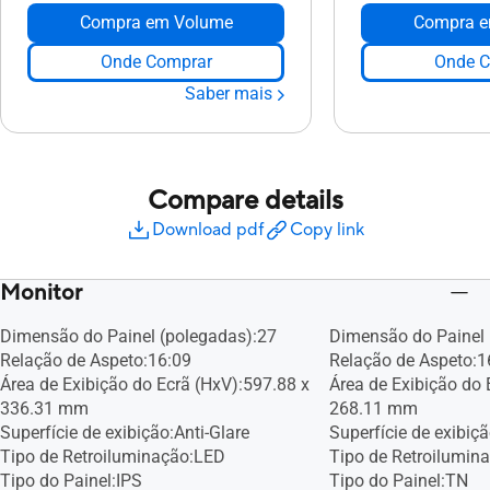
Compra em Volume
Compra e
Onde Comprar
Onde C
Saber mais
Compare details
Download pdf
Copy link
Monitor
Dimensão do Painel (polegadas):27
Dimensão do Painel 
Relação de Aspeto:16:09
Relação de Aspeto:1
Área de Exibição do Ecrã (HxV):597.88 x
Área de Exibição do 
336.31 mm
268.11 mm
Superfície de exibição:Anti-Glare
Superfície de exibiçã
Tipo de Retroiluminação:LED
Tipo de Retroilumin
Tipo do Painel:IPS
Tipo do Painel:TN