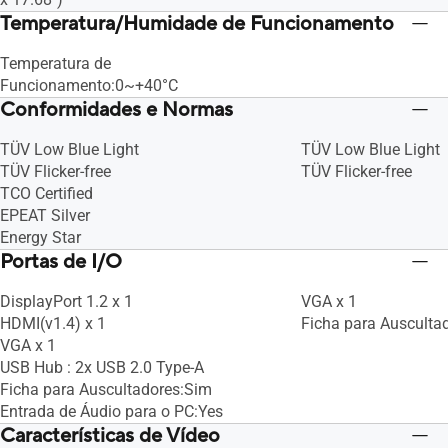
Temperatura/Humidade de Funcionamento
Temperatura de
Funcionamento:0~+40°C
Conformidades e Normas
TÜV Low Blue Light
TÜV Low Blue Light
TÜV Flicker-free
TÜV Flicker-free
TCO Certified
EPEAT Silver
Energy Star
Portas de I/O
DisplayPort 1.2 x 1
VGA x 1
HDMI(v1.4) x 1
Ficha para Ausculta
VGA x 1
USB Hub : 2x USB 2.0 Type-A
Ficha para Auscultadores:Sim
Entrada de Áudio para o PC:Yes
Características de Vídeo