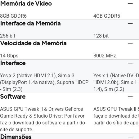
Memória de Vídeo
8GB GDDR6
4GB GDDR5
Interface da Memória
256-bit
128-bit
Velocidade da Memória
14 Gbps
8002 MHz
Interface
Yes x 2 (Native HDMI 2.1), Sim x 3
Yes x 1 (Native DVI-D
(DisplayPort 1.4a nativa), Suporta HDCP
HDMI 2.0b), Sim x 1 
- Sim (2.3)
1.4), Sim (2.2)
Software
ASUS GPU Tweak II & Drivers GeForce
ASUS GPU Tweak II & 
Game Ready & Studio Driver: Por favor
faça o download de 
faz o download do software a partir do
partir do sítio de apo
site de suporte.
Dimensões