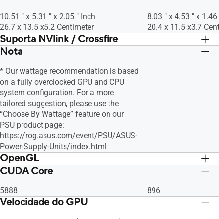
10.51 " x 5.31 " x 2.05 " Inch
8.03 " x 4.53 " x 1.46
26.7 x 13.5 x5.2 Centimeter
20.4 x 11.5 x3.7 Cen
Suporta NVlink / Crossfire
Nota
Não
Não
* Our wattage recommendation is based
on a fully overclocked GPU and CPU
system configuration. For a more
tailored suggestion, please use the
“Choose By Wattage” feature on our
PSU product page:
https://rog.asus.com/event/PSU/ASUS-
Power-Supply-Units/index.html
OpenGL
CUDA Core
OpenGL®4.6
OpenGL®4.6
5888
896
Velocidade do GPU