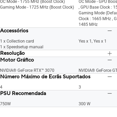
OC Mode - 1755 MHz (Boost Clock)
OC Mode - GPU Boos
Gaming Mode - 1725 MHz (Boost Clock)
, GPU Base Clock : 
Gaming Mode (Defaul
Clock : 1665 MHz , G
1485 MHz
Accessórios
1 x Collection card
Yes x 1, Yes x 1
1 x Speedsetup manual
Resolução
Motor Gráfico
Digital Max Resolution 7680 x 4320
Digital Max Resolut
NVIDIA® GeForce RTX™ 3070
NVIDIA® GeForce G
Número Máximo de Ecrãs Suportados
4
3
PSU Recomendada
750W
300 W