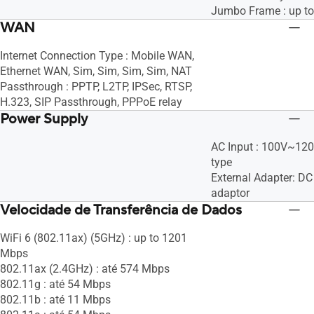
Jumbo Frame : up to
WAN
Internet Connection Type : Mobile WAN,
Ethernet WAN, Sim, Sim, Sim, Sim, NAT
Passthrough : PPTP, L2TP, IPSec, RTSP,
H.323, SIP Passthrough, PPPoE relay
Power Supply
AC Input : 100V~12
type
External Adapter: DC
adaptor
Velocidade de Transferência de Dados
WiFi 6 (802.11ax) (5GHz) : up to 1201
Mbps
802.11ax (2.4GHz) : até 574 Mbps
802.11g : até 54 Mbps
802.11b : até 11 Mbps