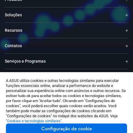
Soluções
Recursos
Contatos
Serviços e Programas
Suporte
A ASUS utiliza cookies e outras tecnologias similares para executar
funções essenciais online, analisar a performance do website e
personalizar sua experiência online com anúncios e outros recursos. Se
Software
estiver tudo ok para aceitar todos os cookies e tecnologias similares,
por favor clique em "Aceitar tudo". Clicando em "Configurações de
cookies", você poderá escolher quais cookies serão aceitos. Você
também pode mudar as configurações de cookies clicando em
"Configurações de cookies" no rodapé dos websites da ASUS. Veja
"Cookies e tecnologias similares"
.
Configuração de cookie
Portugal / Português