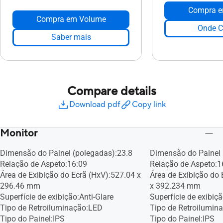
Compra e
Compra em Volume
Onde C
Saber mais
Compare details
Download pdf
Copy link
Monitor
Dimensão do Painel (polegadas):23.8
Dimensão do Painel 
Relação de Aspeto:16:09
Relação de Aspeto:1
Área de Exibição do Ecrã (HxV):527.04 x
Área de Exibição do
296.46 mm
x 392.234 mm
Superfície de exibição:Anti-Glare
Superfície de exibiçã
Tipo de Retroiluminação:LED
Tipo de Retroilumin
Tipo do Painel:IPS
Tipo do Painel:IPS