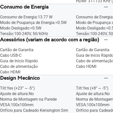
HDMI: 31~133 KHz (
Consumo de Energia
Consumo de Energia:13.77 W
Consumo de Energi
Modo de Poupança de Energia:<0.5W
Modo de Poupança d
Modo Desligado:<0.5W
Modo Desligado:<0
Tensão:100-240V, 50/60Hz
Tensão:100-240V, 5
Acessórios (variam de acordo com a região)
Cartão de Garantia
Cartão de Garantia
Cabo USB-C
Guia de Início Rápid
Guia de Início Rápido
Cabo de alimentaçã
Cabo de alimentação
Cabo HDMI
Cabo HDMI
Design Mecânico
Tilt:Yes (+23° ~ -5°)
Tilt:Yes (+8° ~ -5°)
Ajuste de altura:No
Ajuste de altura:No
Norma de Montagem na Parede
Norma de Montagem
VESA:100x100mm
VESA:100x100mm
Orifício para Cadeado Kensington:Sim
Orifício para Cadea