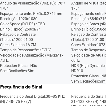
Ângulo de Visualização (CR≧10):178°/
Ângulo de Visualiza
178°
178°
Espaçamento entre Pixéis:0.2745mm
Espaçamento entre 
Resolução:1920x1080
Resolução:3840x21
Color Space (DCI-P3) : TBD
Espaço de Cores (s
Brilho (Típico):250cd/㎡
Brilho (Típico):350
Relação de Contraste
Relação de Contrast
(Típica):1200:01:00
(Típica):1200:01:00
Cores Exibidas:16.7M
Cores Exibidas:1073.
Tempo de Resposta:5ms(GTG)
Tempo de Resposta
Velocidade de Atualização (Max):Máx.
Velocidade de Atual
75Hz
60Hz
Protection Glass : Não
HDR (High Dynamic 
Sem Oscilações:Sim
HDR10
Protection Glass : N
Sem Oscilações:Sim
Frequência de Sinal
Frequência do Sinal Digital:30~85 KHz
Frequência do Sinal D
(H) / 48~75 Hz (V)
31~133 KHz (H) / 4