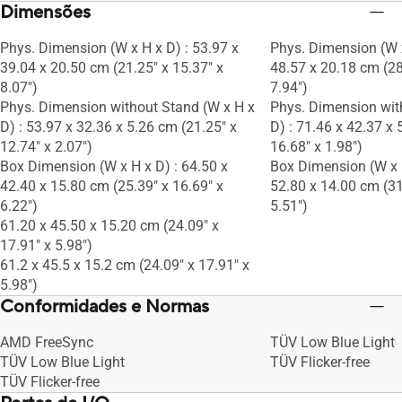
Dimensões
Phys. Dimension (W x H x D) : 53.97 x
Phys. Dimension (W x
39.04 x 20.50 cm (21.25" x 15.37" x
48.57 x 20.18 cm (28
8.07")
7.94")
Phys. Dimension without Stand (W x H x
Phys. Dimension wit
D) : 53.97 x 32.36 x 5.26 cm (21.25" x
D) : 71.46 x 42.37 x 
12.74" x 2.07")
16.68" x 1.98")
Box Dimension (W x H x D) : 64.50 x
Box Dimension (W x H
42.40 x 15.80 cm (25.39" x 16.69" x
52.80 x 14.00 cm (31
6.22")
5.51")
61.20 x 45.50 x 15.20 cm (24.09" x
17.91" x 5.98")
61.2 x 45.5 x 15.2 cm (24.09" x 17.91" x
5.98")
Conformidades e Normas
AMD FreeSync
TÜV Low Blue Light
TÜV Low Blue Light
TÜV Flicker-free
TÜV Flicker-free