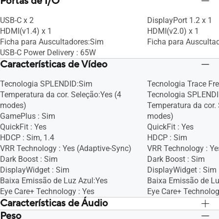
Portas de I/O
USB-C x 2
DisplayPort 1.2 x 1
HDMI(v1.4) x 1
HDMI(v2.0) x 1
Ficha para Auscultadores:Sim
Ficha para Ausculta
USB-C Power Delivery : 65W
Características de Vídeo
Tecnologia SPLENDID:Sim
Tecnologia Trace Fr
Temperatura da cor. Seleção:Yes (4
Tecnologia SPLEND
modes)
Temperatura da cor. 
GamePlus : Sim
modes)
QuickFit : Yes
QuickFit : Yes
HDCP : Sim, 1.4
HDCP : Sim
VRR Technology : Yes (Adaptive-Sync)
VRR Technology : Ye
Dark Boost : Sim
Dark Boost : Sim
DisplayWidget : Sim
DisplayWidget : Sim
Baixa Emissão de Luz Azul:Yes
Baixa Emissão de Lu
Eye Care+ Technology : Yes
Eye Care+ Technolog
Características de Áudio
Peso
Altifalantes:Sim(1.2Wx2)
Altifalantes:Sim(1.