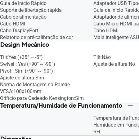
Guia de Início Rápido
Adaptador USB Tipo-
Suporte de libertação rápida
Guia de Início Rápid
Cabo de alimentação
Adaptador de alime
Cabo HDMI
Cabo Micro HDMI p
Cabo DisplayPort
Cabo HDMI
Relatório de pré-calibração de cor
Mala inteligente AS
Design Mecânico
Tilt:Yes (+35° ~ -5°)
Tilt:Não
Swivel : Yes (+90° ~ -90°)
Ajuste de altura:No
Pivot : Sim (+90° ~ -90°)
Ajuste de altura:Sim
Norma de Montagem na Parede
VESA:100x100mm
Orifício para Cadeado Kensington:Sim
Temperatura/Humidade de Funcionamento
Temperatura de Fu
Humidade em Funci
RH