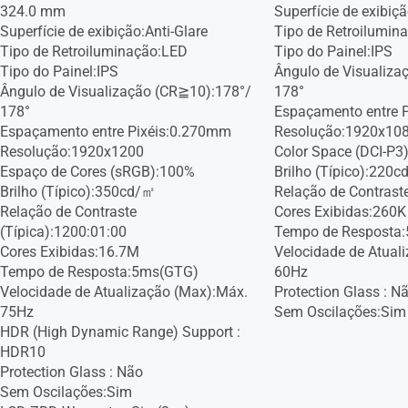
324.0 mm
Superfície de exibiçã
Superfície de exibição:Anti-Glare
Tipo de Retroilumin
Tipo de Retroiluminação:LED
Tipo do Painel:IPS
Tipo do Painel:IPS
Ângulo de Visualiza
Ângulo de Visualização (CR≧10):178°/
178°
178°
Espaçamento entre 
Espaçamento entre Pixéis:0.270mm
Resolução:1920x10
Resolução:1920x1200
Color Space (DCI-P3)
Espaço de Cores (sRGB):100%
Brilho (Típico):220
Brilho (Típico):350cd/㎡
Relação de Contraste
Relação de Contraste
Cores Exibidas:260K
(Típica):1200:01:00
Tempo de Resposta
Cores Exibidas:16.7M
Velocidade de Atual
Tempo de Resposta:5ms(GTG)
60Hz
Velocidade de Atualização (Max):Máx.
Protection Glass : N
75Hz
Sem Oscilações:Sim
HDR (High Dynamic Range) Support :
HDR10
Protection Glass : Não
Sem Oscilações:Sim