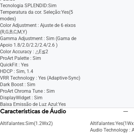
Tecnologia SPLENDID:Sim
Temperatura da cor. Seleção:Yes(5
modes)
Color Adjustment : Ajuste de 6 eixos
(R,G,B,C,M,Y)
Gamma Adjustment : Sim (Gama de
Apoio 1.8/2.0/2.2/2.4/2.6 )
Color Accuracy : △E≦2
ProArt Palette : Sim
QuickFit : Yes
HDCP : Sim, 1.4
VRR Technology : Yes (Adaptive-Sync)
Dark Boost : Sim
ProArt Chroma Tune : Sim
DisplayWidget : Sim
Baixa Emissão de Luz Azul:Yes
Características de Áudio
Altifalantes:Sim(1.2Wx2)
Altifalantes:Yes(1Wx
Audio Technology : 