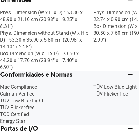
Dimensões
Phys. Dimension (W x H x D) : 53.30 x
Phys. Dimension (W x
48.90 x 21.10 cm (20.98" x 19.25" x
22.74 x 0.90 cm (14.1
8.31")
Box Dimension (W x H
Phys. Dimension without Stand (W x H x
30.50 x 7.60 cm (19.
D) : 53.30 x 35.90 x 5.80 cm (20.98" x
2.99")
14.13" x 2.28")
Box Dimension (W x H x D) : 73.50 x
44.20 x 17.70 cm (28.94" x 17.40" x
6.97")
Conformidades e Normas
Mac Compliance
TÜV Low Blue Light
Calman Verified
TÜV Flicker-free
TÜV Low Blue Light
TÜV Flicker-free
TCO Certified
Energy Star
Portas de I/O