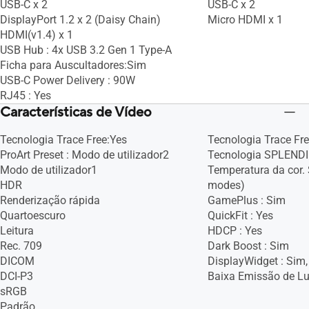
USB-C x 2
USB-C x 2
DisplayPort 1.2 x 2 (Daisy Chain)
Micro HDMI x 1
HDMI(v1.4) x 1
USB Hub : 4x USB 3.2 Gen 1 Type-A
Ficha para Auscultadores:Sim
USB-C Power Delivery : 90W
RJ45 : Yes
Características de Vídeo
Tecnologia Trace Free:Yes
Tecnologia Trace Fr
ProArt Preset : Modo de utilizador2
Tecnologia SPLEND
Modo de utilizador1
Temperatura da cor. 
HDR
modes)
Renderização rápida
GamePlus : Sim
Quartoescuro
QuickFit : Yes
Leitura
HDCP : Yes
Rec. 709
Dark Boost : Sim
DICOM
DisplayWidget : Sim,
DCI-P3
Baixa Emissão de Lu
sRGB
Padrão