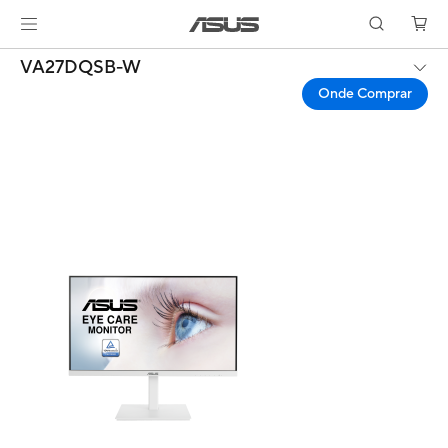
VA27DQSB-W
Onde Comprar