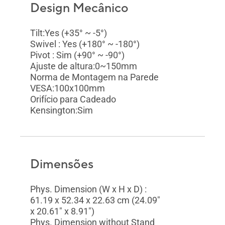
Design Mecânico
Tilt:Yes (+35° ~ -5°)
Swivel : Yes (+180° ~ -180°)
Pivot : Sim (+90° ~ -90°)
Ajuste de altura:0~150mm
Norma de Montagem na Parede
VESA:100x100mm
Orifício para Cadeado
Kensington:Sim
Dimensões
Phys. Dimension (W x H x D) :
61.19 x 52.34 x 22.63 cm (24.09"
x 20.61" x 8.91")
Phys. Dimension without Stand