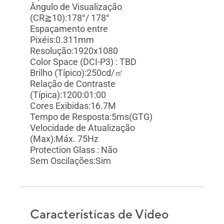
Ângulo de Visualização
(CR≧10):178°/ 178°
Espaçamento entre
Pixéis:0.311mm
Resolução:1920x1080
Color Space (DCI-P3) : TBD
Brilho (Típico):250cd/㎡
Relação de Contraste
(Típica):1200:01:00
Cores Exibidas:16.7M
Tempo de Resposta:5ms(GTG)
Velocidade de Atualização
(Max):Máx. 75Hz
Protection Glass : Não
Sem Oscilações:Sim
Características de Vídeo