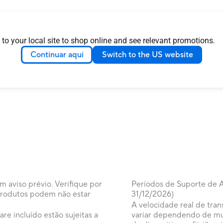
 to your local site to shop online and see relevant promotions.
zação de serviços
Continuar aqui
Switch to the US website
m aviso prévio. Verifique por
Períodos de Suporte de A
 produtos podem não estar
31/12/2026)
A velocidade real de tran
re incluído estão sujeitas a
variar dependendo de mui