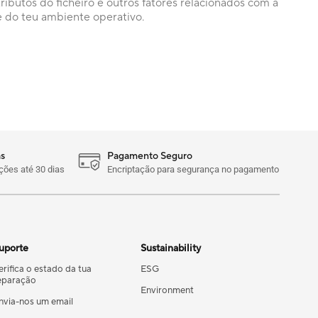
atributos do ficheiro e outros fatores relacionados com a
e do teu ambiente operativo.
s
Pagamento Seguro
ões até 30 dias
Encriptação para segurança no pagamento
uporte
Sustainability
erifica o estado da tua
ESG
eparação
Environment
nvia-nos um email