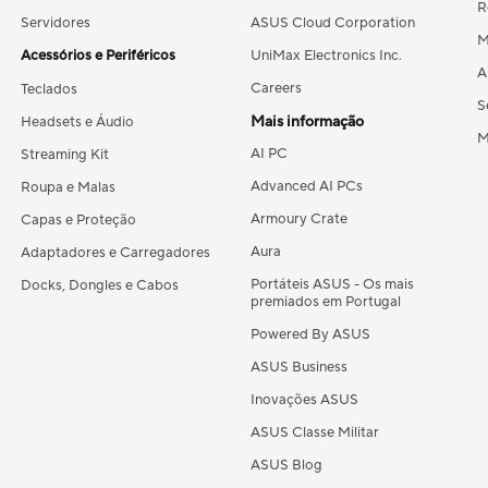
R
Servidores
ASUS Cloud Corporation
M
Acessórios e Periféricos
UniMax Electronics Inc.
A
Careers
Teclados
S
Mais informação
Headsets e Áudio
M
AI PC
Streaming Kit
Advanced AI PCs
Roupa e Malas
Armoury Crate
Capas e Proteção
Aura
Adaptadores e Carregadores
Portáteis ASUS - Os mais
Docks, Dongles e Cabos
premiados em Portugal
Powered By ASUS
ASUS Business
Inovações ASUS
ASUS Classe Militar
ASUS Blog