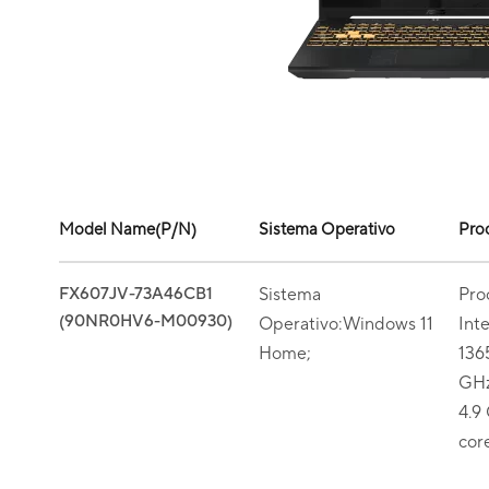
Model Name(P/N)
Sistema Operativo
Pro
FX607JV-73A46CB1
Sistema
Pro
(90NR0HV6-M00930)
Operativo:Windows 11
Int
Home;
136
GHz
4.9 
cor