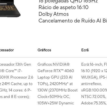
16 polegadas QHD 165Hz
Rácio de aspeto 16:10
Dolby Atmos
Cancelamento de Ruído AI Bi
cessador
Gráficos
Ecrã
cessador:13th Gen
Gráficos:NVIDIA®
Ecrã:16-inch, 
el® Core™ i7-
GeForce RTX™ 4060
16:10 (1920 x 1
50HX Processor 2.6
Laptop GPU (233 AI
WUXGA), IPS-l
 24M Cache, up to
TOPs), 2420MHz* at
antirreflexo,
GHz, 14 cores: 6 P-
130W (2370MHz Boost
sRGB:100.00%
es and 8 E-cores);
Clock+50MHz OC,
NTSC:72.00%,
105W+25W Dynamic
Adobe:75.35%,