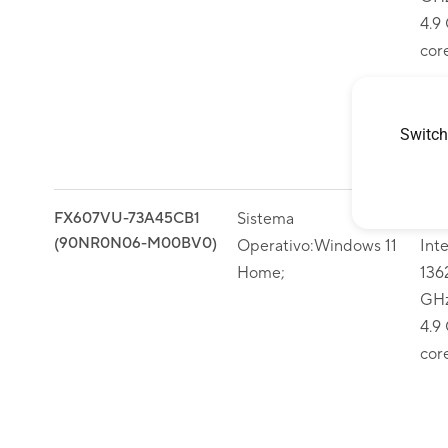
4.9
cor
Switch
FX607VU-73A45CB1
Sistema
Pro
(90NR0N06-M00BV0)
Operativo:Windows 11
Int
Home;
136
GHz
4.9
cor