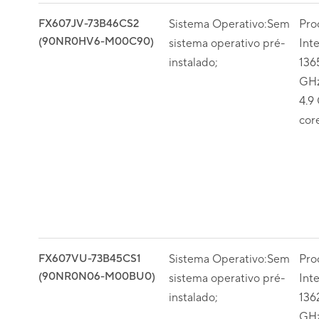
FX607JV-73B46CS2
Sistema Operativo:Sem
Pro
(90NR0HV6-M00C90)
sistema operativo pré-
Int
instalado;
136
GHz
4.9 
cor
FX607VU-73B45CS1
Sistema Operativo:Sem
Pro
(90NR0N06-M00BU0)
sistema operativo pré-
Int
instalado;
136
GHz