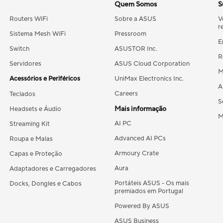
Quem Somos
S
Routers WiFi
Sobre a ASUS
V
r
Sistema Mesh WiFi
Pressroom
E
Switch
ASUSTOR Inc.
R
Servidores
ASUS Cloud Corporation
M
Acessórios e Periféricos
UniMax Electronics Inc.
A
Careers
Teclados
S
Mais informação
Headsets e Áudio
M
AI PC
Streaming Kit
Advanced AI PCs
Roupa e Malas
Armoury Crate
Capas e Proteção
Aura
Adaptadores e Carregadores
Portáteis ASUS - Os mais
Docks, Dongles e Cabos
premiados em Portugal
Powered By ASUS
ASUS Business