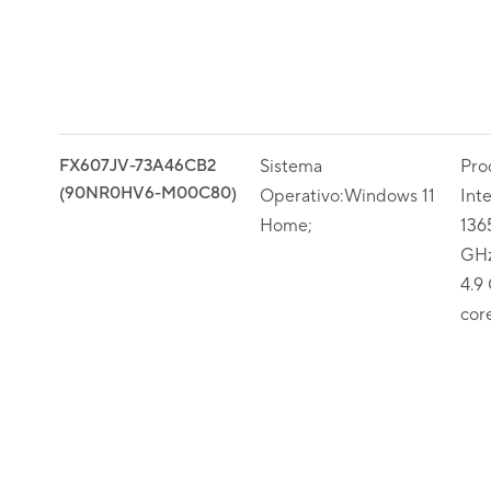
FX607JV-73A46CB2
Sistema
Pro
(90NR0HV6-M00C80)
Operativo:Windows 11
Int
Home;
136
GHz
4.9 
cor