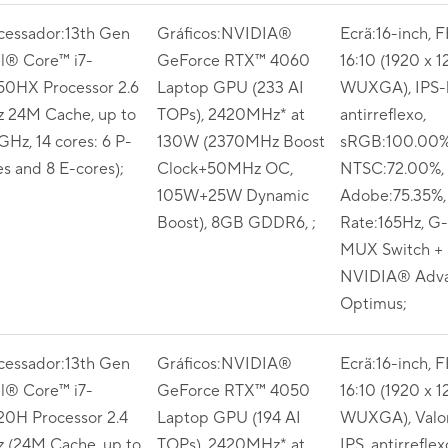
cessador:13th Gen
Gráficos:NVIDIA®
Ecrã:16-inch, 
el® Core™ i7-
GeForce RTX™ 4060
16:10 (1920 x 1
50HX Processor 2.6
Laptop GPU (233 AI
WUXGA), IPS-l
 24M Cache, up to
TOPs), 2420MHz* at
antirreflexo,
GHz, 14 cores: 6 P-
130W (2370MHz Boost
sRGB:100.00%
es and 8 E-cores);
Clock+50MHz OC,
NTSC:72.00%,
105W+25W Dynamic
Adobe:75.35%,
Boost), 8GB GDDR6, ;
Rate:165Hz, G-
MUX Switch +
NVIDIA® Adv
Optimus;
cessador:13th Gen
Gráficos:NVIDIA®
Ecrã:16-inch, 
el® Core™ i7-
GeForce RTX™ 4050
16:10 (1920 x 1
20H Processor 2.4
Laptop GPU (194 AI
WUXGA), Valor
 (24M Cache, up to
TOPs), 2420MHz* at
IPS, antirreflex