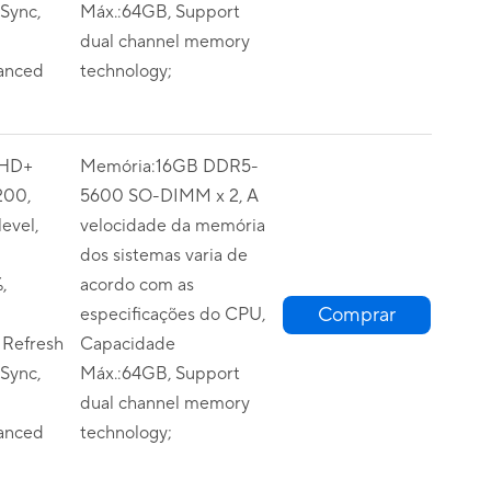
Sync,
Máx.:64GB, Support
dual channel memory
anced
technology;
FHD+
Memória:16GB DDR5-
200,
5600 SO-DIMM x 2, A
evel,
velocidade da memória
dos sistemas varia de
,
acordo com as
Comprar
especificações do CPU,
 Refresh
Capacidade
Sync,
Máx.:64GB, Support
dual channel memory
anced
technology;