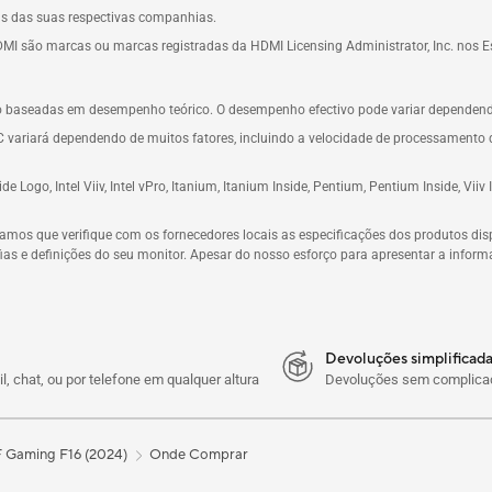
s das suas respectivas companhias.
HDMI são marcas ou marcas registradas da HDMI Licensing Administrator, Inc. nos E
o baseadas em desempenho teórico. O desempenho efectivo pode variar dependendo
o C variará dependendo de muitos fatores, incluindo a velocidade de processamento d
 Inside Logo, Intel Viiv, Intel vPro, Itanium, Itanium Inside, Pentium, Pentium Inside, 
amos que verifique com os fornecedores locais as especificações dos produtos dis
as e definições do seu monitor. Apesar do nosso esforço para apresentar a informaç
Devoluções simplificada
l, chat, ou por telefone em qualquer altura
Devoluções sem complicaç
 Gaming F16 (2024)
Onde Comprar