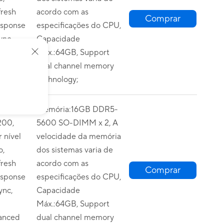
resh
acordo com as
Comprar
esponse
especificações do CPU,
ync,
Capacidade
Máx.:64GB, Support
anced
dual channel memory
technology;
FHD+
Memória:16GB DDR5-
200,
5600 SO-DIMM x 2, A
 nível
velocidade da memória
o,
dos sistemas varia de
resh
acordo com as
Comprar
esponse
especificações do CPU,
ync,
Capacidade
Máx.:64GB, Support
anced
dual channel memory