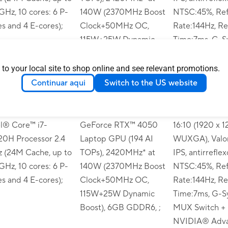
 GHz, 10 cores: 6 P-
140W (2370MHz Boost
NTSC:45%, Ref
es and 4 E-cores);
Clock+50MHz OC,
Rate:144Hz, R
115W+25W Dynamic
Time:7ms, G-S
Boost), 6GB GDDR6, ;
MUX Switch +
NVIDIA® Adv
 to your local site to shop online and see relevant promotions.
Optimus;
Continuar aqui
Switch to the US website
cessador:13th Gen
Gráficos:NVIDIA®
Ecrã:16-inch, 
el® Core™ i7-
GeForce RTX™ 4050
16:10 (1920 x 1
20H Processor 2.4
Laptop GPU (194 AI
WUXGA), Valor
 (24M Cache, up to
TOPs), 2420MHz* at
IPS, antirreflex
 GHz, 10 cores: 6 P-
140W (2370MHz Boost
NTSC:45%, Ref
es and 4 E-cores);
Clock+50MHz OC,
Rate:144Hz, R
115W+25W Dynamic
Time:7ms, G-S
Boost), 6GB GDDR6, ;
MUX Switch +
NVIDIA® Adv