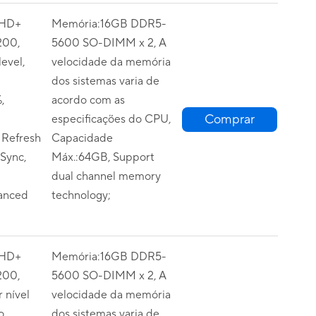
FHD+
Memória:16GB DDR5-
200,
5600 SO-DIMM x 2, A
evel,
velocidade da memória
dos sistemas varia de
,
acordo com as
Comprar
especificações do CPU,
 Refresh
Capacidade
Sync,
Máx.:64GB, Support
dual channel memory
anced
technology;
FHD+
Memória:16GB DDR5-
200,
5600 SO-DIMM x 2, A
 nível
velocidade da memória
o,
dos sistemas varia de