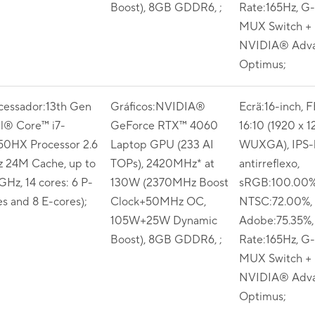
Boost), 8GB GDDR6, ;
Rate:165Hz, G-
MUX Switch +
NVIDIA® Adv
Optimus;
cessador:13th Gen
Gráficos:NVIDIA®
Ecrã:16-inch, 
el® Core™ i7-
GeForce RTX™ 4060
16:10 (1920 x 1
50HX Processor 2.6
Laptop GPU (233 AI
WUXGA), IPS-l
 24M Cache, up to
TOPs), 2420MHz* at
antirreflexo,
GHz, 14 cores: 6 P-
130W (2370MHz Boost
sRGB:100.00%
es and 8 E-cores);
Clock+50MHz OC,
NTSC:72.00%,
105W+25W Dynamic
Adobe:75.35%,
Boost), 8GB GDDR6, ;
Rate:165Hz, G-
MUX Switch +
NVIDIA® Adv
Optimus;