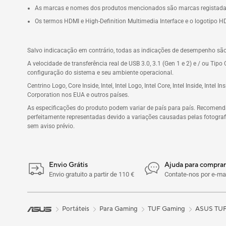
As marcas e nomes dos produtos mencionados são marcas registada
Os termos HDMI e High-Definition Multimedia Interface e o logotipo 
Salvo indicacação em contrário, todas as indicações de desempenho sã
A velocidade de transferência real de USB 3.0, 3.1 (Gen 1 e 2) e / ou Tip
configuração do sistema e seu ambiente operacional.
Centrino Logo, Core Inside, Intel, Intel Logo, Intel Core, Intel Inside, Intel
Corporation nos EUA e outros países.
As especificações do produto podem variar de país para país. Recomend
perfeitamente representadas devido a variações causadas pelas fotografi
sem aviso prévio.
Envio Grátis
Ajuda para comprar
Envio gratuito a partir de 110 €
Contate-nos por e-mai
Portáteis
Para Gaming
TUF Gaming
ASUS TUF