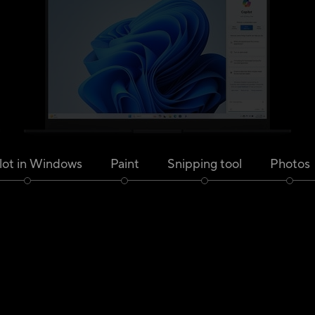
lot in Windows
Paint
Snipping tool
Photos
7