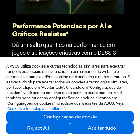
Performance Potenciada por AI e
Gráficos Realistas*
Dá um salto quântico na performance em
jogos e aplicações criativas com o DLSS 3
alimentado por IA e permite mundos virtuais
A ASUS utiliza cookies e outras tecnologias similares para executar
realistas com Ray tracing completo.
funções essenciais online, analisar a performance do website e
personalizar sua experiência online com anúncios e outros recursos. Se
* Imagem do Cyberpunk 2077 captada num desktop com novo
estiver tudo ok para aceitar todos os cookies e tecnologias similares,
modo Ray Tracing: Overdrive ATIVO, mostrado apenas para fins
por favor clique em "Aceitar tudo". Clicando em "Configurações de
ilustrativos. A Performance real varia de acordo com o sistema.
cookies", você poderá escolher quais cookies serão aceitos. Você
também pode mudar as configurações de cookies clicando em
"Configurações de cookies" no rodapé dos websites da ASUS. Veja
"Cookies e tecnologias similares"
.
Configuração de cookie
Reject All
Aceitar tudo