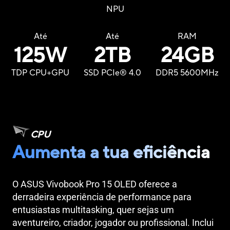
NPU
Até
Até
RAM
125W
2TB
24GB
TDP CPU+GPU
SSD PCIe® 4.0
DDR5 5600MHz
CPU
Aumenta a tua eficiência
O ASUS Vivobook Pro 15 OLED oferece a
derradeira experiência de performance para
entusiastas multitasking, quer sejas um
aventureiro, criador, jogador ou profissional. Inclui