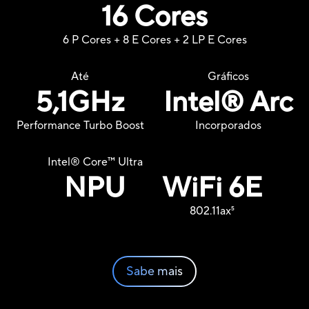
16 Cores
6 P Cores + 8 E Cores + 2 LP E Cores
Até
Gráficos
5,1GHz
Intel® Arc
Performance Turbo Boost
Incorporados
Intel® Core™ Ultra
NPU
WiFi 6E
802.11ax
5
Sabe mais