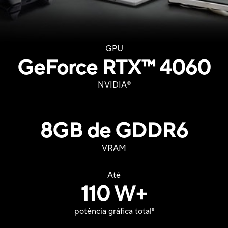
GPU
GeForce RTX
™
4060
NVIDIA
®
8GB de GDDR6
VRAM
Até
110 W+
potência gráfica total
8