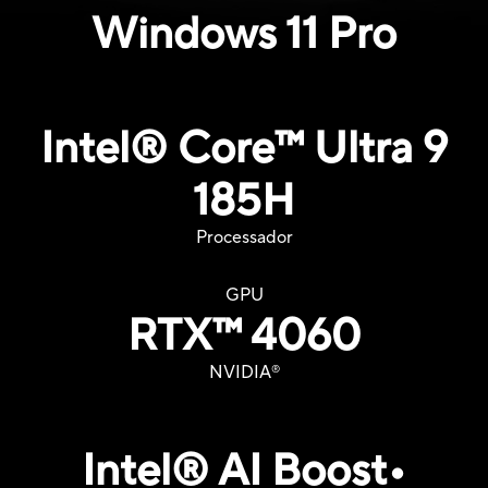
Windows 11 Pro
Intel® Core™ Ultra 9
185H
Processador
GPU
RTX
™
4060
NVIDIA
®
Intel® AI Boost•