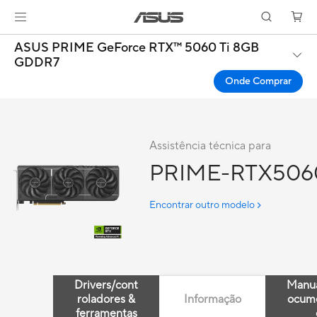
ASUS PRIME GeForce RTX™ 5060 Ti 8GB
GDDR7
Onde Comprar
Assistência técnica para
PRIME-RTX506
Encontrar outro modelo
Drivers/cont
Manua
roladores &
Informação
ocum
ferramentas