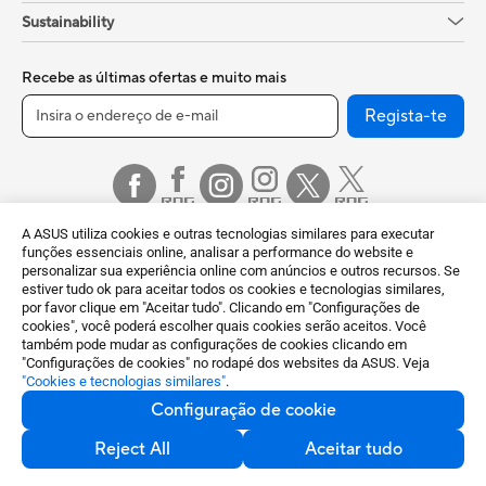
Sustainability
Recebe as últimas ofertas e muito mais
Regista-te
A ASUS utiliza cookies e outras tecnologias similares para executar
funções essenciais online, analisar a performance do website e
personalizar sua experiência online com anúncios e outros recursos. Se
estiver tudo ok para aceitar todos os cookies e tecnologias similares,
por favor clique em "Aceitar tudo". Clicando em "Configurações de
Portugal / Português
cookies", você poderá escolher quais cookies serão aceitos. Você
também pode mudar as configurações de cookies clicando em
©ASUSTeK Computer Inc. Todos os direitos reservados.
"Configurações de cookies" no rodapé dos websites da ASUS. Veja
"Cookies e tecnologias similares"
.
Termos de Utilização
Política de Privacidade
Configuração de cookie
Configuração de cookie
Reject All
Aceitar tudo