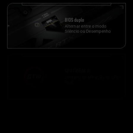
BIOS duplo
Alternar entre o modo
Silêncio ou Desempenho
GPU
TWEAK III
Utilitário de afinação de GPU
final
Árvore de Musa
Realize os seus sonhos com
A magia da IA