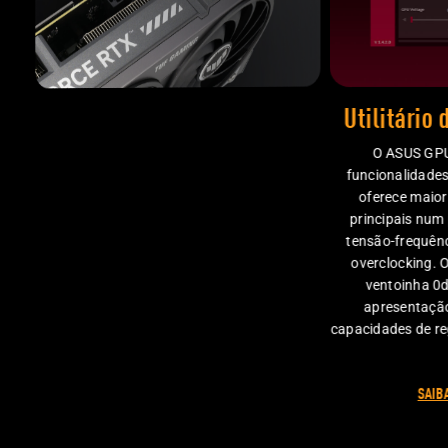
Utilitário
O ASUS GPU 
funcionalidade
oferece maior
principais num 
tensão-frequênci
overclocking. 
ventoinha 0d
apresentação
capacidades de re
SAIB