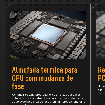
Grande plano da almofada térmica da GPU de mudança de fase
Vista 
Almofada térmica para
Re
GPU com mudança de
P
fase
Um re
circu
causa
Ao fundir-se para preencher eficazmente os espaços
entre a GPU e o módulo térmico, uma almofada térmica
de GPU de mudança de fase premium proporciona uma