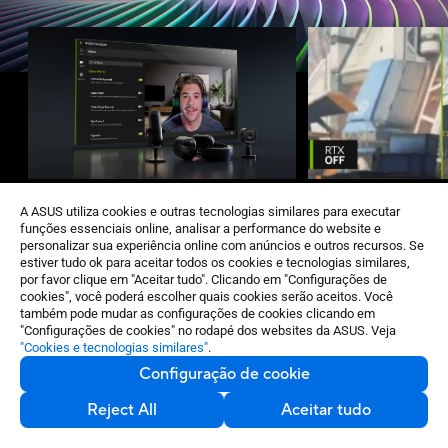
NVIDIA Broadcast
RTX Video
A ASUS utiliza cookies e outras tecnologias similares para executar
funções essenciais online, analisar a performance do website e
Seu estúdio doméstico alimentado por
Actualize a sua visu
personalizar sua experiência online com anúncios e outros recursos. Se
estiver tudo ok para aceitar todos os cookies e tecnologias similares,
IA
A Super Resolução de
por favor clique em "Aceitar tudo". Clicando em "Configurações de
Leve as suas transmissões em direto,
cookies", você poderá escolher quais cookies serão aceitos. Você
HDR utilizam IA para
conversas de voz e chamadas de vídeo
também pode mudar as configurações de cookies clicando em
seus vídeos no Chrom
para o nível seguinte com voz e vídeo
"Configurações de cookies" no rodapé dos websites da ASUS. Veja
- aperfeiçoando aut
melhorados por IA. Remova o ruído de
"Cookies e tecnologias similares"
.
Obter a
detalhes e eliminand
fundo que distrai, personalize o seu
melhor fonte de alimentação
Configuração de cookie
compressão. Desfrute
fundo e muito mais com o toque de um
impressionante até 4
botão.
Reject All
Aceitar tudo