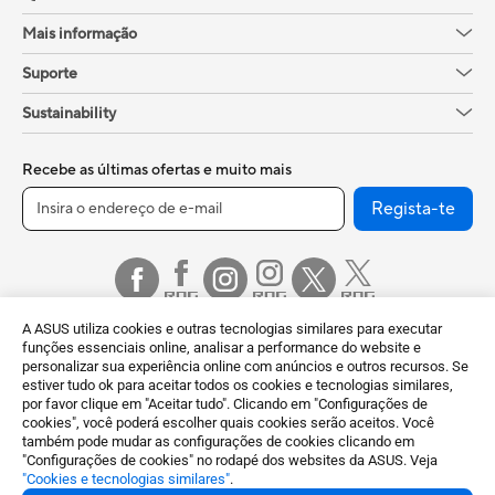
Mais informação
Suporte
Sustainability
Recebe as últimas ofertas e muito mais
Regista-te
A ASUS utiliza cookies e outras tecnologias similares para executar
funções essenciais online, analisar a performance do website e
personalizar sua experiência online com anúncios e outros recursos. Se
estiver tudo ok para aceitar todos os cookies e tecnologias similares,
por favor clique em "Aceitar tudo". Clicando em "Configurações de
Portugal / Português
cookies", você poderá escolher quais cookies serão aceitos. Você
também pode mudar as configurações de cookies clicando em
©ASUSTeK Computer Inc. Todos os direitos reservados.
"Configurações de cookies" no rodapé dos websites da ASUS. Veja
"Cookies e tecnologias similares"
.
Termos de Utilização
Política de Privacidade