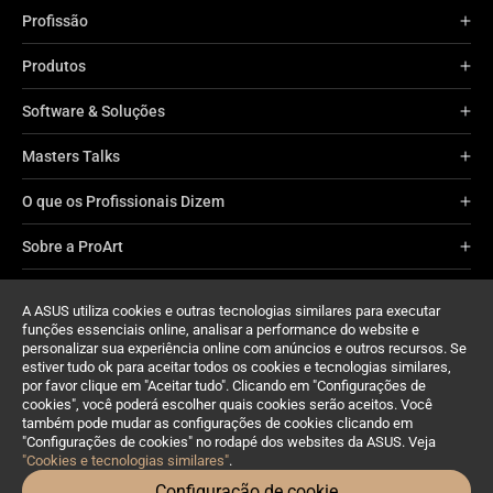
Profissão
Produtos
Software & Soluções
Masters Talks
O que os Profissionais Dizem
Sobre a ProArt
Suporte
A ASUS utiliza cookies e outras tecnologias similares para executar
funções essenciais online, analisar a performance do website e
personalizar sua experiência online com anúncios e outros recursos. Se
estiver tudo ok para aceitar todos os cookies e tecnologias similares,
por favor clique em "Aceitar tudo". Clicando em "Configurações de
cookies", você poderá escolher quais cookies serão aceitos. Você
também pode mudar as configurações de cookies clicando em
"Configurações de cookies" no rodapé dos websites da ASUS. Veja
Portugal/Português
"Cookies e tecnologias similares"
.
Configuração de cookie
©ASUSTeK Computer Inc. Todos os direitos reservados.